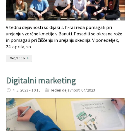
V tednu dejavnosti so dijaki 1. h-razreda pomagali pri
urejanju vzorčne kmetije v Banuti. Posadili so okrasne rože
in pomagali pri čiščenju in urejanju skednja. V ponedeljek,
24. aprila, so…
Več/Több
Digitalni marketing
4. 5. 2023 - 10:15
Teden dejavnosti 04/2023