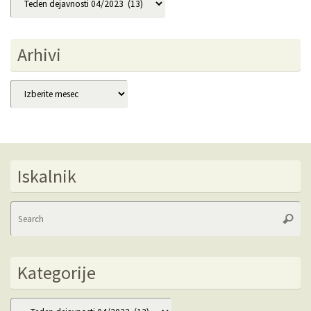
Arhivi
Arhivi
Iskalnik
Se
Searc
fo
Kategorije
Kategorije