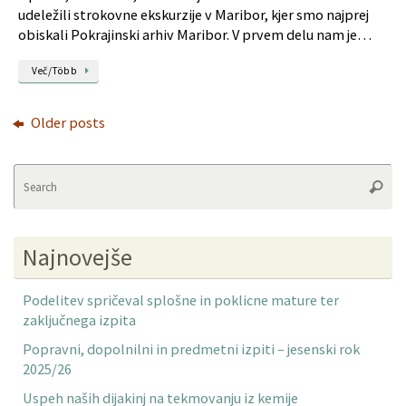
udeležili strokovne ekskurzije v Maribor, kjer smo najprej
obiskali Pokrajinski arhiv Maribor. V prvem delu nam je…
Več/Több
Older posts
Se
Searc
fo
Najnovejše
Podelitev spričeval splošne in poklicne mature ter
zaključnega izpita
Popravni, dopolnilni in predmetni izpiti – jesenski rok
2025/26
Uspeh naših dijakinj na tekmovanju iz kemije