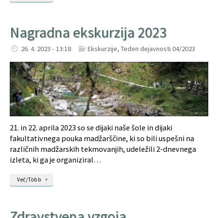
Nagradna ekskurzija 2023
26. 4. 2023 - 13:18
Ekskurzije
,
Teden dejavnosti 04/2023
21. in 22. aprila 2023 so se dijaki naše šole in dijaki
fakultativnega pouka madžarščine, ki so bili uspešni na
različnih madžarskih tekmovanjih, udeležili 2-dnevnega
izleta, ki ga je organiziral…
Več/Több
Zdravstvena vzgoja