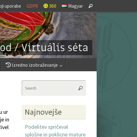
Search
oji uporabe
GDPR
360
Magyar
Search
for:
Izredno izobraževanje
Search
Search
for:
Najnovejše
u ur
e in
Podelitev spričeval
ivel
splošne in poklicne mature