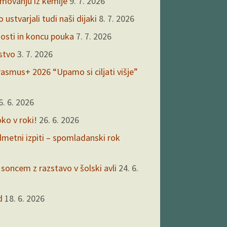
kmovanju iz kemije
9. 7. 2026
ustvarjali tudi naši dijaki
8. 7. 2026
nosti in koncu pouka
7. 7. 2026
rstvo
3. 7. 2026
asmus+ 2026 “Upamo si ciljati višje”
6. 6. 2026
oko v roki!
26. 6. 2026
edmetni izpiti – spomladanski rok
 soncem z razstavo v šolski avli
24. 6.
d
18. 6. 2026