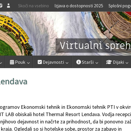
Skoči na vsebino
Izjava o dostopnosti 2025
Splošni pog
Pouk
Dejavnosti
Starši
Dijaki
Lendava
programov Ekonomski tehnik in Ekonomski tehnik PTI v okvir
 LAB obiskali hotel Thermal Resort Lendava. Vodja recepcij
 njihovo dejavnost in načrte za prihodnost, da bi ponovno zaž
kraja. Ogledali so si hotelske sobe, prostor za zabavo in