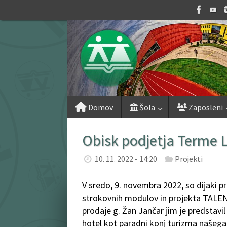
Skip
to
content
Skip
Domov
Šola
Zaposleni
to
content
Obisk podjetja Terme 
10. 11. 2022 - 14:20
Projekti
V sredo, 9. novembra 2022, so dijaki 
strokovnih modulov in projekta TALENT
prodaje g. Žan Jančar jim je predstavil
hotel kot paradni konj turizma našega 