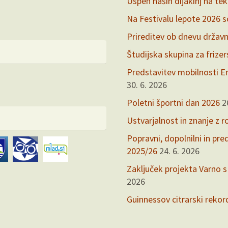
Uspeh naših dijakinj na te
Na Festivalu lepote 2026 so 
Prireditev ob dnevu držav
Študijska skupina za frize
Predstavitev mobilnosti Er
30. 6. 2026
Poletni športni dan 2026
2
Ustvarjalnost in znanje z r
Popravni, dopolnilni in pr
2025/26
24. 6. 2026
Zaključek projekta Varno s
2026
Guinnessov citrarski rekor