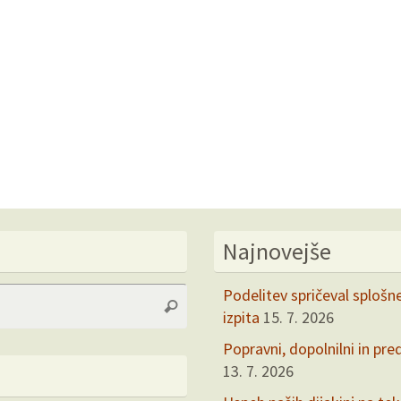
Najnovejše
Search
Podelitev spričeval splošn
Search
for:
izpita
15. 7. 2026
Popravni, dopolnilni in pre
13. 7. 2026