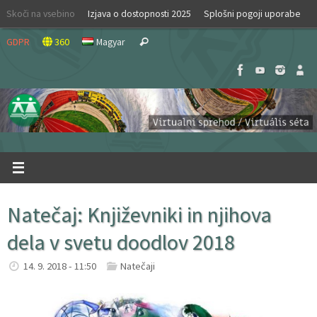
Skip
Skoči na vsebino
Izjava o dostopnosti 2025
Splošni pogoji uporabe
to
Search
content
GDPR
360
Magyar
Search
for:
Natečaj: Književniki in njihova
dela v svetu doodlov 2018
14. 9. 2018 - 11:50
Natečaji