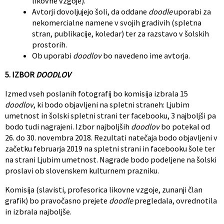
likovne vzgoje).
Avtorji dovoljujejo šoli, da oddane
doodle
uporabi za
nekomercialne namene v svojih gradivih (spletna
stran, publikacije, koledar) ter za razstavo v šolskih
prostorih.
Ob uporabi
doodlov
bo navedeno ime avtorja.
5. IZBOR
DOODLOV
Izmed vseh poslanih fotografij bo komisija izbrala 15
doodlov
, ki bodo objavljeni na spletni straneh: Ljubim
umetnost in šolski spletni strani ter facebooku, 3 najboljši pa
bodo tudi nagrajeni. Izbor najboljših
doodlov
bo potekal od
26. do 30. novembra 2018. Rezultati natečaja bodo objavljeni v
začetku februarja 2019 na spletni strani in facebooku šole ter
na strani Ljubim umetnost. Nagrade bodo podeljene na šolski
proslavi ob slovenskem kulturnem prazniku.
Komisija (slavisti, profesorica likovne vzgoje, zunanji član
grafik) bo pravočasno prejete
doodle
pregledala, ovrednotila
in izbrala najboljše.