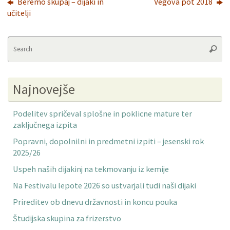
Beremo skupaj – dijaki in
Vegova pot 2018
učitelji
Se
Searc
fo
Najnovejše
Podelitev spričeval splošne in poklicne mature ter
zaključnega izpita
Popravni, dopolnilni in predmetni izpiti – jesenski rok
2025/26
Uspeh naših dijakinj na tekmovanju iz kemije
Na Festivalu lepote 2026 so ustvarjali tudi naši dijaki
Prireditev ob dnevu državnosti in koncu pouka
Študijska skupina za frizerstvo