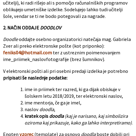
učitelji), ki radi rišejo ali s pomočjo računalniških programov
oblikujejo umetniške izdelke. Sodelujejo lahko tudi učitelji
šole, vendar se ti ne bodo potegovali za nagrade.
2. NAČIN ODDAJE
DOODLOV
Doodle
oddajte osebno organizatorici natečaja mag. Gabriela
Zver ali preko elektronske pošte (kot priponko):
feniks04@hotmail.com
ter z ustreznim poimenovanjem
ime_priimek_naslovfotografije (brez šumnikov).
V elektronski pošti ali pri osebni predaji izdelka je potrebno
pripisati še naslednje podatke:
ime in priimek ter razred, ki ga dijak obiskuje v
šolskem letu 2018/2019, ter elektronski naslov,
ime mentorja, če ga je imel,
naslov
doodla
,
kratek opis
doodla
(kaj je narisano, kaj simbolizira
oziroma kaj prikazuje, kako ga lahko interpretiramo)
.
Enoten
vzorec
(template) za osnovo
doodla
boste dobili pri