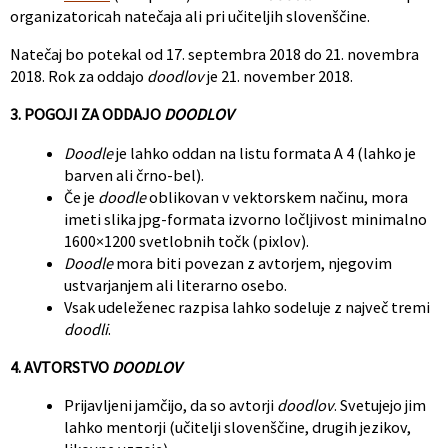
organizatoricah natečaja ali pri učiteljih slovenščine.
Natečaj bo potekal od 17. septembra 2018 do 21. novembra
2018. Rok za oddajo
doodlov
je 21. november 2018.
3. POGOJI ZA ODDAJO
DOODLOV
Doodle
je lahko oddan na listu formata A 4 (lahko je
barven ali črno-bel).
Če je
doodle
oblikovan v vektorskem načinu, mora
imeti slika jpg-formata izvorno ločljivost minimalno
1600×1200 svetlobnih točk (pixlov).
Doodle
mora biti povezan z avtorjem, njegovim
ustvarjanjem ali literarno osebo.
Vsak udeleženec razpisa lahko sodeluje z največ tremi
doodli
.
4. AVTORSTVO
DOODLOV
Prijavljeni jamčijo, da so avtorji
doodlov
. Svetujejo jim
lahko mentorji (učitelji slovenščine, drugih jezikov,