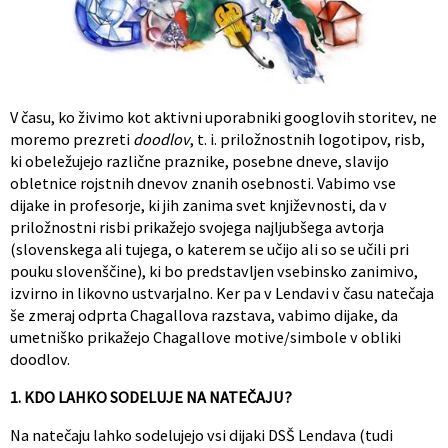
V času, ko živimo kot aktivni uporabniki googlovih storitev, ne
moremo prezreti
doodlov
, t. i. priložnostnih logotipov, risb,
ki obeležujejo različne praznike, posebne dneve, slavijo
obletnice rojstnih dnevov znanih osebnosti. Vabimo vse
dijake in profesorje, ki jih zanima svet književnosti, da v
priložnostni risbi prikažejo svojega najljubšega avtorja
(slovenskega ali tujega, o katerem se učijo ali so se učili pri
pouku slovenščine), ki bo predstavljen vsebinsko zanimivo,
izvirno in likovno ustvarjalno. Ker pa v Lendavi v času natečaja
še zmeraj odprta Chagallova razstava, vabimo dijake, da
umetniško prikažejo Chagallove motive/simbole v obliki
doodlov.
1. KDO LAHKO SODELUJE NA NATEČAJU?
Na natečaju lahko sodelujejo vsi dijaki DSŠ Lendava (tudi