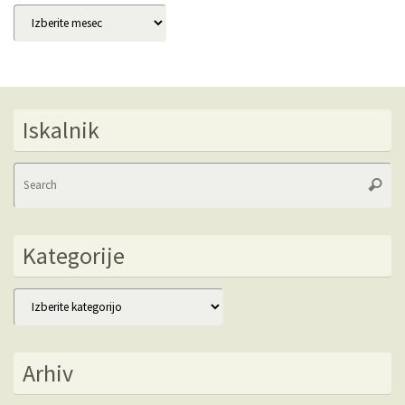
Arhivi
Iskalnik
Se
Searc
fo
Kategorije
Kategorije
Arhiv