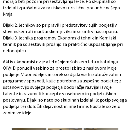
morajo biti pozorni pri sestavljanju le-te. Po skupinah so
izdelali vprašalnik za raziskavo turistične ponudbe našega
kraja.
Dijaki 2. letnikov so pripravili predstavitev tujih podjetij v
slovenskem ali madžarskem jeziku in se urili v nastopanju.
Dijaki 3. letnika programov Ekonomski tehnik in Kemijski
tehnik pa so sestavili prošnjo za praktično usposabljanje pri
delodajalcu.
Aktiv ekonomistov je v letošnjem šolskem letu v katalogu
OIV/ID ponudil vsebino za prosto izbiro z naslovom Moje
podjetje. V ponedeljek in torek so dijaki vseh izobraževalnih
programov spoznali, kaj je potrebno za uspešno podjetje; z
ustanovitvijo svojega podjetja bodo lažje razvijali svoje
talente in razumeli koncepte v osebnem in podjetniškem
poslovanju. Dijaki so nato po skupinah izdelali logotip svojega
podjetja ter določili dejavnost in ime firme. Nastale so zelo
zanimive ideje.