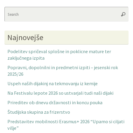
Se
Searc
fo
Najnovejše
Podelitev spričeval splošne in poklicne mature ter
zaključnega izpita
Popravni, dopolnilni in predmetni izpiti – jesenski rok
2025/26
Uspeh naših dijakinj na tekmovanju iz kemije
Na Festivalu lepote 2026 so ustvarjali tudi naši dijaki
Prireditev ob dnevu državnosti in koncu pouka
Študijska skupina za frizerstvo
Predstavitev mobilnosti Erasmus+ 2026 “Upamo si ciljati
višje”