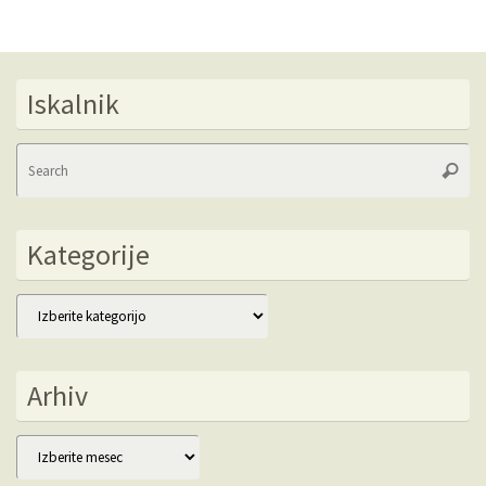
Iskalnik
Se
Searc
fo
Kategorije
Kategorije
Arhiv
Arhiv