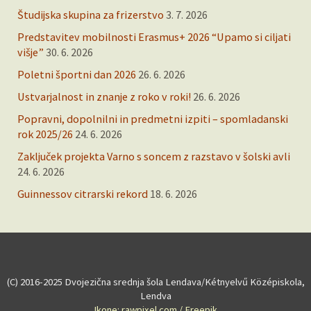
Študijska skupina za frizerstvo
3. 7. 2026
Predstavitev mobilnosti Erasmus+ 2026 “Upamo si ciljati
višje”
30. 6. 2026
Poletni športni dan 2026
26. 6. 2026
Ustvarjalnost in znanje z roko v roki!
26. 6. 2026
Popravni, dopolnilni in predmetni izpiti – spomladanski
rok 2025/26
24. 6. 2026
Zaključek projekta Varno s soncem z razstavo v šolski avli
24. 6. 2026
Guinnessov citrarski rekord
18. 6. 2026
(C) 2016-2025 Dvojezična srednja šola Lendava/Kétnyelvű Középiskola,
Lendva
Ikone: rawpixel.com / Freepik