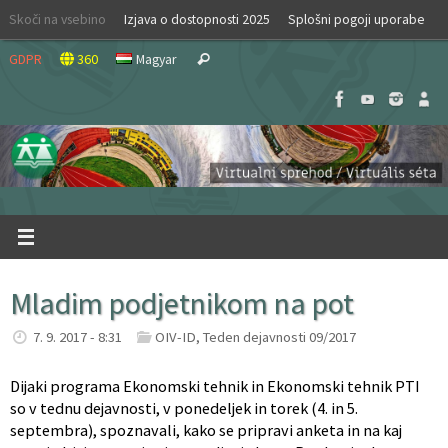
Skip
Skoči na vsebino
Izjava o dostopnosti 2025
Splošni pogoji uporabe
to
Search
content
GDPR
360
Magyar
Search
for:
Mladim podjetnikom na pot
7. 9. 2017 - 8:31
OIV-ID
,
Teden dejavnosti 09/2017
Dijaki programa Ekonomski tehnik in Ekonomski tehnik PTI
so v tednu dejavnosti, v ponedeljek in torek (4. in 5.
septembra), spoznavali, kako se pripravi anketa in na kaj