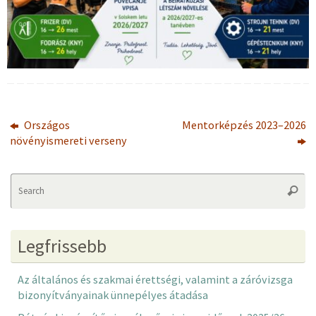
Országos
Mentorképzés 2023–2026
növényismereti verseny
Se
Searc
fo
Legfrissebb
Az általános és szakmai érettségi, valamint a záróvizsga
bizonyítványainak ünnepélyes átadása