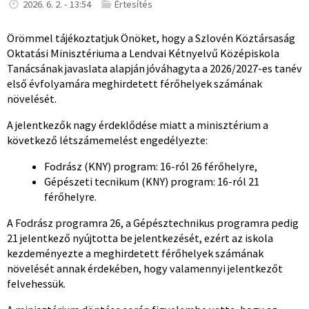
2026. 6. 2. - 13:54
Értesítés
Örömmel tájékoztatjuk Önöket, hogy a Szlovén Köztársaság
Oktatási Minisztériuma a Lendvai Kétnyelvű Középiskola
Tanácsának javaslata alapján jóváhagyta a 2026/2027-es tanév
első évfolyamára meghirdetett férőhelyek számának
növelését.
A jelentkezők nagy érdeklődése miatt a minisztérium a
következő létszámemelést engedélyezte:
Fodrász (KNY) program: 16-ról 26 férőhelyre,
Gépészeti tecnikum (KNY) program: 16-ról 21
férőhelyre.
A Fodrász programra 26, a Gépésztechnikus programra pedig
21 jelentkező nyújtotta be jelentkezését, ezért az iskola
kezdeményezte a meghirdetett férőhelyek számának
növelését annak érdekében, hogy valamennyi jelentkezőt
felvehessük.