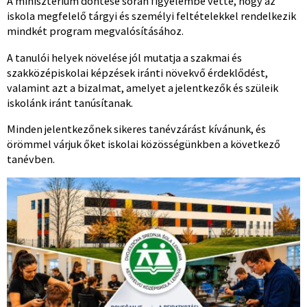
A minisztérium döntése során figyelembe vette, hogy az
iskola megfelelő tárgyi és személyi feltételekkel rendelkezik
mindkét program megvalósításához.
A tanulói helyek növelése jól mutatja a szakmai és
szakközépiskolai képzések iránti növekvő érdeklődést,
valamint azt a bizalmat, amelyet a jelentkezők és szüleik
iskolánk iránt tanúsítanak.
Minden jelentkezőnek sikeres tanévzárást kívánunk, és
örömmel várjuk őket iskolai közösségünkben a következő
tanévben.