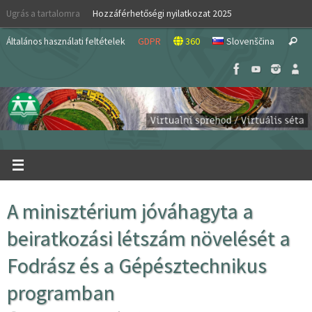
Skip
Ugrás a tartalomra
Hozzáférhetőségi nyilatkozat 2025
to
S
content
Általános használati feltételek
GDPR
360
Slovenščina
Search
fo
A minisztérium jóváhagyta a
beiratkozási létszám növelését a
Fodrász és a Gépésztechnikus
programban