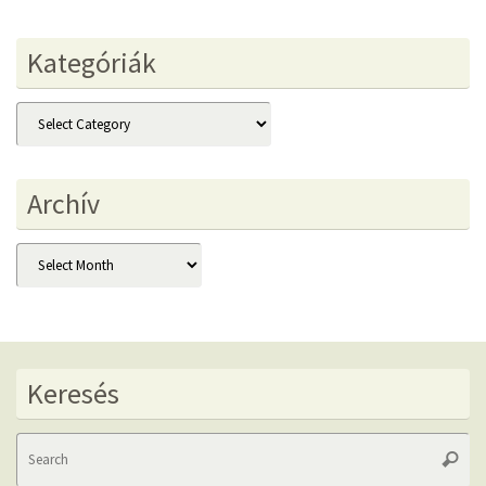
Kategóriák
Kategóriák
Archív
Archív
Keresés
Se
Searc
fo