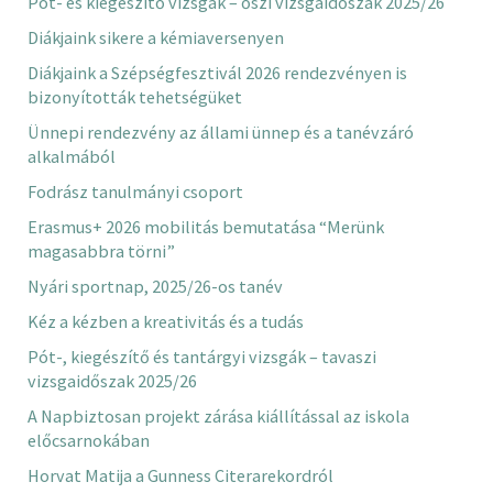
Pót- és kiegészítő vizsgák – őszi vizsgaidőszak 2025/26
Diákjaink sikere a kémiaversenyen
Diákjaink a Szépségfesztivál 2026 rendezvényen is
bizonyították tehetségüket
Ünnepi rendezvény az állami ünnep és a tanévzáró
alkalmából
Fodrász tanulmányi csoport
Erasmus+ 2026 mobilitás bemutatása “Merünk
magasabbra törni”
Nyári sportnap, 2025/26-os tanév
Kéz a kézben a kreativitás és a tudás
Pót-, kiegészítő és tantárgyi vizsgák – tavaszi
vizsgaidőszak 2025/26
A Napbiztosan projekt zárása kiállítással az iskola
előcsarnokában
Horvat Matija a Gunness Citerarekordról