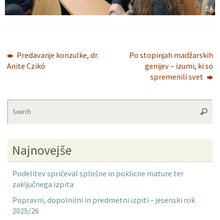
Predavanje konzulke, dr.
Po stopinjah madžarskih
Anite Czikó
genijev – izumi, ki so
spremenili svet
Se
Searc
fo
Najnovejše
Podelitev spričeval splošne in poklicne mature ter
zaključnega izpita
Popravni, dopolnilni in predmetni izpiti – jesenski rok
2025/26