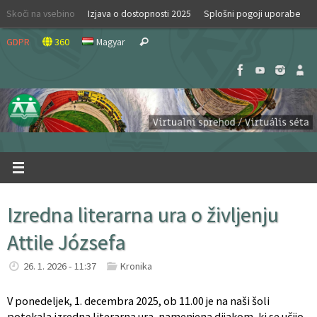
Skip
Skoči na vsebino
Izjava o dostopnosti 2025
Splošni pogoji uporabe
to
Search
content
GDPR
360
Magyar
Search
for:
Izredna literarna ura o življenju
Attile Józsefa
26. 1. 2026 - 11:37
Kronika
V ponedeljek, 1. decembra 2025, ob 11.00 je na naši šoli
potekala izredna literarna ura, namenjena dijakom, ki se učijo