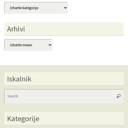
Kategorije
Arhivi
Arhivi
Iskalnik
Se
Searc
fo
Kategorije