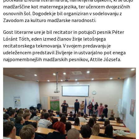
madžarščine kot maternega jezika, ter učencem dvojezičnih
osnovnih šol. Dogodek je bil organiziran v sodelovanju z
Zavodom za kulturo madžarske narodnosti.
Gost literarne ure je bil recitator in potujoči pesnik Péter
Lóránt Tóth, eden izmed članov žirije letošnjega
recitatorskega tekmovanja. V svojem predavanju je
udeležencem predstavil življenje in ustvarjalno pot enega
najpomembnejših madžarskih pesnikov, Attile Józsefa.