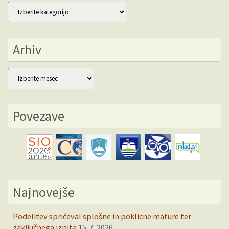
Kategorije
Arhiv
Arhiv
Povezave
Najnovejše
Podelitev spričeval splošne in poklicne mature ter
zaključnega izpita
15. 7. 2026