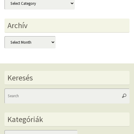
Kategóriák
Archív
Archív
Keresés
Se
Searc
fo
Kategóriák
Kategóriák