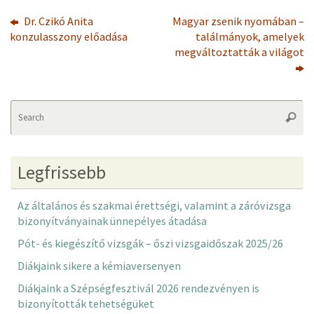
Dr. Czikó Anita
Magyar zsenik nyomában –
konzulasszony előadása
találmányok, amelyek
megváltoztatták a világot
Se
Searc
fo
Legfrissebb
Az általános és szakmai érettségi, valamint a záróvizsga
bizonyítványainak ünnepélyes átadása
Pót- és kiegészítő vizsgák – őszi vizsgaidőszak 2025/26
Diákjaink sikere a kémiaversenyen
Diákjaink a Szépségfesztivál 2026 rendezvényen is
bizonyították tehetségüket