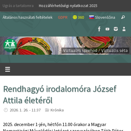
Skip
Ugrás a tartalomra
Hozzáférhetőségi nyilatkozat 2025
to
S
content
Általános használati feltételek
GDPR
360
Slovenščina
Search
fo
Rendhagyó irodalomóra József
Attila életéről
2026. 1. 26. - 11:37
Krónika
2025. december 1-jén, hétfőn 11.00 órakor a Magyar
Nemzetiségi Művelődési Intézet szervezésében Tóth Péter