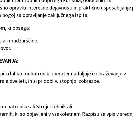
odulih ter modulih odprtega kurikula, določenimi s
 opraviti interesne dejavnosti in praktično usposabljanje 
 pogoj za opravljanje zaključnega izpita.
tom
, ki obsega:
ne ali madžarščine,
govor.
EVANJA:
itu lahko mehatronik operater nadaljuje izobraževanje v
ja dve leti, in si pridobi V. stopnjo izobrazbe.
mehatronike ali Strojni tehnik ali
ramih, ki so objavljeni v vsakoletnem Razpisu za vpis v sredn