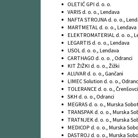
OLETIĆ GPI d. o. o.
VARIS d. o. o., Lendava
NAFTA STROJNA d. o. o., Lend
MARTMETAL d. o. o., Lendava
ELEKTROMATERIAL d. o. o., L
LEGARTIS d. o. o., Lendava
USOL d. o. o., Lendava
CARTHAGO d. o. o. , Odranci
KIT ŽIŽKI d. o. o., Žižki
ALUVAR d. o. o., Gančani
LIMEC Solution d. o. o., Odranc
TOLERANCE d. o. o., Črenšovci
SKH d. o. o., Odranci
MEGRAS d. o. o., Murska Sobo
TRANSPAK d. o. o., Murska So
TRATNJEK d. o. o., Murska So
MEDICOP d. o. o., Murska Sob
DASTROJ d. o. o., Murska Sob