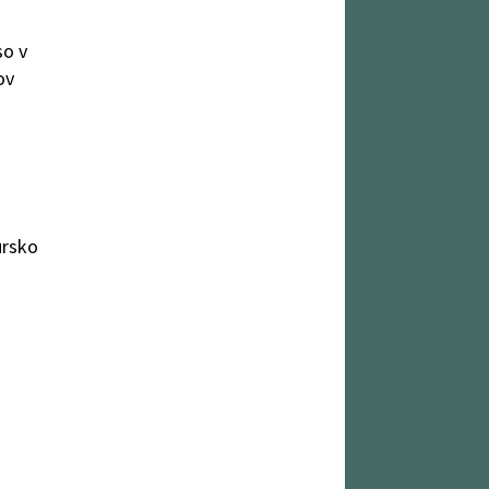
so v
ov
ursko