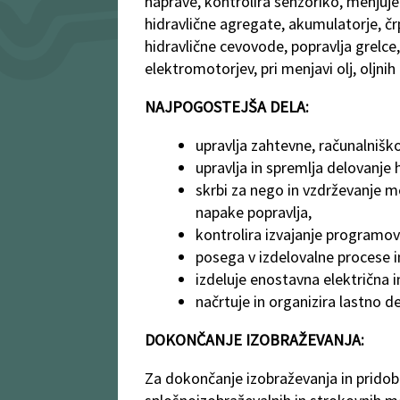
naprave, kontrolira senzoriko, menjuje
hidravlične agregate, akumulatorje, črp
hidravlične cevovode, popravlja grelce
elektromotorjev, pri menjavi olj, oljnih 
NAJPOGOSTEJŠA DELA:
upravlja zahtevne, računalnišk
upravlja in spremlja delovanje 
skrbi za nego in vzdrževanje m
napake popravlja,
kontrolira izvajanje programov
posega v izdelovalne procese in
izdeluje enostavna električna 
načrtuje in organizira lastno d
DOKONČANJE IZOBRAŽEVANJA:
Za dokončanje izobraževanja in pridobi