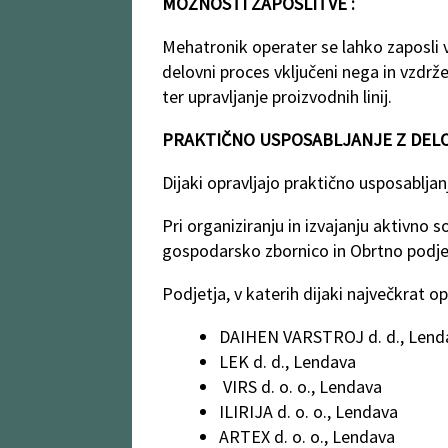
MOŽNOSTI ZAPOSLITVE :
Mehatronik operater se lahko zaposli v i
delovni proces vključeni nega in vzdr
ter upravljanje proizvodnih linij.
PRAKTIČNO USPOSABLJANJE Z DEL
Dijaki opravljajo praktično usposabljanj
Pri organiziranju in izvajanju aktivno s
gospodarsko zbornico in Obrtno podje
Podjetja, v katerih dijaki največkrat o
DAIHEN VARSTROJ d. d., Le
LEK d. d., Lendava
VIRS d. o. o., Lendava
ILIRIJA d. o. o., Lendava
ARTEX d. o. o., Lendava