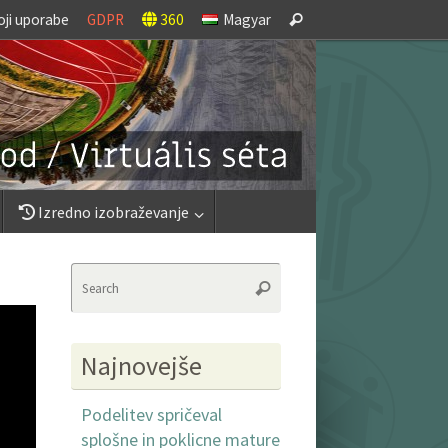
Search
oji uporabe
GDPR
360
Magyar
Search
for:
Izredno izobraževanje
Search
Search
for:
Najnovejše
Podelitev spričeval
splošne in poklicne mature