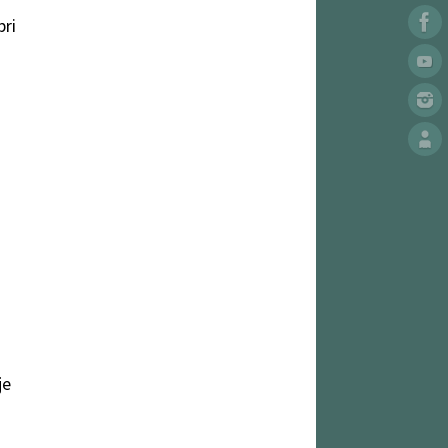
pri
je