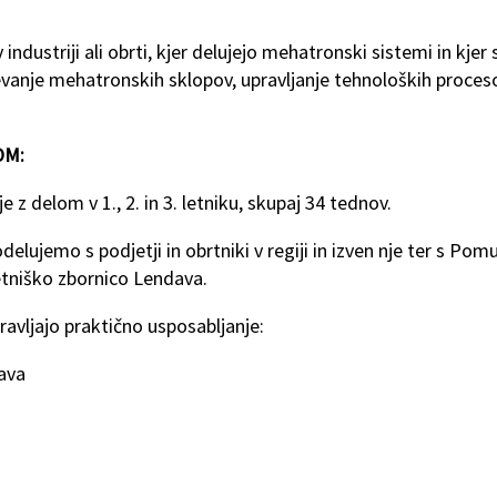
ndustriji ali obrti, kjer delujejo mehatronski sistemi in kjer 
ževanje mehatronskih sklopov, upravljanje tehnoloških proces
OM:
e z delom v 1., 2. in 3. letniku, skupaj 34 tednov.
odelujemo s podjetji in obrtniki v regiji in izven nje ter s Pom
tniško zbornico Lendava.
pravljajo praktično usposabljanje:
ndava