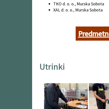
TKO d. o. o., Murska Sobota
XAL d. o. o., Murska Sobota
Predmetni
Utrinki