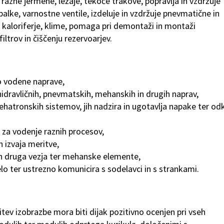
 razne jermene, ležaje, tekoče trakove, popravlja in vzdržuje
alke, varnostne ventile, izdeluje in vzdržuje pnevmatične in
, kaloriferje, klime, pomaga pri demontaži in montaži
filtrov in čiščenju rezervoarjev.
o vodene naprave,
hidravličnih, pnevmatskih, mehanskih in drugih naprav,
ehatronskih sistemov, jih nadzira in ugotavlja napake ter odk
 za vodenje raznih procesov,
 izvaja meritve,
in druga vezja ter mehanske elemente,
elo ter ustrezno komunicira s sodelavci in s strankami.
tev izobrazbe mora biti dijak pozitivno ocenjen pri vseh