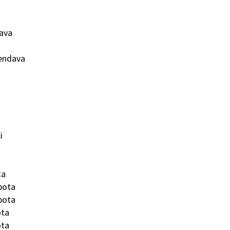
ava
endava
i
ta
bota
bota
ota
ota