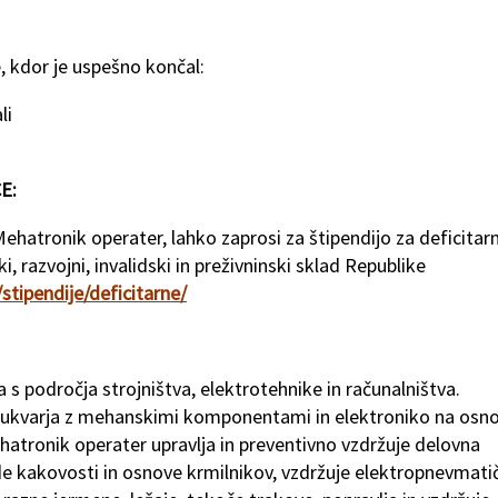
, kdor je uspešno končal:
li
E:
 Mehatronik operater, lahko zaprosi za štipendijo za deficitar
ski, razvojni, invalidski in preživninski sklad Republike
stipendije/deficitarne/
 s področja strojništva, elektrotehnike in računalništva.
e ukvarja z mehanskimi komponentami in elektroniko na osno
atronik operater upravlja in preventivno vzdržuje delovna
de kakovosti in osnove krmilnikov, vzdržuje elektropnevmati