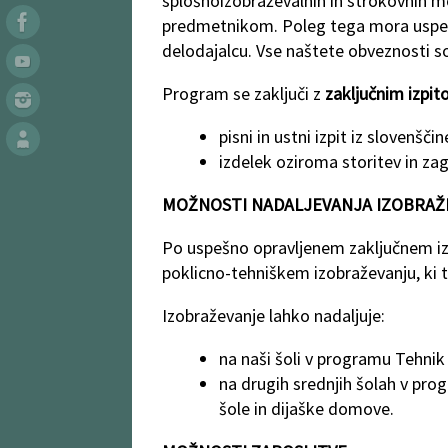
splošnoizobraževalnih in strokovnih m
predmetnikom. Poleg tega mora uspešno
delodajalcu. Vse naštete obveznosti so
Program se zaključi z
zaključnim izpi
pisni in ustni izpit iz slovenšči
izdelek oziroma storitev in za
MOŽNOSTI NADALJEVANJA IZOBRAŽ
Po uspešno opravljenem zaključnem izp
poklicno-tehniškem izobraževanju, ki tra
Izobraževanje lahko nadaljuje:
na naši šoli v programu Tehnik 
na drugih srednjih šolah v prog
šole in dijaške domove.