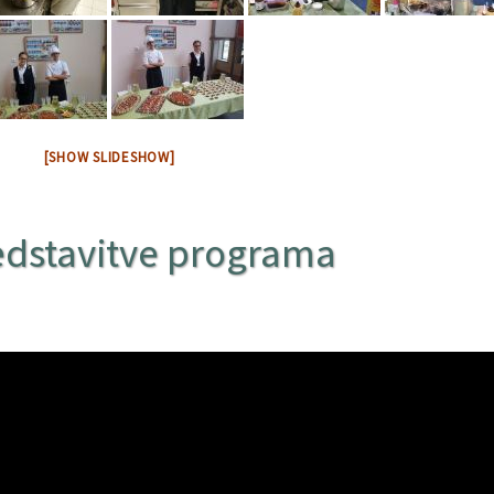
[SHOW SLIDESHOW]
edstavitve programa