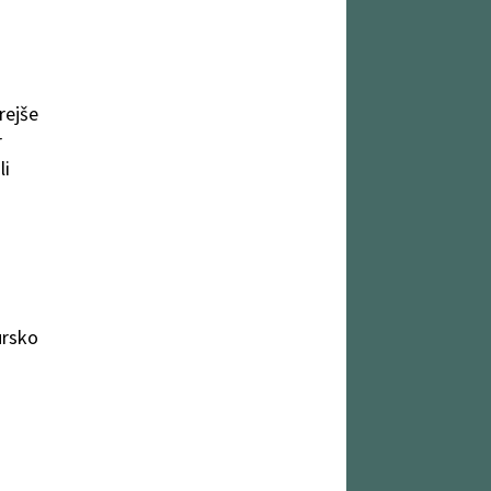
rejše
r
li
ursko