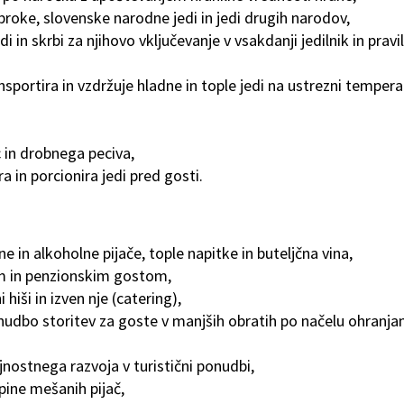
obroke, slovenske narodne jedi in jedi drugih narodov,
i in skrbi za njihovo vključevanje v vsakdanji jedilnik in pravi
ransportira in vzdržuje hladne in tople jedi na ustrezni tempera
c in drobnega peciva,
ra in porcionira jedi pred gosti.
ne in alkoholne pijače, tople napitke in buteljčna vina,
m in penzionskim gostom,
hiši in izven nje (catering),
onudbo storitev za goste v manjših obratih po načelu ohranja
jnostnega razvoja v turistični ponudbi,
upine mešanih pijač,