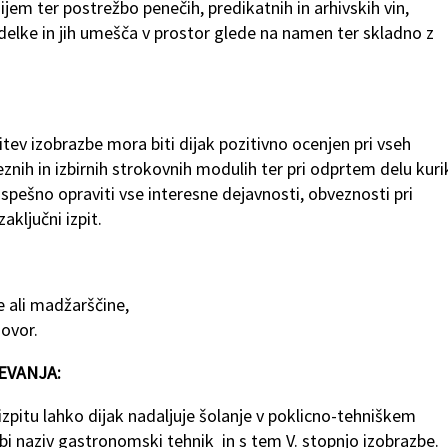
ijem ter postrežbo penečih, predikatnih in arhivskih vin,
delke in jih umešča v prostor glede na namen ter skladno z
tev izobrazbe mora biti dijak pozitivno ocenjen pri vseh
nih in izbirnih strokovnih modulih ter pri odprtem delu kuri
spešno opraviti vse interesne dejavnosti, obveznosti pri
ključni izpit.
ne ali madžarščine,
govor.
EVANJA:
pitu lahko dijak nadaljuje šolanje v poklicno-tehniškem
idobi naziv gastronomski tehnik in s tem V. stopnjo izobrazbe.