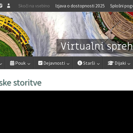
Skoči na vsebino
Izjava o dostopnosti 2025
Splošni pog
Pouk
Dejavnosti
Starši
Dijaki
ke storitve