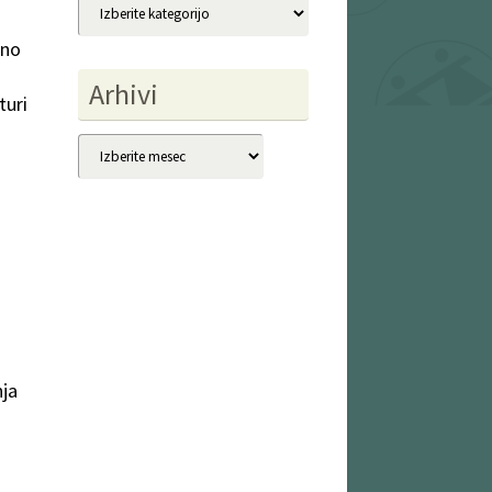
Kategorije
lno
Arhivi
turi
Arhivi
nja