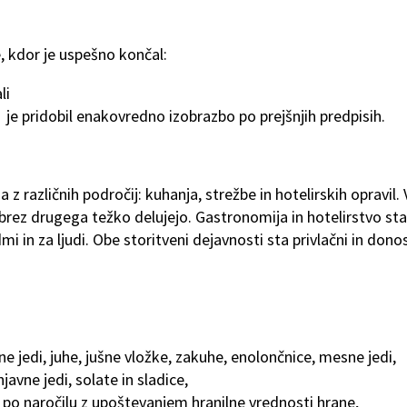
, kdor je uspešno končal:
li
i je pridobil enakovredno izobrazbo po prejšnjih predpisih.
 z različnih področij: kuhanja, strežbe in hotelirskih opravil.
brez drugega težko delujejo. Gastronomija in hotelirstvo sta
dmi in za ljudi. Obe storitveni dejavnosti sta privlačni in donos
ne jedi, juhe, jušne vložke, zakuhe, enolončnice, mesne jedi,
avne jedi, solate in sladice,
i po naročilu z upoštevanjem hranilne vrednosti hrane,