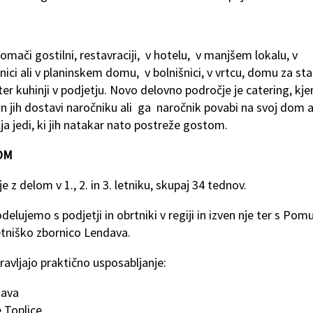
omači gostilni, restavraciji, v hotelu, v manjšem lokalu, v
lnici ali v planinskem domu, v bolnišnici, v vrtcu, domu za sta
ter kuhinji v podjetju. Novo delovno področje je catering, kje
i in jih dostavi naročniku ali ga naročnik povabi na svoj dom a
lja jedi, ki jih natakar nato postreže gostom.
OM
e z delom v 1., 2. in 3. letniku, skupaj 34 tednov.
odelujemo s podjetji in obrtniki v regiji in izven nje ter s Pom
tniško zbornico Lendava.
pravljajo praktično usposabljanje:
dava
 Toplice