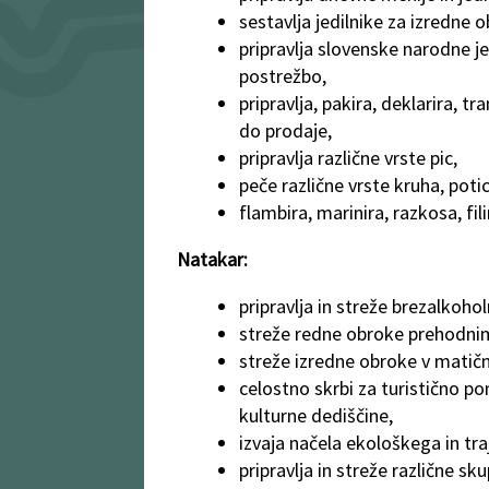
sestavlja jedilnike za izredne 
pripravlja slovenske narodne jed
postrežbo,
pripravlja, pakira, deklarira, t
do prodaje,
pripravlja različne vrste pic,
peče različne vrste kruha, poti
flambira, marinira, razkosa, fili
Natakar:
pripravlja in streže brezalkohol
streže redne obroke prehodni
streže izredne obroke v matični 
celostno skrbi za turistično p
kulturne dediščine,
izvaja načela ekološkega in tra
pripravlja in streže različne sk