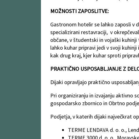
MOŽNOSTI ZAPOSLITVE:
Gastronom hotelir se lahko zaposli v d
specializirani restavraciji, v okrepčeva
občane, v študentski in vojaški kuhinji 
lahko kuhar pripravi jedi v svoji kuhinj
kak drug kraj, kjer kuhar sproti priprav
PRAKTIČNO USPOSABLJANJE Z DEL
Dijaki opravljajo praktično usposabljanj
Pri organiziranju in izvajanju aktivno s
gospodarsko zbornico in Obrtno podje
Podjetja, v katerih dijaki največkrat o
TERME LENDAVA d. o. o., Len
TERME 3000 d. o. o., Moravske