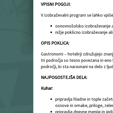
VPISNI POGOJI:
V izobraževalni program se lahko vpiše
osnovnošolsko izobraževanje a
nižje poklicno izobraževanje al
OPIS POKLICA:
Gastronomi – hotelirji združujejo znanja
tri področja so tesno povezana in eno 
področji, ki sta naravnani na delo z lju
NAJPOGOSTEJŠA DELA:
Kuhar:
pripravlja hladne in tople začet
osnove in omake, priloge, zelenj
pripravlja dnevne menije in jed