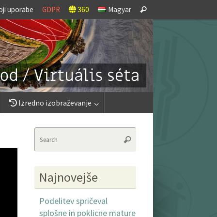
Search
oji uporabe
GDPR
360
Magyar
Search
for:
Izredno izobraževanje
Search
Search
for:
Najnovejše
Podelitev spričeval
splošne in poklicne mature