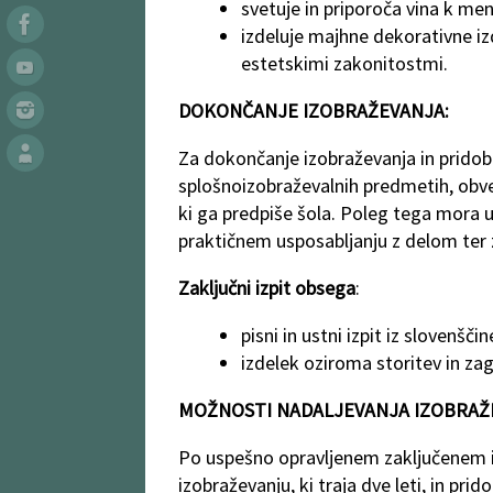
svetuje in priporoča vina k men
izdeluje majhne dekorativne iz
estetskimi zakonitostmi.
DOKONČANJE IZOBRAŽEVANJA:
Za dokončanje izobraževanja in pridobi
splošnoizobraževalnih predmetih, obvez
ki ga predpiše šola. Poleg tega mora u
praktičnem usposabljanju z delom ter za
Zaključni izpit obsega
:
pisni in ustni izpit iz slovenšči
izdelek oziroma storitev in za
MOŽNOSTI NADALJEVANJA IZOBRAŽ
Po uspešno opravljenem zaključenem iz
izobraževanju, ki traja dve leti, in pr