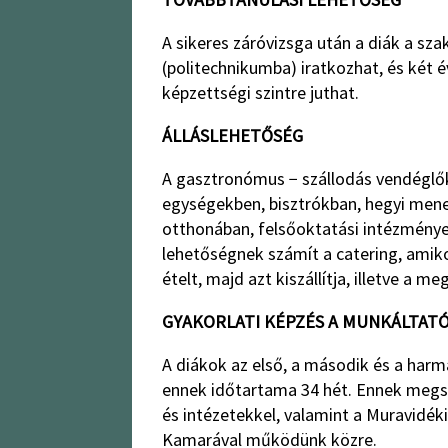
A sikeres záróvizsga után a diák a sz
(politechnikumba) iratkozhat, és két é
képzettségi szintre juthat.
ÁLLÁSLEHETŐSÉG
A gasztronómus − szállodás vendéglő
egységekben, bisztrókban, hegyi men
otthonában, felsőoktatási intézménye
lehetőségnek számít a catering, amiko
ételt, majd azt kiszállítja, illetve a 
GYAKORLATI KÉPZÉS A MUNKÁLTAT
A diákok az első, a második és a harm
ennek időtartama 34 hét. Ennek megszer
és intézetekkel, valamint a Muravidék
Kamarával működünk közre.