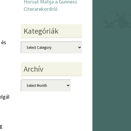
Horvat Matija a Gunness
Citerarekordról
Kategóriák
 és
Kategóriák
Archív
Archív
olgál
ég