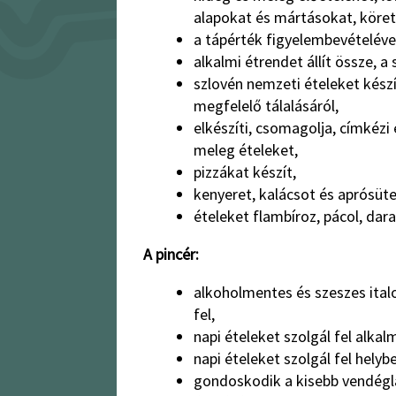
alapokat és mártásokat, köret
a tápérték figyelembevételével 
alkalmi étrendet állít össze, a
szlovén nemzeti ételeket készí
megfelelő tálalásáról,
elkészíti, csomagolja, címkézi
meleg ételeket,
pizzákat készít,
kenyeret, kalácsot és aprósüt
ételeket flambíroz, pácol, dara
A pincér:
alkoholmentes és szeszes italo
fel,
napi ételeket szolgál fel alka
napi ételeket szolgál fel helybe
gondoskodik a kisebb vendéglá