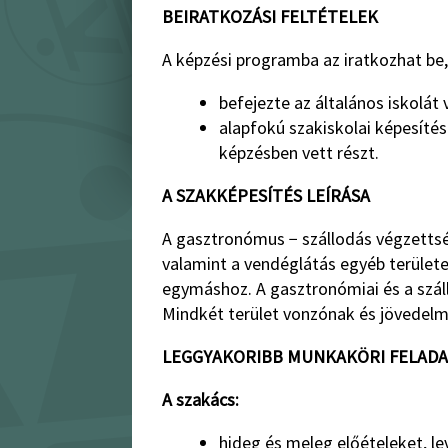
BEIRATKOZÁSI FELTÉTELEK
A képzési programba az iratkozhat be, 
befejezte az általános iskolát
alapfokú szakiskolai képesítést
képzésben vett részt.
A SZAKKÉPESÍTÉS LEÍRÁSA
A gasztronómus − szállodás végzettség
valamint a vendéglátás egyéb terület
egymáshoz. A gasztronómiai és a száll
Mindkét terület vonzónak és jövede
LEGGYAKORIBB MUNKAKÖRI FELAD
A szakács:
hideg és meleg előételeket, le