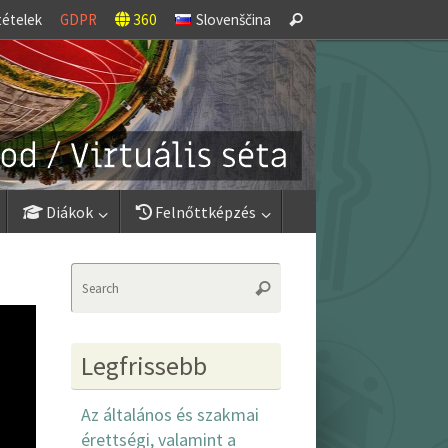
Search
tételek
GDPR
360
Slovenščina
Search
for:
Diákok
Felnőttképzés
Search
Search
for:
Legfrissebb
Az általános és szakmai
érettségi, valamint a