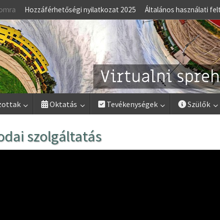
lomra
Hozzáférhetőségi nyilatkozat 2025
Általános használati fel
zottak
Oktatás
Tevékenységek
Szülők
odai szolgáltatás