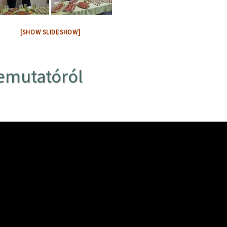
[SHOW SLIDESHOW]
emutatóról