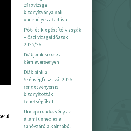
záróvizsga
bizonyítványainak
ünnepélyes átadása
Pót- és kiegészítő vizsgák
– őszi vizsgaidőszak
2025/26
Diákjaink sikere a
kémiaversenyen
Diákjaink a
Szépségfesztivál 2026
rendezvényen is
bizonyították
tehetségüket
Ünnepi rendezvény az
kerül
állami ünnep és a
tanévzáró alkalmából