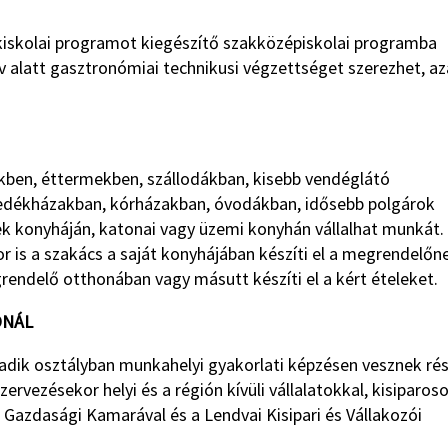
akiskolai programot kiegészítő szakközépiskolai programba
v alatt gasztronómiai technikusi végzettséget szerezhet, az
kben, éttermekben, szállodákban, kisebb vendéglátó
edékházakban, kórházakban, óvodákban, idősebb polgárok
k konyháján, katonai vagy üzemi konyhán vállalhat munkát.
r is a szakács a saját konyhájában készíti el a megrendelőn
megrendelő otthonában vagy másutt készíti el a kért ételeket.
ÓNÁL
adik osztályban munkahelyi gyakorlati képzésen vesznek rés
vezésekor helyi és a régión kívüli vállalatokkal, kisiparos
i Gazdasági Kamarával és a Lendvai Kisipari és Vállakozói