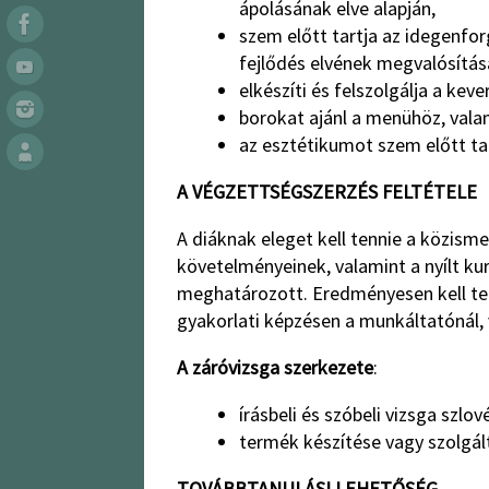
ápolásának elve alapján,
szem előtt tartja az idegenfor
fejlődés elvének megvalósítás
elkészíti és felszolgálja a kever
borokat ajánl a menühöz, valam
az esztétikumot szem előtt tart
A VÉGZETTSÉGSZERZÉS FELTÉTELE
A diáknak eleget kell tennie a közism
követelményeinek, valamint a nyílt k
meghatározott. Eredményesen kell telj
gyakorlati képzésen a munkáltatónál, 
A záróvizsga szerkezete
:
írásbeli és szóbeli vizsga szl
termék készítése vagy szolgá
TOVÁBBTANULÁSI LEHETŐSÉG