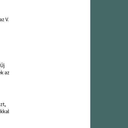
az V.
 Új
ek az
zt,
okkal