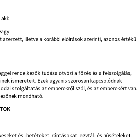
aki:
 vagy
 szerzett, illetve a korábbi előírások szerinti, azonos értékű
gel rendelkezők tudása ötvözi a főzés és a felszolgálás,
einek ismereteit. Ezek ugyanis szorosan kapcsolódnak
odai szolgáltatás az emberekről szól, és az emberekért van
lmezőnek mondható.
ATOK
veseket és -betéteket, rántásokat, egytál- és húsételeket,