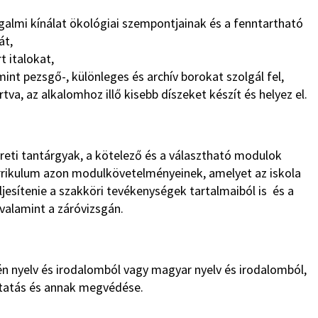
galmi kínálat ökológiai szempontjainak és a fenntartható
át,
t italokat,
int pezsgő-, különleges és archív borokat szolgál fel,
va, az alkalomhoz illő kisebb díszeket készít és helyez el.
ereti tantárgyak, a kötelező és a választható modulok
urrikulum azon modulkövetelményeinek, amelyet az iskola
esítenie a szakköri tevékenységek tartalmaiból is és a
valamint a záróvizsgán.
ovén nyelv és irodalomból vagy magyar nyelv és irodalomból,
ltatás és annak megvédése.