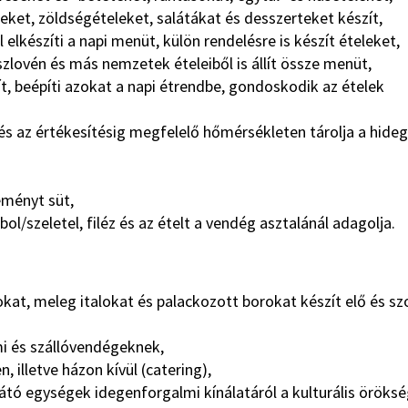
eket, zöldségételeket, salátákat és desszerteket készít,
elkészíti a napi menüt, külön rendelésre is készít ételeket,
 szlovén és más nemzetek ételeiből is állít össze menüt,
t, beépíti azokat a napi étrendbe, gondoskodik az ételek
 és az értékesítésig megfelelő hőmérsékleten tárolja a hideg
eményt süt,
bol/szeletel, filéz és az ételt a vendég asztalánál adagolja.
kat, meleg italokat és palackozott borokat készít elő és sz
lmi és szállóvendégeknek,
n, illetve házon kívül (catering),
tó egységek idegenforgalmi kínálatáról a kulturális öröks