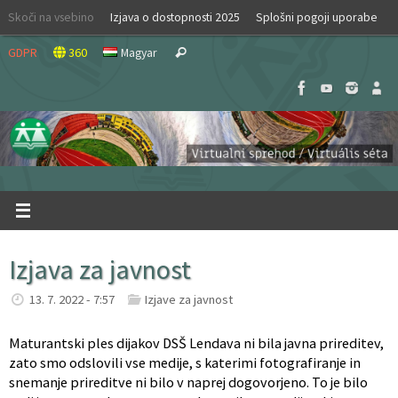
Skip
Skoči na vsebino
Izjava o dostopnosti 2025
Splošni pogoji uporabe
to
Search
content
GDPR
360
Magyar
Search
for:
Izjava za javnost
13. 7. 2022 - 7:57
Izjave za javnost
Maturantski ples dijakov DSŠ Lendava ni bila javna prireditev,
zato smo odslovili vse medije, s katerimi fotografiranje in
snemanje prireditve ni bilo v naprej dogovorjeno. To je bilo