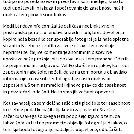
tudi jasno povedano vsem predstavnikom medijev, ki so to
tudi upoštevali in izkazali spoštovanje do zasebnosti naših
dijakov ter njihovih sorodnikov.
Medij Lendavainfo.com žal že dalj časa neobjektivno in
pristransko poroča o lendavski srednji šoli, brez dovoljenja
kopira naša besedila ter uporablja fotografije iz naše spletne
strani in Facebook profila za svoje objave ter dovoljuje
neprimerne, žaljive komentarje anonimnih piscev. Ne
upošteva naše prošnje, niti pozive, naj s tem preneha. Od njih
ne prejmemo niti odgovora. Veliko staršev in dijakov, kot tudi
zaposlenih naše šole, ne želi, da se na tem portalu objavljajo
informacije o naši šoli ter fotografije naših dijakov in
zaposlenih. S tem namreč krši njihovo pravico do zasebnosti
in povzroča škodo šoli. Na to smo jih večkrat opozorili.
Kot ravnateljica sem dolžna zaščititi ugled šole ter zasebnost
in osebne podatke naših dijakov in zaposlenih. Starši v
začetku vsakega šolskega leta podpišejo izjavo o tem, da
lahko šola za lastno promocijo objavlja fotografije dijakov, o
tem kje bodo fotografije nadalje še objavljene, odloča šola.