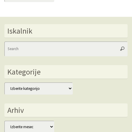
Iskalnik
Se
Searc
fo
Kategorije
Kategorije
Arhiv
Arhiv