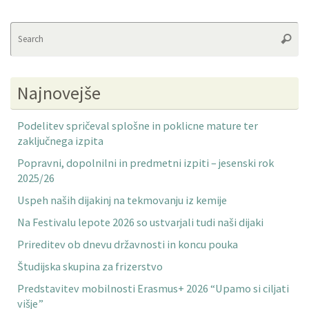
Se
Searc
fo
Najnovejše
Podelitev spričeval splošne in poklicne mature ter
zaključnega izpita
Popravni, dopolnilni in predmetni izpiti – jesenski rok
2025/26
Uspeh naših dijakinj na tekmovanju iz kemije
Na Festivalu lepote 2026 so ustvarjali tudi naši dijaki
Prireditev ob dnevu državnosti in koncu pouka
Študijska skupina za frizerstvo
Predstavitev mobilnosti Erasmus+ 2026 “Upamo si ciljati
višje”