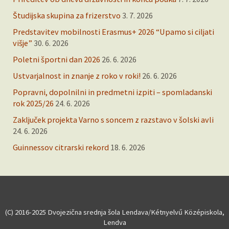
Študijska skupina za frizerstvo
3. 7. 2026
Predstavitev mobilnosti Erasmus+ 2026 “Upamo si ciljati
višje”
30. 6. 2026
Poletni športni dan 2026
26. 6. 2026
Ustvarjalnost in znanje z roko v roki!
26. 6. 2026
Popravni, dopolnilni in predmetni izpiti – spomladanski
rok 2025/26
24. 6. 2026
Zaključek projekta Varno s soncem z razstavo v šolski avli
24. 6. 2026
Guinnessov citrarski rekord
18. 6. 2026
(C) 2016-2025 Dvojezična srednja šola Lendava/Kétnyelvű Középiskola,
Lendva