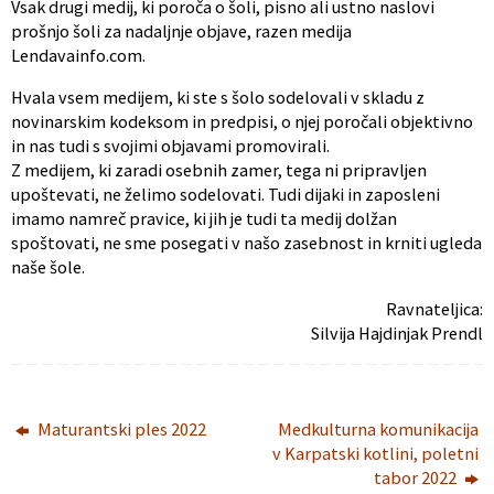
Vsak drugi medij, ki poroča o šoli, pisno ali ustno naslovi
prošnjo šoli za nadaljnje objave, razen medija
Lendavainfo.com.
Hvala vsem medijem, ki ste s šolo sodelovali v skladu z
novinarskim kodeksom in predpisi, o njej poročali objektivno
in nas tudi s svojimi objavami promovirali.
Z medijem, ki zaradi osebnih zamer, tega ni pripravljen
upoštevati, ne želimo sodelovati. Tudi dijaki in zaposleni
imamo namreč pravice, ki jih je tudi ta medij dolžan
spoštovati, ne sme posegati v našo zasebnost in krniti ugleda
naše šole.
Ravnateljica:
Silvija Hajdinjak Prendl
Maturantski ples 2022
Medkulturna komunikacija
v Karpatski kotlini, poletni
tabor 2022