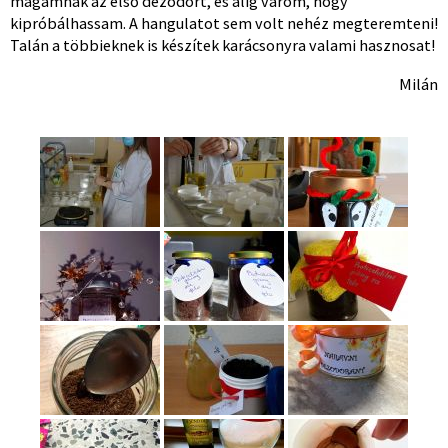
magamnak az első dezodort, és alig várom, hogy
kipróbálhassam. A hangulatot sem volt nehéz megteremteni!
Talán a többieknek is készítek karácsonyra valami hasznosat!
Milán