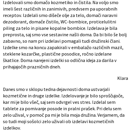
Izdelovali smo domačo kozmetiko in čistila. Na voljo smo
imeli šest različnih in zanimivih, predvsem pa uporabnih
receptov. Izdelali smo dišeče olje za telo, domači naravni
dezodorant, domače čistilo, WC-bombice, proticelulitni
piling za telo in pisane kopalne bombice. Izdelava je bila
preprosta, saj smo vse sestavine našli doma. Da bi bilo še bolj
zabavno, so nam pri izdelavi pomagali tudi družinski člani.
Izdelke smo na koncu zapakirali v embalažo različnih mazil,
steklene kozarčke, plastične posodice, ročno izdelane
škatlice. Doma narejeni izdelki so odlična ideja za darila v
prihajajočih prazničnih dneh.
Klara
Danes smo v sklopu tedna dejavnosti doma ustvarjali
kozmetične in druge izdelke. Izdelovanje je bilo sproščujoče,
kar mi je bilo všeč, saj sem odvrgel ves stres. Izdelal sem
tablete za pomivanje posode in pralni prašek. Pri delu sem
zelo užival, v pomoč pa mi je bila moja družina. Verjamem, da
so tudi moji sošolci zelo uživali ob izdelavi kozmetičnih
izdelkov.