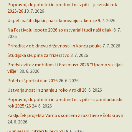
Popravni, dopolnilni in predmetni izpiti – jesenski rok
2025/26
13. 7. 2026
Uspeh naših dijakinj na tekmovanju iz kemije
9. 7. 2026
Na Festivalu lepote 2026 so ustvarjali tudi naši dijaki
8. 7.
2026
Prireditev ob dnevu državnosti in koncu pouka
7. 7. 2026
Študijska skupina za frizerstvo
3. 7. 2026
Predstavitev mobilnosti Erasmus+ 2026 “Upamo si ciljati
višje”
30. 6. 2026
Poletni športni dan 2026
26. 6. 2026
Ustvarjalnost in znanje z roko v roki!
26. 6. 2026
Popravni, dopolnilni in predmetni izpiti – spomladanski
rok 2025/26
24. 6. 2026
Zaključek projekta Varno s soncem z razstavo v šolski avli
24. 6. 2026
Guinnessov citrarski rekord
18. 6. 2026