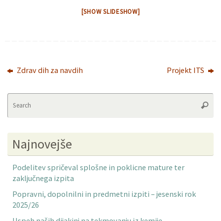
[SHOW SLIDESHOW]
Zdrav dih za navdih
Projekt ITS
Se
Searc
fo
Najnovejše
Podelitev spričeval splošne in poklicne mature ter
zaključnega izpita
Popravni, dopolnilni in predmetni izpiti – jesenski rok
2025/26
Uspeh naših dijakinj na tekmovanju iz kemije