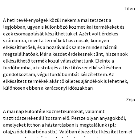
Tilen
A heti tevékenységek közül nekem a mai tetszett a
legjobban, ugyanis különböző kozmetikai termékeket és
ezek csomagolását készíthettük el. Azért volt érdekes
számomra, mivel a termékek hasznosak, könnyen
elkészíthetőek, és a hozzávalók szinte minden háznál
megtalálhatóak. Már a kezdet érdekesnek tűnt, hiszen sok
elkészíthető termék közül választhattunk. Eleinte a
fürdőbomba, a testolaj és a tisztítószer elkészítésében
gondolkoztam, végül fürdőbombát készítettem. Az
elkészített termékek akár tökéletes ajándékok is lehetnek,
különösen ebben a karácsonyi időszakban.
Zoja
A mai nap különféle kozmetikumokat, valamint
tisztitószereket állítottam elő. Persze olyan anyagokból,
amelyeket itthon a háztartásban is megtalálunk (pl.:
olaj,szódabikarbóna stb.). Valóban élvezettel készítettem el