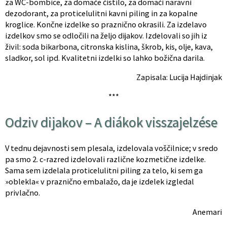
za WC-bombice, za domače čistilo, za domači naravni
dezodorant, za proticelulitni kavni piling in za kopalne
kroglice. Končne izdelke so praznično okrasili. Za izdelavo
izdelkov smo se odločili na željo dijakov. Izdelovali so jih iz
živil: soda bikarbona, citronska kislina, škrob, kis, olje, kava,
sladkor, sol ipd. Kvalitetni izdelki so lahko božična darila.
Zapisala: Lucija Hajdinjak
***
Odziv dijakov – A diákok visszajelzése
V tednu dejavnosti sem plesala, izdelovala voščilnice; v sredo
pa smo 2. c-razred izdelovali različne kozmetične izdelke.
Sama sem izdelala proticelulitni piling za telo, ki sem ga
»oblekla« v praznično embalažo, da je izdelek izgledal
privlačno.
Anemari