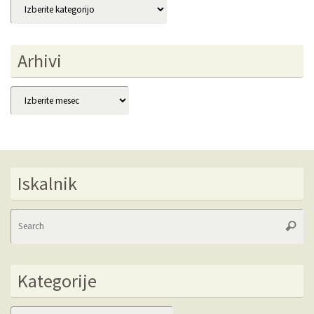
Kategorije
Arhivi
Arhivi
Iskalnik
Se
Searc
fo
Kategorije
Kategorije