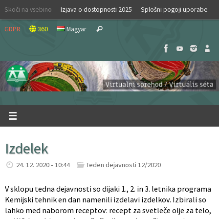
Skip
Skoči na vsebino
Izjava o dostopnosti 2025
Splošni pogoji uporabe
to
Search
content
GDPR
360
Magyar
Search
for:
Izdelek
24. 12. 2020 - 10:44
Teden dejavnosti 12/2020
V sklopu tedna dejavnosti so dijaki 1., 2. in 3. letnika programa
Kemijski tehnik en dan namenili izdelavi izdelkov. Izbirali so
lahko med naborom receptov: recept za svetleče olje za telo,