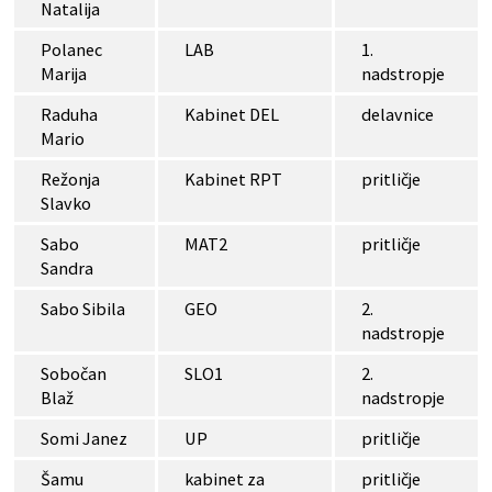
Natalija
Polanec
LAB
1.
Marija
nadstropje
Raduha
Kabinet DEL
delavnice
Mario
Režonja
Kabinet RPT
pritličje
Slavko
Sabo
MAT2
pritličje
Sandra
Sabo Sibila
GEO
2.
nadstropje
Sobočan
SLO1
2.
Blaž
nadstropje
Somi Janez
UP
pritličje
Šamu
kabinet za
pritličje