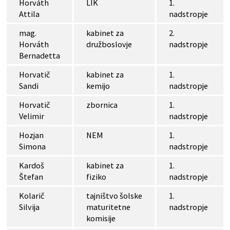
Horváth
LIK
1.
Attila
nadstropje
mag.
kabinet za
2.
Horváth
družboslovje
nadstropje
Bernadetta
Horvatič
kabinet za
1.
Sandi
kemijo
nadstropje
Horvatič
zbornica
1.
Velimir
nadstropje
Hozjan
NEM
1.
Simona
nadstropje
Kardoš
kabinet za
1.
Štefan
fiziko
nadstropje
Kolarič
tajništvo šolske
1.
Silvija
maturitetne
nadstropje
komisije