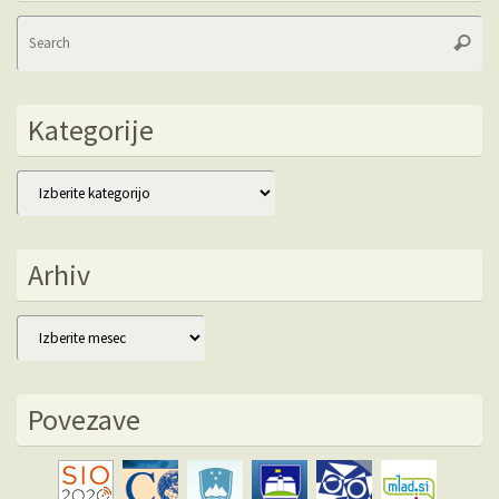
Se
Searc
fo
Kategorije
Kategorije
Arhiv
Arhiv
Povezave