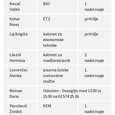
Kovač
BIO
1.
Ildikó
nadstropje
Kuhar
ET2
pritličje
Nives
Laj Brigita
kabinet za
pritličje
ekonomske
tehnike
László
kabinet za
2.
Hermina
madžarski jezik
nadstropje
Lovrenčec
pisarna šolske
1.
Alenka
svetovalne
nadstropje
službe
Molnar
Odsoten – Dosegljiv med 13.00 in
Dario
15.00 na 02 574 25 26
Pavoševič
KEM
1.
Žoldoš
nadstropje