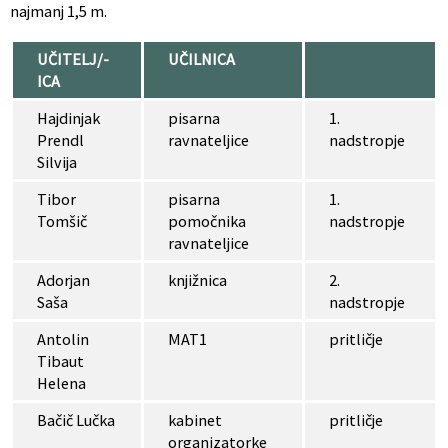
najmanj 1,5 m.
UČITELJ/-
UČILNICA
ICA
Hajdinjak
pisarna
1.
Prendl
ravnateljice
nadstropje
Silvija
Tibor
pisarna
1.
Tomšič
pomočnika
nadstropje
ravnateljice
Adorjan
knjižnica
2.
Saša
nadstropje
Antolin
MAT1
pritličje
Tibaut
Helena
Bačič Lučka
kabinet
pritličje
organizatorke