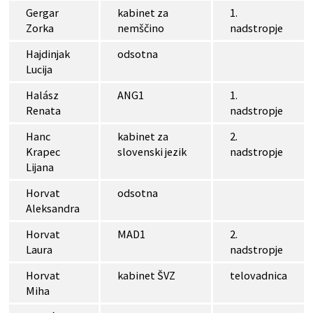
Gergar
kabinet za
1.
Zorka
nemščino
nadstropje
Hajdinjak
odsotna
Lucija
Halász
ANG1
1.
Renata
nadstropje
Hanc
kabinet za
2.
Krapec
slovenski jezik
nadstropje
Lijana
Horvat
odsotna
Aleksandra
Horvat
MAD1
2.
Laura
nadstropje
Horvat
kabinet ŠVZ
telovadnica
Miha