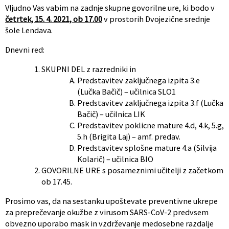
Vljudno Vas vabim na zadnje skupne govorilne ure, ki bodo v
četrtek, 15. 4. 2021, ob 17.00
v prostorih Dvojezične srednje
šole Lendava.
Dnevni red:
SKUPNI DEL z razredniki in
Predstavitev zaključnega izpita 3.e
(Lučka Bačič) – učilnica SLO1
Predstavitev zaključnega izpita 3.f (Lučka
Bačič) – učilnica LIK
Predstavitev poklicne mature 4.d, 4.k, 5.g,
5.h (Brigita Laj) – amf. predav.
Predstavitev splošne mature 4.a (Silvija
Kolarič) – učilnica BIO
GOVORILNE URE s posameznimi učitelji z začetkom
ob 17.45.
Prosimo vas, da na sestanku upoštevate preventivne ukrepe
za preprečevanje okužbe z virusom SARS-CoV-2 predvsem
obvezno uporabo mask in vzdrževanje medosebne razdalje