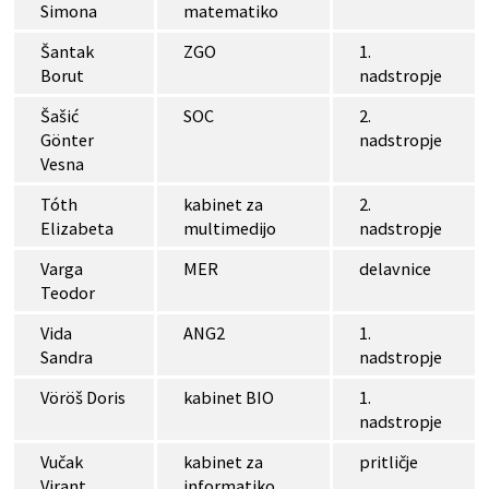
Simona
matematiko
Šantak
ZGO
1.
Borut
nadstropje
Šašić
SOC
2.
Gönter
nadstropje
Vesna
Tóth
kabinet za
2.
Elizabeta
multimedijo
nadstropje
Varga
MER
delavnice
Teodor
Vida
ANG2
1.
Sandra
nadstropje
Vöröš Doris
kabinet BIO
1.
nadstropje
Vučak
kabinet za
pritličje
Virant
informatiko