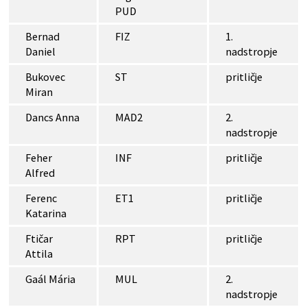
PUD
Bernad
FIZ
1.
Daniel
nadstropje
Bukovec
ST
pritličje
Miran
Dancs Anna
MAD2
2.
nadstropje
Feher
INF
pritličje
Alfred
Ferenc
ET1
pritličje
Katarina
Ftičar
RPT
pritličje
Attila
Gaál Mária
MUL
2.
nadstropje