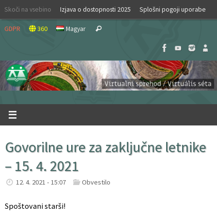
Skip
Skoči na vsebino
Izjava o dostopnosti 2025
Splošni pogoji uporabe
to
Search
content
GDPR
360
Magyar
Search
for:
Govorilne ure za zaključne letnike
– 15. 4. 2021
12. 4. 2021 - 15:07
Obvestilo
Spoštovani starši!