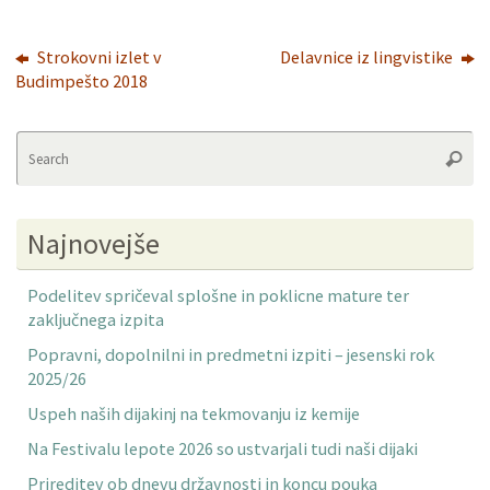
Strokovni izlet v
Delavnice iz lingvistike
Budimpešto 2018
Se
Searc
fo
Najnovejše
Podelitev spričeval splošne in poklicne mature ter
zaključnega izpita
Popravni, dopolnilni in predmetni izpiti – jesenski rok
2025/26
Uspeh naših dijakinj na tekmovanju iz kemije
Na Festivalu lepote 2026 so ustvarjali tudi naši dijaki
Prireditev ob dnevu državnosti in koncu pouka