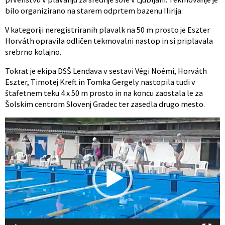
bilo organizirano na starem odprtem bazenu Ilirija.
V kategoriji neregistriranih plavalk na 50 m prosto je Eszter
Horváth opravila odličen tekmovalni nastop in si priplavala
srebrno kolajno.
Tokrat je ekipa DSŠ Lendava v sestavi Végi Noémi, Horváth
Eszter, Timotej Kreft in Tomka Gergely nastopila tudi v
štafetnem teku 4 x 50 m prosto in na koncu zaostala le za
Šolskim centrom Slovenj Gradec ter zasedla drugo mesto.
Video
Player