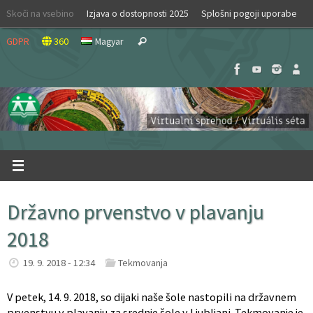
Skip
Skoči na vsebino
Izjava o dostopnosti 2025
Splošni pogoji uporabe
to
Search
content
GDPR
360
Magyar
Search
for:
Državno prvenstvo v plavanju
2018
19. 9. 2018 - 12:34
Tekmovanja
V petek, 14. 9. 2018, so dijaki naše šole nastopili na državnem
prvenstvu v plavanju za srednje šole v Ljubljani. Tekmovanje je