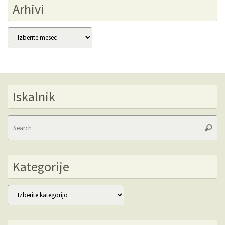
Arhivi
Arhivi
Iskalnik
Se
Searc
fo
Kategorije
Kategorije