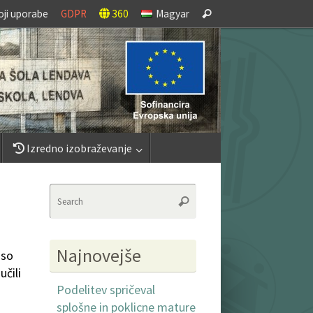
Search
oji uporabe
GDPR
360
Magyar
Search
for:
Izredno izobraževanje
Search
Search
for:
Najnovejše
 so
učili
Podelitev spričeval
splošne in poklicne mature