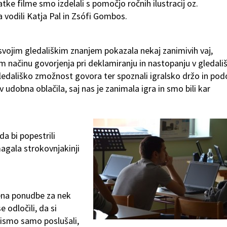
atke filme smo izdelali s pomočjo ročnih ilustracij oz.
 vodili Katja Pal in Zsófi Gombos.
s svojim gledališkim znanjem pokazala nekaj zanimivih vaj,
em načinu govorjenja pri deklamiranju in nastopanju v gledališ
 gledališko zmožnost govora ter spoznali igralsko držo in po
 udobna oblačila, saj nas je zanimala igra in smo bili kar
da bi popestrili
agala strokovnjakinji
cena ponudbe za nek
 odločili, da si
nismo samo poslušali,