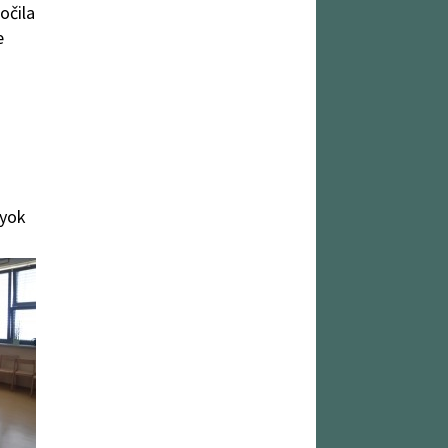
očila
e
gyok