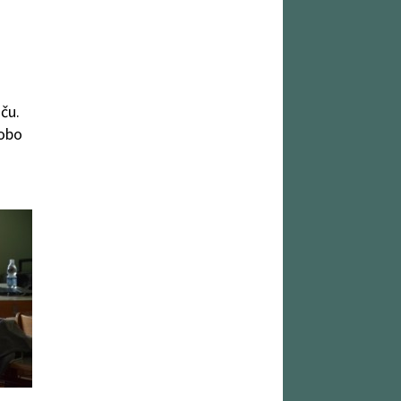
ču.
dobo