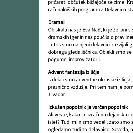
pričarati občutek bližajoče se zime. Kr
računalniških programov. Delavnico sta
Drama!
Obiskala nas je Eva Nađ, ki je že lani 
dramskih iger in nas poučila o praviln
Letos smo na njeni delavnici razvijali
dobrega gledališčnika. Oblekli smo se v
pogumni improvizatorji.
Advent fantazija iz ličja
Izdelali smo adventne okraske iz ličja, 
praznično vzdušje. Pri tem nam je pom
Tivadar.
Izkušen popotnik je varčen popotnik
Ali veste, kako se izračuna dejanska 
izlet? Tudi mi nismo vedeli, zato smo se
ogledamo tudi to delavnico. Seveda, 