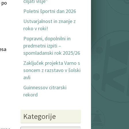
ciljati višje”
e po
Poletni športni dan 2026
Ustvarjalnost in znanje z
roko v roki!
Popravni, dopolnilni in
predmetni izpiti –
resa
spomladanski rok 2025/26
Zaključek projekta Varno s
soncem z razstavo v šolski
avli
Guinnessov citrarski
rekord
a
Kategorije