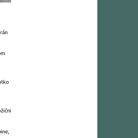
orán
yem
atko
žični
ine,