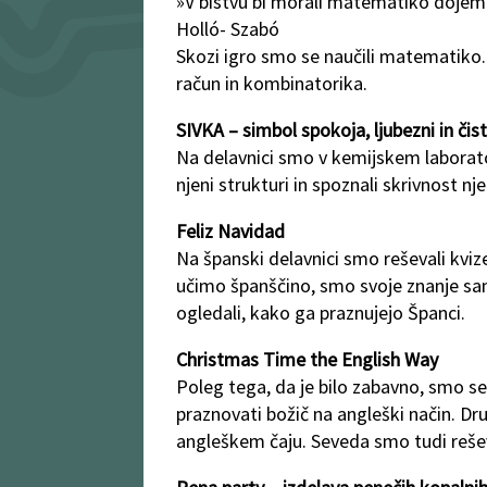
»V bistvu bi morali matematiko dojemati 
Holló- Szabó
Skozi igro smo se naučili matematiko. 
račun in kombinatorika.
SIVKA – simbol spokoja, ljubezni in čis
Na delavnici smo v kemijskem laborator
njeni strukturi in spoznali skrivnost n
Feliz Navidad
Na španski delavnici smo reševali kvize, 
učimo španščino, smo svoje znanje sam
ogledali, kako ga praznujejo Španci.
Christmas Time the English Way
Poleg tega, da je bilo zabavno, smo se
praznovati božič na angleški način. Dru
angleškem čaju. Seveda smo tudi rešev