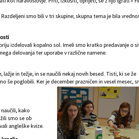
kot naravoslovje. Priti, izkusiti, oprijeti, se z njo igrati.« F
Razdeljeni smo bili v tri skupine; skupna tema je bila vredno
tosti
iju izdelovali kopalno sol. Imeli smo kratko predavanje o si
jenega delovanja ter uporabe v različne namene.
lažje in težje, in se naučili nekaj novih besed. Tisti, ki se že
o še poglobili. Ker je december prazničen in vesel mesec, s
 naučili, kako
žili smo se ob
ali angleške kvize.