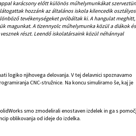
nappal karácsony előtt különös műhelymunkákat szerveztün
átogattak hozzánk az általános iskola kilencedik osztályos
különböző tevékenységeket próbáltak ki. A hangulat meghitt,
ztük magunkat. A tizennyolc műhelymunka közül a diákok és
 vesznek részt. Leendő iskolatársaink közül néhánnyal
znati logiko njihovega delovanja. V tej delavnici spoznavamo
rogramiranja CNC-stružnice. Na koncu simuliramo še, kaj je
lidWorks smo zmodelirali enostaven izdelek in ga s pomoč
incip oblikovanja od ideje do izdelka.