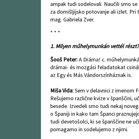
ampak tudi sodelovali. Naučili smo se b
za domišljijsko potovanje ali izlet. Pri
mag. Gabriela Zver.
* * *
1. Milyen műhelymunkán vettél részt? 
Šooš Peter:
A Dráma! c. műhelymunkán
drámai- és mozgási feladatokat csiná
az Egy és Más Vándorszínháznak is.
Miša Vida:
Sem v delavnici z imenom Fe
Rešujemo različne kvize v španščini, 
besede. Izvedeli smo tudi nekaj novega
o Španiji in kako tam Španci praznujej
tudi devetošolci, ki se španščine ne uči
pomagamo in sodelujemo z njimi.