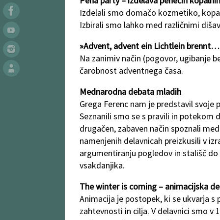
Pena party – izdelava penečih kopalnih
Izdelali smo domačo kozmetiko, kopal
Izbirali smo lahko med različnimi dišav
»Advent, advent ein Lichtlein brennt…
Na zanimiv način (pogovor, ugibanje be
čarobnost adventnega časa.
Mednarodna debata mladih
Grega Ferenc nam je predstavil svoje 
Seznanili smo se s pravili in potekom 
drugačen, zabaven način spoznali med
namenjenih delavnicah preizkusili v izr
argumentiranju pogledov in stališč d
vsakdanjika.
The winter is coming – animacijska de
Animacija je postopek, ki se ukvarja 
zahtevnosti in cilja. V delavnici smo v