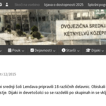
Skoči na vsebino
Izjava o dostopnosti 2025
Splošni pog
Pouk
Dejavnosti
Starši
Dijaki
ti 12/2015
 srednji šoli Lendava pripravili 18 različnih delavnic. Obiskali
je. Dijaki in devetošolci so se razdelili po skupinah in se vklj