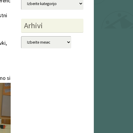
erenc
Kategorije
stni
Arhivi
Arhivi
vki,
mo si