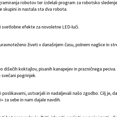
ramiranja robotov ter izdelali program za robotsko sledenj
e skupini in nastala sta dva robota.
 svetlobne efekte za novoletne LED-luči.
 uravnoteženo živeti v današnjem času, polnem naglice in st
o dišečih koktajlov, pisanih kanapejev in prazničnega peciva.
i svečani pogrinjek.
poslikavami, ustvarjali in nadaljevali našo zgodbo. Cilj je, d
i« za sebe in nam dajale navdih.