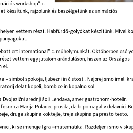
imációs workshop” c.
t készítünk, rajzolunk és beszélgetünk az animációs
űhelyen vettem részt. Habfürdő-golyókat készítünk. Mivel k
apanyagokat.
battiert international” c. műhelymunkát. Októberben esél
l részt vettem egy jutalomkiránduláson, hiszen az Országos
 el.
 – simbol spokoja, ljubezni in čistosti. Najprej smo imeli kr
ratorij delat kopeli, bombice in kopalno sol.
 Dvojezični srednji šoli Lendava, smer gastronom-hotelir.
fesorica Marija Polanec prosila, da bi pomagal v delavnici Bo
peje, druga skupina koktejle, treja skupina pa presto testo.
ici, ki se imenuje Igra =matematika. Razdeljeni smo v skup