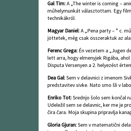
Gal Tim:
A „The winter is coming – an
műhelymunkát választottam. Egy filme
technikákról.
Magyar Daniel:
A „Pena party – ” c. m
jöttetek, még csak összeraktuk az al
Ferenc Grega:
Én vezetem a „Jugen de
lett arra, hogy elmenyjek Rigába, aho
Disputa Versenyen a 2. helyezést értem
Dea Gal:
Sem v delavnici z imenom Sivka
predstavitev sivke. Nato smo šli v labo
Enriko Tot:
Srednjo šolo sem končal na
Udeležil sem se delavnic, ker me je pro
čira čara. Moja skupina pripravlja kana
Gloria Gjuran:
Sem v matematični delavn