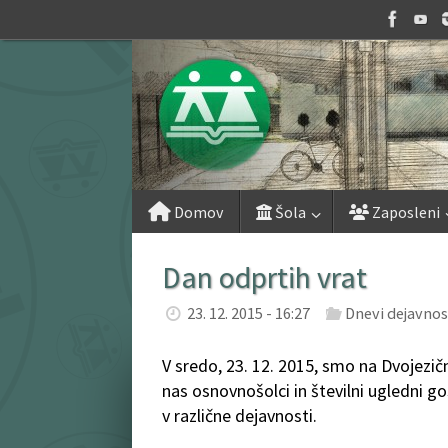
Skip
to
content
Skip
Domov
Šola
Zaposleni
to
content
Dan odprtih vrat
23. 12. 2015 - 16:27
Dnevi dejavnos
V sredo, 23. 12. 2015, smo na Dvojezični
nas osnovnošolci in številni ugledni gost
v različne dejavnosti.