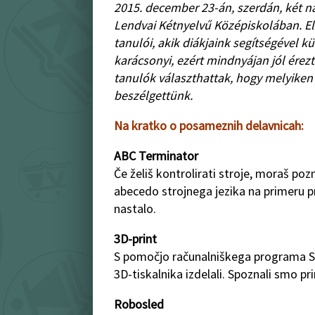
2015. december 23-án, szerdán, két 
Lendvai Kétnyelvű Középiskolában. Ell
tanulói, akik diákjaink segítségével 
karácsonyi, ezért mindnyájan jól ére
tanulók választhattak, hogy melyiken
beszélgettünk.
Na kratko o posameznih delavnicah:
ABC Terminator
Če želiš kontrolirati stroje, moraš po
abecedo strojnega jezika na primeru p
nastalo.
3D-print
S pomočjo računalniškega programa So
3D-tiskalnika izdelali. Spoznali smo pr
Robosled