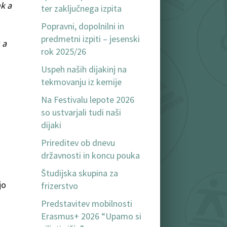
k a
ter zaključnega izpita
Popravni, dopolnilni in
predmetni izpiti – jesenski
 a
rok 2025/26
Uspeh naših dijakinj na
tekmovanju iz kemije
Na Festivalu lepote 2026
so ustvarjali tudi naši
dijaki
Prireditev ob dnevu
državnosti in koncu pouka
Študijska skupina za
jo
frizerstvo
Predstavitev mobilnosti
Erasmus+ 2026 “Upamo si