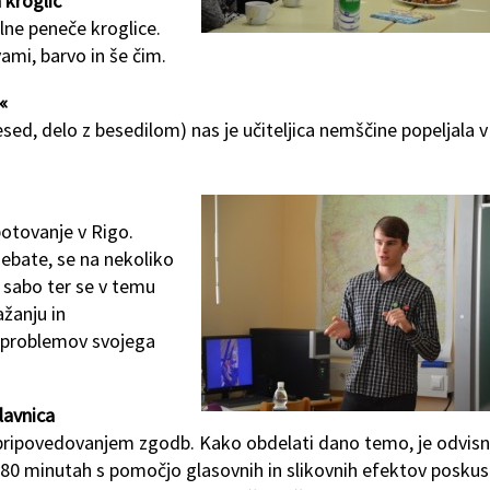
 kroglic
ne peneče kroglice.
ami, barvo in še čim.
«
sed, delo z besedilom) nas je učiteljica nemščine popeljala v
potovanje v Rigo.
debate, se na nekoliko
 sabo ter se v temu
ažanju in
o problemov svojega
lavnica
s pripovedovanjem zgodb. Kako obdelati dano temo, je odvis
 180 minutah s pomočjo glasovnih in slikovnih efektov poskusi