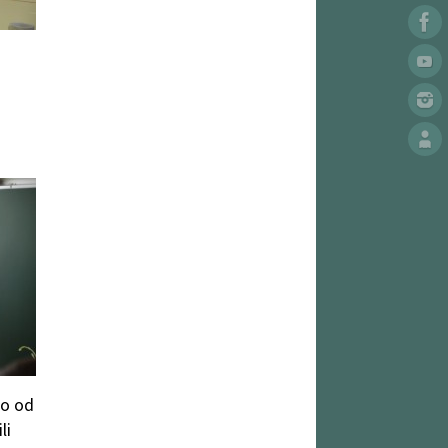
no od
li