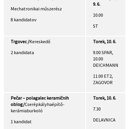
9. 6.
Mechatronikai műszerész
10.00
8 kandidatov
ST
Trgovec /
Kereskedő
Torek, 10. 6.
2 kandidata
9.00 SPAR,
10.00
DEICHMANN
11.00 ET2,
ZAGOVOR
Pečar – polagalec keramičnih
Torek, 10. 6.
oblog/
Cserépkályhaépítő-
7.30
kerámiaburkoló
DELAVNICA
1 kandidat