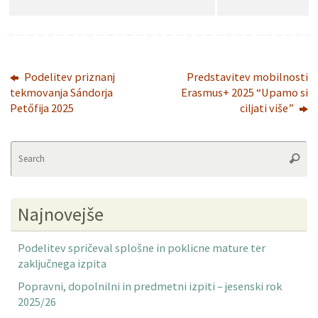
Podelitev priznanj
Predstavitev mobilnosti
tekmovanja Sándorja
Erasmus+ 2025 “Upamo si
Petőfija 2025
ciljati više”
Se
Searc
fo
Najnovejše
Podelitev spričeval splošne in poklicne mature ter
zaključnega izpita
Popravni, dopolnilni in predmetni izpiti – jesenski rok
2025/26