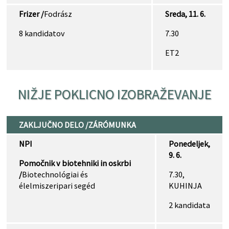
Frizer /
Fodrász
Sreda, 11. 6.
8 kandidatov
7.30
ET2
NIŽJE POKLICNO IZOBRAŽEVANJE
ZAKLJUČNO DELO /ZÁRÓMUNKA
NPI
Ponedeljek,
9. 6.
Pomočnik v biotehniki in oskrbi
/
Biotechnológiai és
7.30,
élelmiszeripari segéd
KUHINJA
2 kandidata