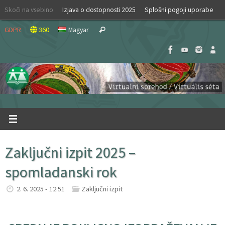
Skip
Skoči na vsebino
Izjava o dostopnosti 2025
Splošni pogoji uporabe
to
Search
content
GDPR
360
Magyar
Search
for:
Zaključni izpit 2025 –
spomladanski rok
2. 6. 2025 - 12:51
Zaključni izpit