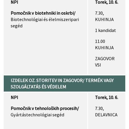
NPI
Torek, 10. 6.
Pomočnik v biotehniki in oskrbi/
7.30,
Biotechnológiai és élelmiszeripari
KUHINJA
segéd
1 kandidat
11.00
KUHINJA
ZAGOVOR
VSI
IZDELEK OZ. STORITEV IN ZAGOVOR/ TERMÉK VAGY
SZOLGÁLTATÁS ÉS VÉDELEM
NPI
Torek, 10. 6.
Pomočnik v tehnoloških procesih/
7.30,
Gyártástechnológiai segéd
DELAVNICA