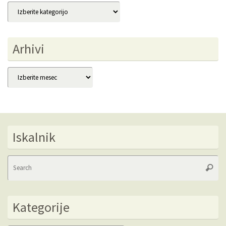
Kategorije
Arhivi
Arhivi
Iskalnik
Se
Searc
fo
Kategorije