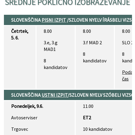
SREDNJE POKLICNO IZOBRAŽEVANJE
SLOVENŠČINA
PISNI IZPIT
/
SZLOVEN NYELV
ÍRÁSBELI VIZS
Četrtek,
8.00
8.00
8.00
5. 6.
3.e, 3.g
3.f MAD 2
SLO 2
MAD1
8
8
8
kandidatov
kandi
kandidatov
Podal
čas
SLOVENŠČINA
USTNI IZPIT
/
SZLOVEN NYELV
SZÓBELI VIZSG
Ponedeljek, 9.6.
11.00
Avtoserviser
ET2
Trgovec
10 kandidatov