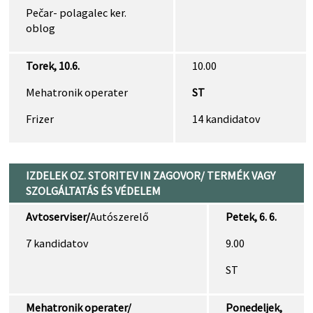
Pečar- polagalec ker.
oblog
Torek, 10.6.
10.00
Mehatronik operater
ST
Frizer
14 kandidatov
IZDELEK OZ. STORITEV IN ZAGOVOR/ TERMÉK VAGY
SZOLGÁLTATÁS ÉS VÉDELEM
Avtoserviser/
Autószerelő
Petek, 6. 6.
7 kandidatov
9.00
ST
Mehatronik operater/
Ponedeljek,