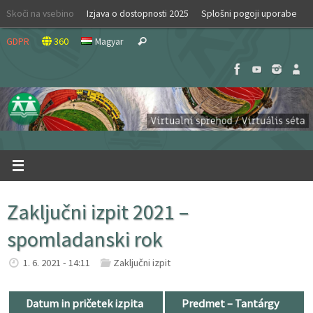
Skip
Skoči na vsebino
Izjava o dostopnosti 2025
Splošni pogoji uporabe
to
Search
content
GDPR
360
Magyar
Search
for:
Zaključni izpit 2021 –
spomladanski rok
1. 6. 2021 - 14:11
Zaključni izpit
Datum in pričetek izpita
Predmet – Tantárgy