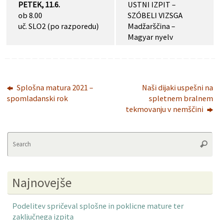
PETEK, 11.6.
USTNI IZPIT –
ob 8.00
SZÓBELI VIZSGA
uč. SLO2 (po razporedu)
Madžarščina –
Magyar nyelv
Splošna matura 2021 –
Naši dijaki uspešni na
spomladanski rok
spletnem bralnem
tekmovanju v nemščini
Se
Searc
fo
Najnovejše
Podelitev spričeval splošne in poklicne mature ter
zaključnega izpita