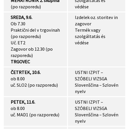
MEHATRONIK 2. skupina
szolgáltatás és
(po razporedu)
védése
SREDA, 9.6.
Izdelek oz. storitev in
Ob 7.30
zagovor
Praktični del v trgovinah
Termék vagy
(po razporedu)
szolgáltatás és
Uč. ET2
védése
Zagovor ob 12.30 (po
razporedu)
TRGOVEC
ČETRTEK, 10.6.
USTNI IZPIT –
ob 8.00
SZÓBELI VIZSGA
uč. SLO2 (po razporedu)
Slovenščina – Szlovén
nyelv
PETEK, 11.6.
USTNI IZPIT –
ob 8.00
SZÓBELI VIZSGA
uč. MAD1 (po razporedu)
Slovenščina – Szlovén
nyelv