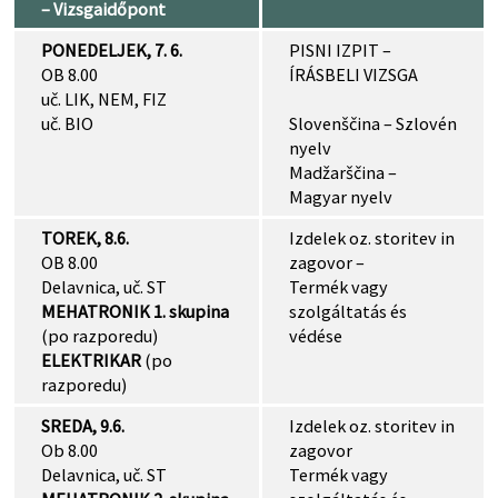
– Vizsgaidőpont
PONEDELJEK, 7. 6.
PISNI IZPIT –
OB 8.00
ÍRÁSBELI VIZSGA
uč. LIK, NEM, FIZ
uč. BIO
Slovenščina – Szlovén
nyelv
Madžarščina –
Magyar nyelv
TOREK, 8.6.
Izdelek oz. storitev in
OB 8.00
zagovor –
Delavnica, uč. ST
Termék vagy
MEHATRONIK 1. skupina
szolgáltatás és
(po razporedu)
védése
ELEKTRIKAR
(po
razporedu)
SREDA, 9.6.
Izdelek oz. storitev in
Ob 8.00
zagovor
Delavnica, uč. ST
Termék vagy