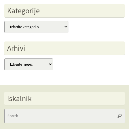
Kategorije
Kategorije
Arhivi
Arhivi
Iskalnik
Se
Searc
fo