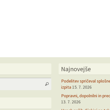
Najnovejše
Search
Podelitev spričeval splošn
Search
for:
izpita
15. 7. 2026
Popravni, dopolnilni in pre
13. 7. 2026