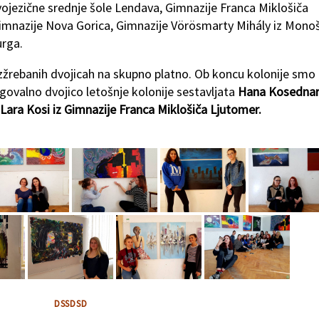
vojezične srednje šole Lendava, Gimnazije Franca Miklošiča
Gimnazije Nova Gorica, Gimnazije Vörösmarty Mihály iz Mono
urga.
izžrebanih dvojicah na skupno platno. Ob koncu kolonije smo
agovalno dvojico letošnje kolonije sestavljata
Hana Kosednar
ara Kosi iz Gimnazije Franca Miklošiča Ljutomer.
DSSDSD