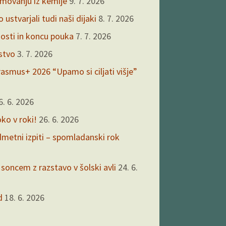
kmovanju iz kemije
9. 7. 2026
ustvarjali tudi naši dijaki
8. 7. 2026
nosti in koncu pouka
7. 7. 2026
rstvo
3. 7. 2026
asmus+ 2026 “Upamo si ciljati višje”
6. 6. 2026
oko v roki!
26. 6. 2026
edmetni izpiti – spomladanski rok
 soncem z razstavo v šolski avli
24. 6.
d
18. 6. 2026