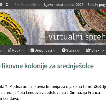
Skoči na vsebino
Izjava o dostopnosti 2025
Splošni pog
Pouk
Dejavnosti
Starši
Dijaki
ikovne kolonije za srednješolce
učila 2. Mednarodna likovna kolonija za dijake na temo
»Sožitj
zična srednja šola Lendava v sodelovanju z Gimnazijo Franca
em Lendava.