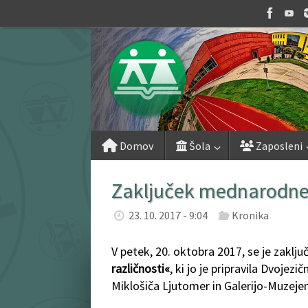
Skip
to
content
Skip
Domov
Šola
Zaposleni
to
content
Zaključek mednarodne l
23. 10. 2017 - 9:04
Kronika
V petek, 20. oktobra 2017, se je zaklj
različnosti«
, ki jo je pripravila Dvoje
Miklošiča Ljutomer in Galerijo-Muzej