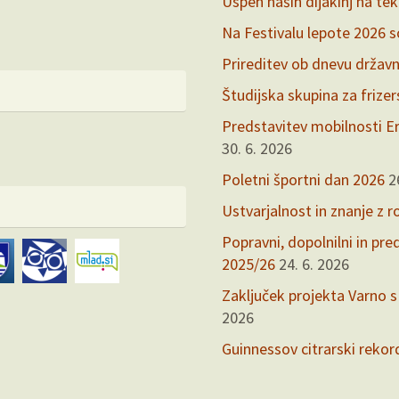
Uspeh naših dijakinj na te
Na Festivalu lepote 2026 so 
Prireditev ob dnevu držav
Študijska skupina za frize
Predstavitev mobilnosti Er
30. 6. 2026
Poletni športni dan 2026
2
Ustvarjalnost in znanje z r
Popravni, dopolnilni in pr
2025/26
24. 6. 2026
Zaključek projekta Varno s
2026
Guinnessov citrarski rekor