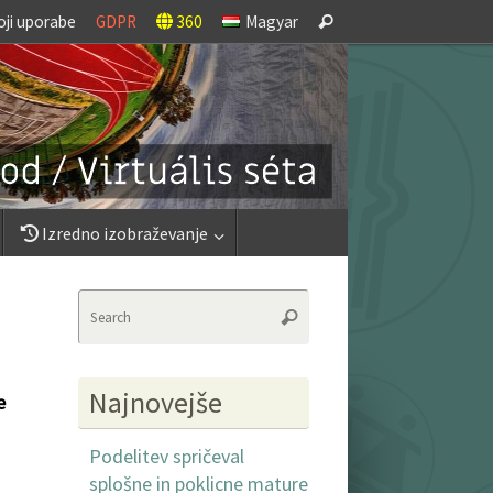
Search
oji uporabe
GDPR
360
Magyar
Search
for:
Izredno izobraževanje
Search
Search
for:
Najnovejše
e
Podelitev spričeval
splošne in poklicne mature