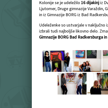
Kolonije se je udeležilo
16 dijakinj
iz D
Ljutomer, Druge gimnazije Varaždin, 
in iz Gimnazije BORG iz Bad Radkersb
Udeleženke so ustvarjale v naključno 
izbrali tudi najboljše likovno delo. Zm
Gimnazije BORG Bad Radkersburga in L