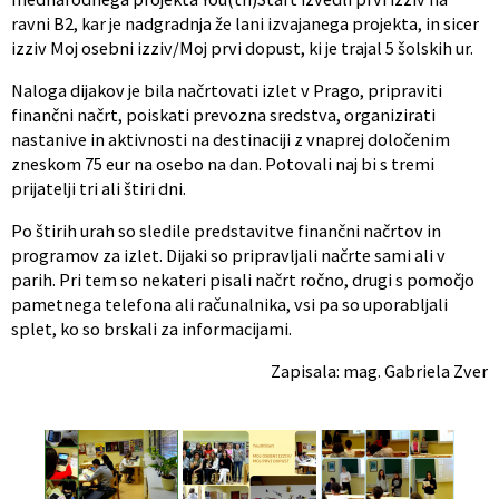
ravni B2, kar je nadgradnja že lani izvajanega projekta, in sicer
izziv Moj osebni izziv/Moj prvi dopust, ki je trajal 5 šolskih ur.
Naloga dijakov je bila načrtovati izlet v Prago, pripraviti
finančni načrt, poiskati prevozna sredstva, organizirati
nastanive in aktivnosti na destinaciji z vnaprej določenim
zneskom 75 eur na osebo na dan. Potovali naj bi s tremi
prijatelji tri ali štiri dni.
Po štirih urah so sledile predstavitve finančni načrtov in
programov za izlet. Dijaki so pripravljali načrte sami ali v
parih. Pri tem so nekateri pisali načrt ročno, drugi s pomočjo
pametnega telefona ali računalnika, vsi pa so uporabljali
splet, ko so brskali za informacijami.
Zapisala: mag. Gabriela Zver