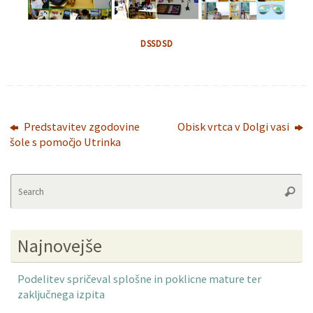
DSSDSD
Predstavitev zgodovine
Obisk vrtca v Dolgi vasi
šole s pomočjo Utrinka
Se
Searc
fo
Najnovejše
Podelitev spričeval splošne in poklicne mature ter
zaključnega izpita