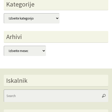
Kategorije
Kategorije
Arhivi
Arhivi
Iskalnik
Se
Searc
fo