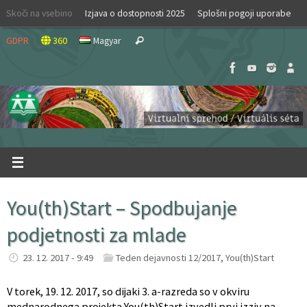
Skip
Skoči na vsebino
Izjava o dostopnosti 2025
Splošni pogoji uporabe
to
Search
content
GDPR
360
Magyar
Search
for:
You(th)Start – Spodbujanje
podjetnosti za mlade
23. 12. 2017 - 9:49
Teden dejavnosti 12/2017
,
You(th)Start
V torek, 19. 12. 2017, so dijaki 3. a-razreda so v okviru
mednarodnega projekta You(th)Start izvedli prvi izziv na