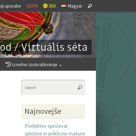
Search
oji uporabe
GDPR
360
Magyar
Search
for:
Izredno izobraževanje
Search
Search
for:
Najnovejše
Podelitev spričeval
splošne in poklicne mature