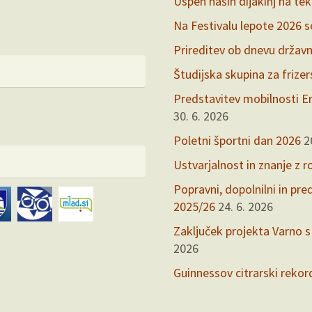
Uspeh naših dijakinj na te
Na Festivalu lepote 2026 so 
Prireditev ob dnevu držav
Študijska skupina za frize
Predstavitev mobilnosti Er
30. 6. 2026
Poletni športni dan 2026
2
Ustvarjalnost in znanje z r
Popravni, dopolnilni in pr
2025/26
24. 6. 2026
Zaključek projekta Varno s
2026
Guinnessov citrarski rekor