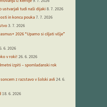
kmovanju iz kemije
9. 7. 2026
ustvarjali tudi naši dijaki
8. 7. 2026
nosti in koncu pouka
7. 7. 2026
rstvo
3. 7. 2026
asmus+ 2026 “Upamo si ciljati višje”
6. 6. 2026
oko v roki!
26. 6. 2026
edmetni izpiti – spomladanski rok
 soncem z razstavo v šolski avli
24. 6.
d
18. 6. 2026