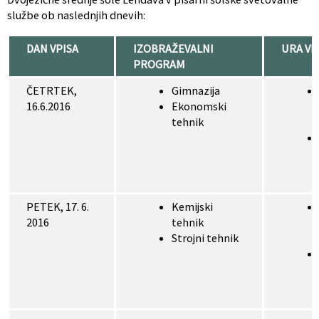
službe ob naslednjih dnevih:
DAN VPISA
IZOBRAŽEVALNI
URA VP
PROGRAM
ČETRTEK,
Gimnazija
16.6.2016
Ekonomski
tehnik
PETEK, 17. 6.
Kemijski
2016
tehnik
Strojni tehnik