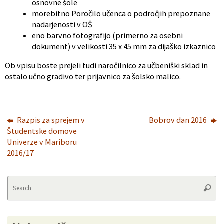
osnovne šole
morebitno Poročilo učenca o področjih prepoznane
nadarjenosti v OŠ
eno barvno fotografijo (primerno za osebni
dokument) v velikosti 35 x 45 mm za dijaško izkaznico
Ob vpisu boste prejeli tudi naročilnico za učbeniški sklad in
ostalo učno gradivo ter prijavnico za šolsko malico.
Razpis za sprejem v
Bobrov dan 2016
Študentske domove
Univerze v Mariboru
2016/17
Se
Searc
fo