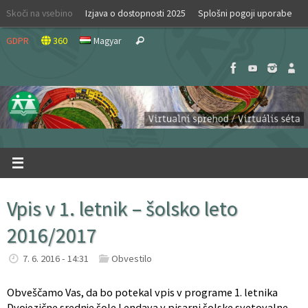
Skip
Skoči na vsebino
Izjava o dostopnosti 2025
Splošni pogoji uporabe
to
Search
content
GDPR
360
Magyar
Search
for:
Vpis v 1. letnik – šolsko leto
2016/2017
7. 6. 2016 - 14:31
Obvestilo
Obveščamo Vas, da bo potekal vpis v programe 1. letnika
Dvojezične srednje šole Lendava v pisarni šolske svetovalne