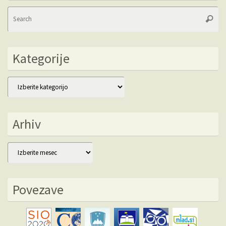
Se
Searc
fo
Kategorije
Kategorije
Arhiv
Arhiv
Povezave