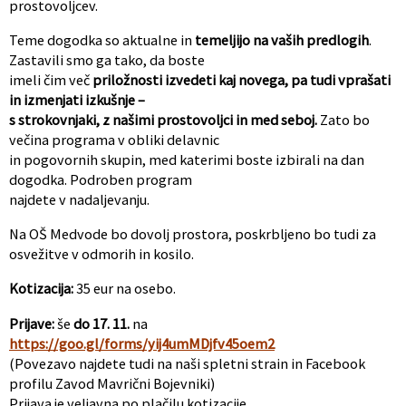
prostovoljcev.
Teme dogodka so aktualne in
temeljijo na vaših predlogih
.
Zastavili smo ga tako, da boste
imeli čim več
priložnosti izvedeti kaj novega, pa tudi vprašati
in izmenjati izkušnje –
s strokovnjaki, z našimi prostovoljci in med seboj.
Zato bo
večina programa v obliki delavnic
in pogovornih skupin, med katerimi boste izbirali na dan
dogodka. Podroben program
najdete v nadaljevanju.
Na OŠ Medvode bo dovolj prostora, poskrbljeno bo tudi za
osvežitve v odmorih in kosilo.
Kotizacija:
35 eur na osebo.
Prijave:
še
do 17. 11.
na
https://goo.gl/forms/yij4umMDjfv45oem2
(Povezavo najdete tudi na naši spletni strain in Facebook
profilu Zavod Mavrični Bojevniki)
Prijava je veljavna po plačilu kotizacije.