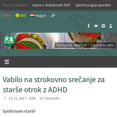
Skip
Skoči na vsebino
Izjava o dostopnosti 2025
Splošni pogoji uporabe
to
Search
content
GDPR
360
Magyar
Search
for:
Vabilo na strokovno srečanje za
starše otrok z ADHD
15. 11. 2017 - 8:58
Obvestilo
Spoštovani starši!