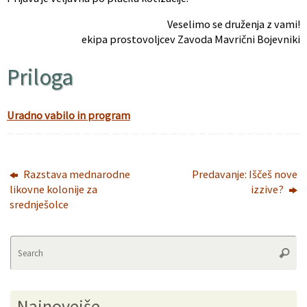
Veselimo se druženja z vami!
ekipa prostovoljcev Zavoda Mavrični Bojevniki
Priloga
Uradno vabilo in program
Razstava mednarodne
Predavanje: Iščeš nove
likovne kolonije za
izzive?
srednješolce
Se
Searc
fo
Najnovejše