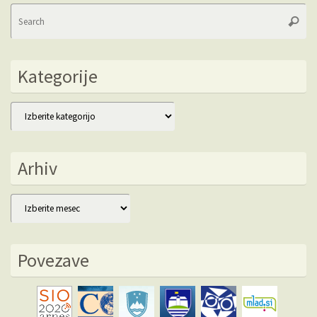
Se
Searc
fo
Kategorije
Kategorije
Arhiv
Arhiv
Povezave