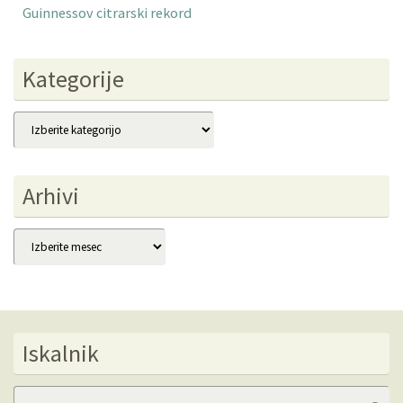
Guinnessov citrarski rekord
Kategorije
Kategorije
Arhivi
Arhivi
Iskalnik
Se