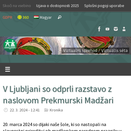
Skip
Skoči na vsebino
Izjava o dostopnosti 2025
Splošni pogoji uporabe
to
Search
content
GDPR
360
Magyar
Search
for:
V Ljubljani so odprli razstavo z
naslovom Prekmurski Madžari
22. 3. 2024 - 12:41
Kronika
20. marca 2024 so dijaki naše šole, ki so nastopali na
slavnostni prireditvi ob madžarskem narodnem prazniku v