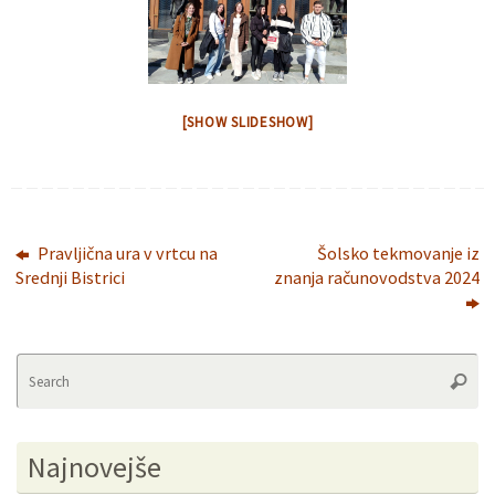
[SHOW SLIDESHOW]
Pravljična ura v vrtcu na
Šolsko tekmovanje iz
Srednji Bistrici
znanja računovodstva 2024
Se
Searc
fo
Najnovejše