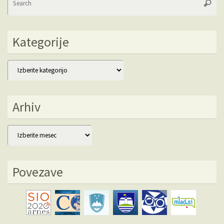
Searc
fo
Kategorije
Kategorije
Arhiv
Arhiv
Povezave