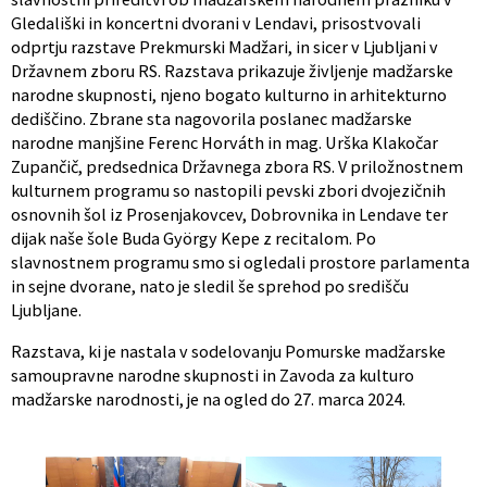
Gledališki in koncertni dvorani v Lendavi, prisostvovali
odprtju razstave Prekmurski Madžari, in sicer v Ljubljani v
Državnem zboru RS. Razstava prikazuje življenje madžarske
narodne skupnosti, njeno bogato kulturno in arhitekturno
dediščino. Zbrane sta nagovorila poslanec madžarske
narodne manjšine Ferenc Horváth in mag. Urška Klakočar
Zupančič, predsednica Državnega zbora RS. V priložnostnem
kulturnem programu so nastopili pevski zbori dvojezičnih
osnovnih šol iz Prosenjakovcev, Dobrovnika in Lendave ter
dijak naše šole Buda György Kepe z recitalom. Po
slavnostnem programu smo si ogledali prostore parlamenta
in sejne dvorane, nato je sledil še sprehod po središču
Ljubljane.
Razstava, ki je nastala v sodelovanju Pomurske madžarske
samoupravne narodne skupnosti in Zavoda za kulturo
madžarske narodnosti, je na ogled do 27. marca 2024.