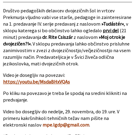
Društvo pedagoških delavcev dvojezičnih šol in vrtcev
Prekmurja vljudno vabi vse starše, pedagoge in zainteresirane
na 1. predavanje IV. serije predavanj z naslovom
»Tudástér«
, v
sklopu katerega si bo občinstvo lahko ogledalo
prvi del
(21
minut) predavanja
dr. Rite Csiszár
z naslovom
»M
oj otrok je
dvojezičen?!
«.
V sklopu predavanja lahko občinstvo prisluhne
zanimivostim v zvezi z dvojezičnostjo/večjezičnostjo na vsem
razumljiv način. Predavateljica je v Švici živeča odlična
jezikoslovka, mati dvojezičnih otrok.
Video je dosegljiv na povezavi:
https://youtu.be/MsdaBHxVQAs
Po kliku na povezavo je treba še spodaj na sredini klikniti na
predvajanje.
Video bo dosegljiv do nedelje, 29. novembra, do 19. ure. V
primeru kakršnihkoli tehničnih težav nam pišite na
elektronski naslov
mpe.lgdp@gmail.com
.