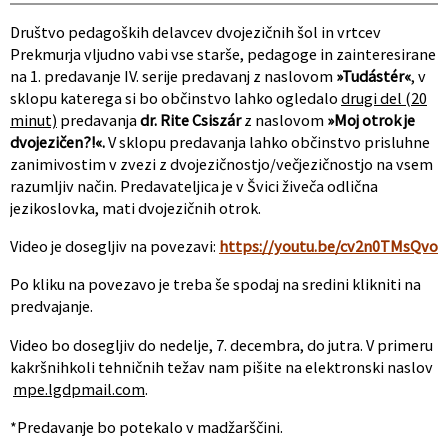
Društvo pedagoških delavcev dvojezičnih šol in vrtcev
Prekmurja vljudno vabi vse starše, pedagoge in zainteresirane
na 1. predavanje IV. serije predavanj z naslovom
»Tudástér«
, v
sklopu katerega si bo občinstvo lahko ogledalo
drugi del (20
minut)
predavanja
dr. Rite Csiszár
z naslovom
»M
oj otrok je
dvojezičen?!
«.
V sklopu predavanja lahko občinstvo prisluhne
zanimivostim v zvezi z dvojezičnostjo/večjezičnostjo na vsem
razumljiv način. Predavateljica je v Švici živeča odlična
jezikoslovka, mati dvojezičnih otrok.
Video je dosegljiv na povezavi:
https://youtu.be/cv2n0TMsQvo
Po kliku na povezavo je treba še spodaj na sredini klikniti na
predvajanje.
Video bo dosegljiv do nedelje, 7. decembra, do jutra. V primeru
kakršnihkoli tehničnih težav nam pišite na elektronski naslov
mpe.lgdpmail.com
.
*Predavanje bo potekalo v madžarščini.