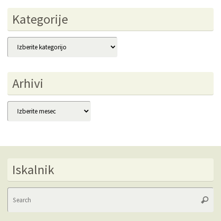
Kategorije
Kategorije
Arhivi
Arhivi
Iskalnik
Se
Searc
fo