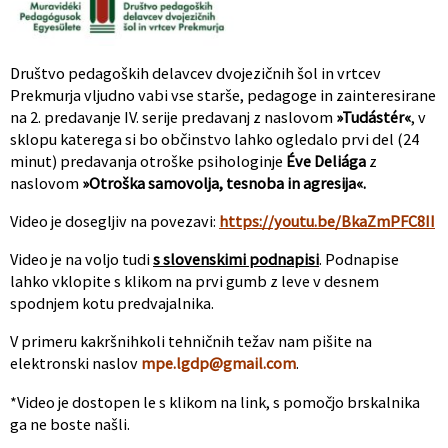
Društvo pedagoških delavcev dvojezičnih šol in vrtcev
Prekmurja vljudno vabi vse starše, pedagoge in zainteresirane
na 2. predavanje IV. serije predavanj z naslovom
»Tudástér«
, v
sklopu katerega si bo občinstvo lahko ogledalo prvi del (24
minut) predavanja otroške psihologinje
Éve Deliága
z
naslovom
»Otroška samovolja, tesnoba in agresija«.
Video je dosegljiv na povezavi:
https://youtu.be/BkaZmPFC8II
Video je na voljo tudi
s slovenskimi podnapisi
. Podnapise
lahko vklopite s klikom na prvi gumb z leve v desnem
spodnjem kotu predvajalnika.
V primeru kakršnihkoli tehničnih težav nam pišite na
elektronski naslov
mpe.lgdp@gmail.com
.
*Video je dostopen le s klikom na link, s pomočjo brskalnika
ga ne boste našli.