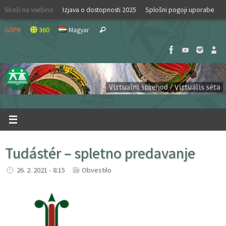
Skip
Skoči na vsebino
Izjava o dostopnosti 2025
Splošni pogoji uporabe
to
Search
content
GDPR
360
Magyar
Search
for:
Tudástér – spletno predavanje
26. 2. 2021 - 8:15
Obvestilo