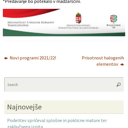
*Predavanje bo potekalo v madžarščini.
Novi programi 2021/22!
Prisotnost halogenih
elementov
Se
Searc
fo
Najnovejše
Podelitev spričeval splošne in poklicne mature ter
zaključnega izpita