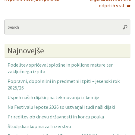
odprtih vrat
Se
Searc
fo
Najnovejše
Podelitev spričeval splošne in poklicne mature ter
zaključnega izpita
Popravni, dopolnilni in predmetni izpiti – jesenski rok
2025/26
Uspeh naših dijakinj na tekmovanju iz kemije
Na Festivalu lepote 2026 so ustvarjali tudi naši dijaki
Prireditev ob dnevu državnosti in koncu pouka
Študijska skupina za frizerstvo