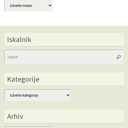
Arhivi
Iskalnik
Se
Searc
fo
Kategorije
Kategorije
Arhiv