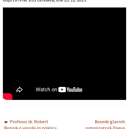
Profesor dr. Robert
Besede glavnih
Repnik o vesolju in poklicu
organizatork Dneva