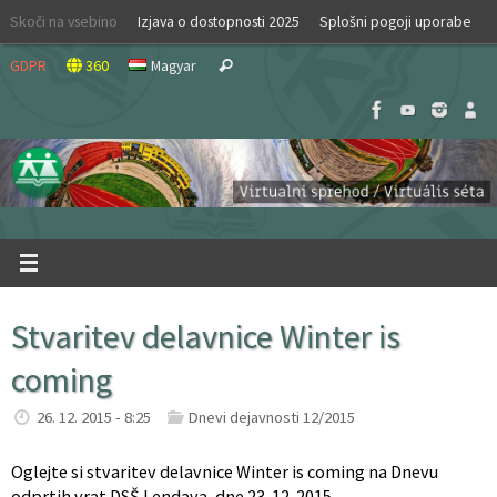
Skip
Skoči na vsebino
Izjava o dostopnosti 2025
Splošni pogoji uporabe
to
Search
content
GDPR
360
Magyar
Search
for:
Stvaritev delavnice Winter is
coming
26. 12. 2015 - 8:25
Dnevi dejavnosti 12/2015
Oglejte si stvaritev delavnice Winter is coming na Dnevu
odprtih vrat DSŠ Lendava, dne 23. 12. 2015.