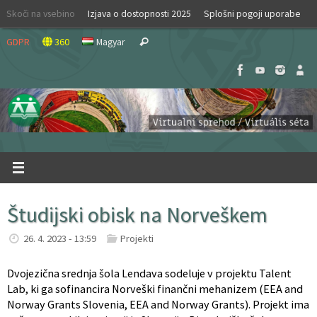
Skip
Skoči na vsebino
Izjava o dostopnosti 2025
Splošni pogoji uporabe
to
Search
content
GDPR
360
Magyar
Search
for:
Študijski obisk na Norveškem
26. 4. 2023 - 13:59
Projekti
Dvojezična srednja šola Lendava sodeluje v projektu Talent
Lab, ki ga sofinancira Norveški finančni mehanizem (EEA and
Norway Grants Slovenia, EEA and Norway Grants). Projekt ima