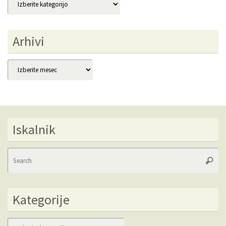
Arhivi
Arhivi
Iskalnik
Se
Searc
fo
Kategorije
Kategorije