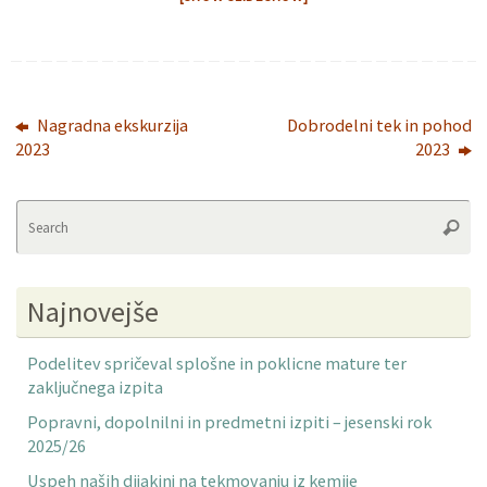
Nagradna ekskurzija
Dobrodelni tek in pohod
2023
2023
Se
Searc
fo
Najnovejše
Podelitev spričeval splošne in poklicne mature ter
zaključnega izpita
Popravni, dopolnilni in predmetni izpiti – jesenski rok
2025/26
Uspeh naših dijakinj na tekmovanju iz kemije