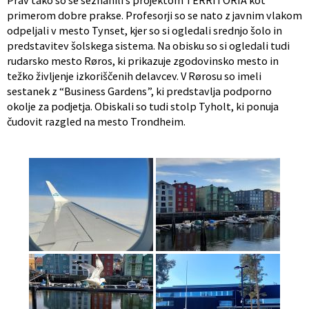
Prav tako so se seznanili s projektom TERRITORIA kot
primerom dobre prakse. Profesorji so se nato z javnim vlakom
odpeljali v mesto Tynset, kjer so si ogledali srednjo šolo in
predstavitev šolskega sistema. Na obisku so si ogledali tudi
rudarsko mesto Røros, ki prikazuje zgodovinsko mesto in
težko življenje izkoriščenih delavcev. V Rørosu so imeli
sestanek z “Business Gardens”, ki predstavlja podporno
okolje za podjetja. Obiskali so tudi stolp Tyholt, ki ponuja
čudovit razgled na mesto Trondheim.