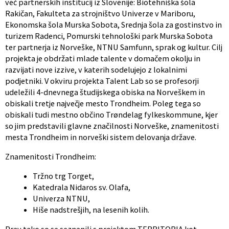
več partnerskih institucij iz Slovenije: Biotehniška šola
Rakičan, Fakulteta za strojništvo Univerze v Mariboru,
Ekonomska šola Murska Sobota, Srednja šola za gostinstvo in
turizem Radenci, Pomurski tehnološki park Murska Sobota
ter partnerja iz Norveške, NTNU Samfunn, sprak og kultur. Cilj
projekta je obdržati mlade talente v domačem okolju in
razvijati nove izzive, v katerih sodelujejo z lokalnimi
podjetniki. V okviru projekta Talent Lab so se profesorji
udeležili 4-dnevnega študijskega obiska na Norveškem in
obiskali tretje največje mesto Trondheim. Poleg tega so
obiskali tudi mestno občino Trøndelag fylkeskommune, kjer
so jim predstavili glavne značilnosti Norveške, znamenitosti
mesta Trondheim in norveški sistem delovanja države.
Znamenitosti Trondheim:
Tržno trg Torget,
Katedrala Nidaros sv. Olafa,
Univerza NTNU,
Hiše nadstrešjih, na lesenih kolih.