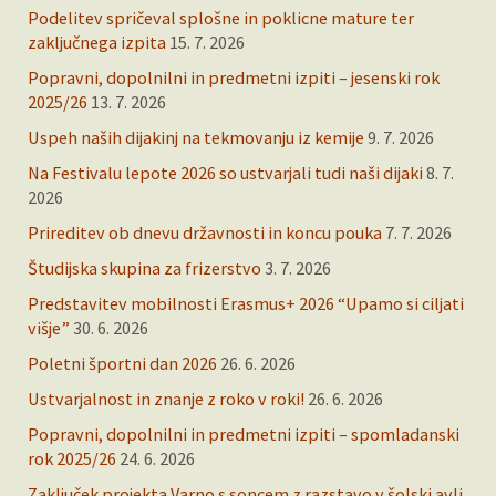
Podelitev spričeval splošne in poklicne mature ter
zaključnega izpita
15. 7. 2026
Popravni, dopolnilni in predmetni izpiti – jesenski rok
2025/26
13. 7. 2026
Uspeh naših dijakinj na tekmovanju iz kemije
9. 7. 2026
Na Festivalu lepote 2026 so ustvarjali tudi naši dijaki
8. 7.
2026
Prireditev ob dnevu državnosti in koncu pouka
7. 7. 2026
Študijska skupina za frizerstvo
3. 7. 2026
Predstavitev mobilnosti Erasmus+ 2026 “Upamo si ciljati
višje”
30. 6. 2026
Poletni športni dan 2026
26. 6. 2026
Ustvarjalnost in znanje z roko v roki!
26. 6. 2026
Popravni, dopolnilni in predmetni izpiti – spomladanski
rok 2025/26
24. 6. 2026
Zaključek projekta Varno s soncem z razstavo v šolski avli