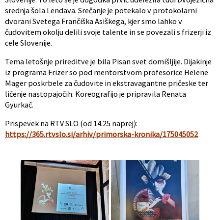
srednja šola Lendava. Srečanje je potekalo v protokolarni
dvorani Svetega Frančiška Asiškega, kjer smo lahko v
čudovitem okolju delili svoje talente in se povezali s frizerji iz
cele Slovenije.
Tema letošnje prireditve je bila Pisan svet domišljije. Dijakinje
iz programa Frizer so pod mentorstvom profesorice Helene
Mager poskrbele za čudovite in ekstravagantne pričeske ter
ličenje nastopajočih. Koreografijo je pripravila Renata
Gyurkač.
Prispevek na RTV SLO (od 14.25 naprej):
https://365.rtvslo.si/arhiv/primorska-kronika/175045052