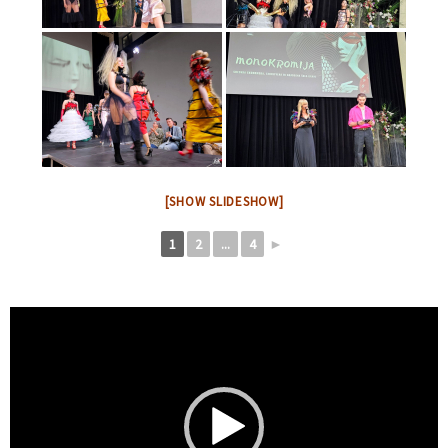
[SHOW SLIDESHOW]
1
2
...
4
►
Video
Player