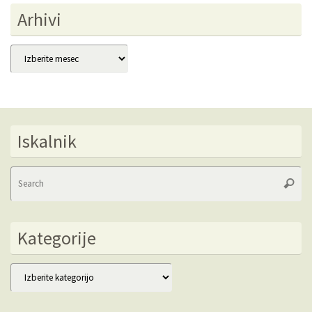
Arhivi
Arhivi
Iskalnik
Se
Searc
fo
Kategorije
Kategorije