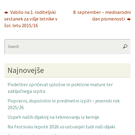
Vabilo na 1. roditeljski
8. september – mednarodni
sestanek za višje letnike v
dan pismenosti
šol. letu 2015/16
Se
Searc
fo
Najnovejše
Podelitev spričeval splošne in poklicne mature ter
zaključnega izpita
Popravni, dopolnilni in predmetni izpiti – jesenski rok
2025/26
Uspeh naših dijakinj na tekmovanju iz kemije
Na Festivalu lepote 2026 so ustvarjali tudi naši dijaki