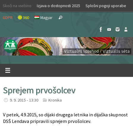
Skip
Skoči na vsebino
Izjava o dostopnosti 2025
Splošni pogoji uporabe
to
Search
content
GDPR
360
Magyar
Search
for:
Sprejem prvošolcev
9. 9. 2015 - 13:30
Kronika
V petek, 4.9.2015, so dijaki drugega letnika in dijaška skupnost
DSŠ Lendava pripravili sprejem prvošolcev.