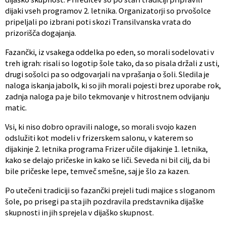
dijaki vseh programov 2. letnika. Organizatorji so prvošolce
pripeljali po izbrani poti skozi Transilvanska vrata do
prizorišča dogajanja.
Fazančki, iz vsakega oddelka po eden, so morali sodelovati v
treh igrah: risali so logotip šole tako, da so pisala držali z usti,
drugi sošolci pa so odgovarjali na vprašanja o šoli. Sledila je
naloga iskanja jabolk, ki so jih morali pojesti brez uporabe rok,
zadnja naloga pa je bilo tekmovanje v hitrostnem odvijanju
matic.
Vsi, ki niso dobro opravili naloge, so morali svojo kazen
odslužiti kot modeli v frizerskem salonu, v katerem so
dijakinje 2. letnika programa Frizer učile dijakinje 1. letnika,
kako se delajo pričeske in kako se liči. Seveda ni bil cilj, da bi
bile pričeske lepe, temveč smešne, saj je šlo za kazen.
Po utečeni tradiciji so fazančki prejeli tudi majice s sloganom
šole, po prisegi pa sta jih pozdravila predstavnika dijaške
skupnosti in jih sprejela v dijaško skupnost.