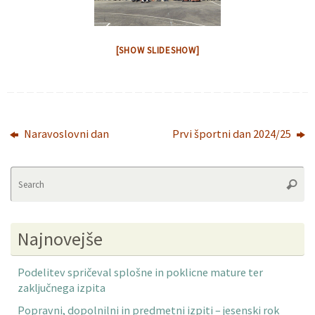
[SHOW SLIDESHOW]
Naravoslovni dan
Prvi športni dan 2024/25
Se
Searc
fo
Najnovejše
Podelitev spričeval splošne in poklicne mature ter
zaključnega izpita
Popravni, dopolnilni in predmetni izpiti – jesenski rok