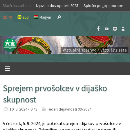
Skip
Skoči na vsebino
Izjava o dostopnosti 2025
Splošni pogoji uporabe
to
Search
content
GDPR
360
Magyar
Search
for:
Sprejem prvošolcev v dijaško
skupnost
10. 9. 2024 - 9:43
Teden dejavnosti 09/2024
V četrtek, 5. 9. 2024, je potekal sprejem dijakov prvošolcev v
dijaško skupnost. Prireditev so po stari tradiciji pripravili