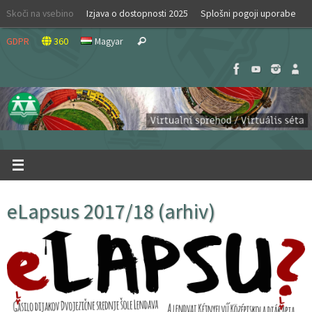
Skip
Skoči na vsebino
Izjava o dostopnosti 2025
Splošni pogoji uporabe
to
Search
content
GDPR
360
Magyar
Search
for:
eLapsus 2017/18 (arhiv)