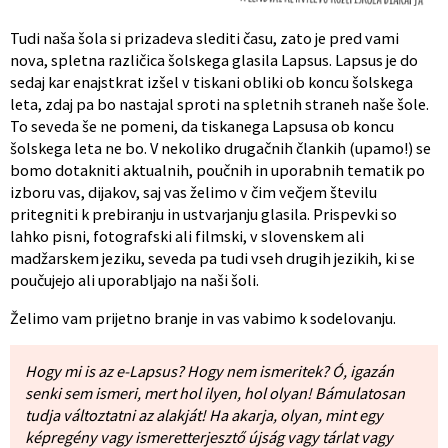
Tudi naša šola si prizadeva slediti času, zato je pred vami
nova, spletna različica šolskega glasila Lapsus. Lapsus je do
sedaj kar enajstkrat izšel v tiskani obliki ob koncu šolskega
leta, zdaj pa bo nastajal sproti na spletnih straneh naše šole.
To seveda še ne pomeni, da tiskanega Lapsusa ob koncu
šolskega leta ne bo. V nekoliko drugačnih člankih (upamo!) se
bomo dotakniti aktualnih, poučnih in uporabnih tematik po
izboru vas, dijakov, saj vas želimo v čim večjem številu
pritegniti k prebiranju in ustvarjanju glasila. Prispevki so
lahko pisni, fotografski ali filmski, v slovenskem ali
madžarskem jeziku, seveda pa tudi vseh drugih jezikih, ki se
poučujejo ali uporabljajo na naši šoli.
Želimo vam prijetno branje in vas vabimo k sodelovanju.
Hogy mi is az e-Lapsus? Hogy nem ismeritek? Ó, igazán
senki sem ismeri, mert hol ilyen, hol olyan! Bámulatosan
tudja változtatni az alakját! Ha akarja, olyan, mint egy
képregény vagy ismeretterjesztő újság vagy tárlat vagy