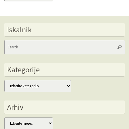
Iskalnik
Se
Searc
fo
Kategorije
Kategorije
Arhiv
Arhiv