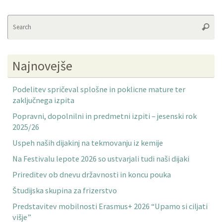
Se
Searc
fo
Najnovejše
Podelitev spričeval splošne in poklicne mature ter
zaključnega izpita
Popravni, dopolnilni in predmetni izpiti – jesenski rok
2025/26
Uspeh naših dijakinj na tekmovanju iz kemije
Na Festivalu lepote 2026 so ustvarjali tudi naši dijaki
Prireditev ob dnevu državnosti in koncu pouka
Študijska skupina za frizerstvo
Predstavitev mobilnosti Erasmus+ 2026 “Upamo si ciljati
višje”