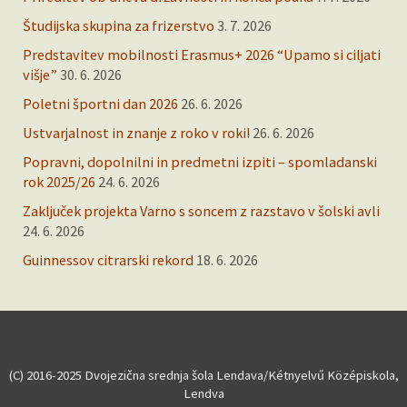
Študijska skupina za frizerstvo
3. 7. 2026
Predstavitev mobilnosti Erasmus+ 2026 “Upamo si ciljati
višje”
30. 6. 2026
Poletni športni dan 2026
26. 6. 2026
Ustvarjalnost in znanje z roko v roki!
26. 6. 2026
Popravni, dopolnilni in predmetni izpiti – spomladanski
rok 2025/26
24. 6. 2026
Zaključek projekta Varno s soncem z razstavo v šolski avli
24. 6. 2026
Guinnessov citrarski rekord
18. 6. 2026
(C) 2016-2025 Dvojezična srednja šola Lendava/Kétnyelvű Középiskola,
Lendva