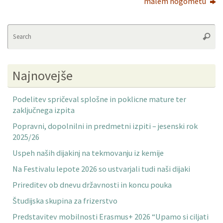
malem nogometu
Se
Searc
fo
Najnovejše
Podelitev spričeval splošne in poklicne mature ter
zaključnega izpita
Popravni, dopolnilni in predmetni izpiti – jesenski rok
2025/26
Uspeh naših dijakinj na tekmovanju iz kemije
Na Festivalu lepote 2026 so ustvarjali tudi naši dijaki
Prireditev ob dnevu državnosti in koncu pouka
Študijska skupina za frizerstvo
Predstavitev mobilnosti Erasmus+ 2026 “Upamo si ciljati