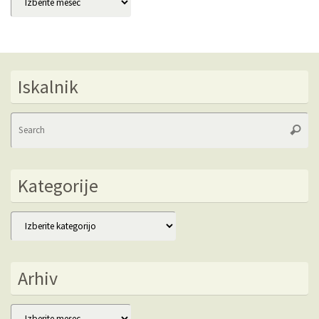
Iskalnik
Se
Searc
fo
Kategorije
Kategorije
Arhiv
Arhiv