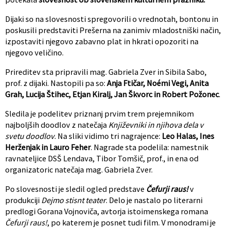
Dijaki so na slovesnosti spregovorili o vrednotah, bontonu in
poskusili predstaviti Prešerna na zanimiv mladostniški način,
izpostaviti njegovo zabavno plat in hkrati opozoriti na
njegovo veličino.
Prireditev sta pripravili mag. Gabriela Zver in Sibila Sabo,
prof. z dijaki. Nastopili pa so:
Anja Ftičar, Noémi Vegi, Anita
Grah, Lucija Štihec, Etjan Kiralj, Jan Škvorc in Robert Požonec
.
Sledila je podelitev priznanj prvim trem prejemnikom
najboljših doodlov z natečaja
Književniki in njihova dela v
svetu doodlov
. Na sliki vidimo tri nagrajence:
Leo Halas, Ines
Herženjak in Lauro Feher
. Nagrade sta podelila: namestnik
ravnateljice DSŠ Lendava, Tibor Tomšič, prof., in ena od
organizatoric natečaja mag. Gabriela Zver.
Po slovesnosti je sledil ogled predstave
Čefurji raus!
v
produkciji
Dejmo stisnt teater
. Delo je nastalo po literarni
predlogi Gorana Vojnoviča, avtorja istoimenskega romana
Čefurji raus!
, po katerem je posnet tudi film. V monodrami je