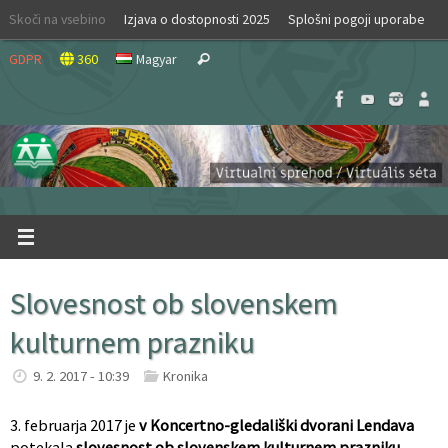
Skip
Skoči na vsebino
Izjava o dostopnosti 2025
Splošni pogoji uporabe
to
Search
content
GDPR
360
Magyar
Search
for:
Slovesnost ob slovenskem
kulturnem prazniku
9. 2. 2017 - 10:39
Kronika
3. februarja 2017 je
v Koncertno-gledališki dvorani Lendava
potekala
slovesnost ob slovenskem kulturnem prazniku.