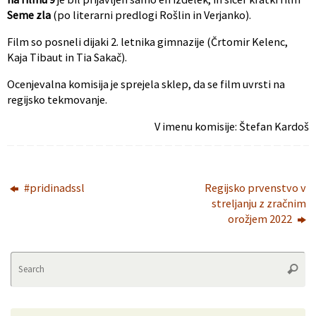
Seme zla
(po literarni predlogi Rošlin in Verjanko).
Film so posneli dijaki 2. letnika gimnazije (Črtomir Kelenc,
Kaja Tibaut in Tia Sakač).
Ocenjevalna komisija je sprejela sklep, da se film uvrsti na
regijsko tekmovanje.
V imenu komisije: Štefan Kardoš
#pridinadssl
Regijsko prvenstvo v
streljanju z zračnim
orožjem 2022
Se
Searc
fo