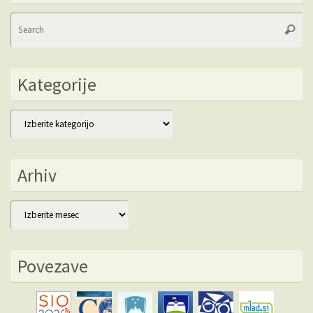
Se
Searc
fo
Kategorije
Kategorije
Arhiv
Arhiv
Povezave