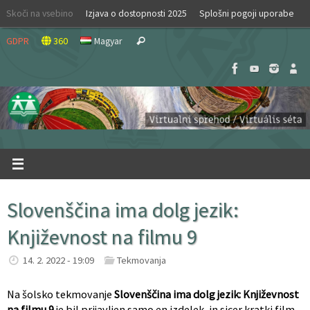
Skip
Skoči na vsebino
Izjava o dostopnosti 2025
Splošni pogoji uporabe
to
Search
content
GDPR
360
Magyar
Search
for:
Slovenščina ima dolg jezik:
Književnost na filmu 9
14. 2. 2022 - 19:09
Tekmovanja
Na šolsko tekmovanje
Slovenščina ima dolg jezik: Književnost
na filmu 9
je bil prijavljen samo en izdelek, in sicer kratki film