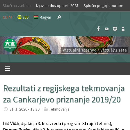
Skip
Skoči na vsebino
Izjava o dostopnosti 2025
Splošni pogoji uporabe
to
Search
content
GDPR
360
Magyar
Search
for:
Rezultati z regijskega tekmovanja
za Cankarjevo priznanje 2019/20
31. 1. 2020 - 13:30
Tekmovanja
Iris Vida
, dijakinja 3. k-razreda (program Strojni tehnik),
Domen Pucko
, dijak 3. k-razreda (program Kemijski tehnik) in