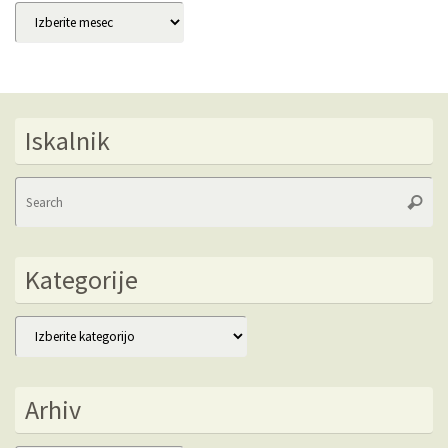
Arhivi
Iskalnik
Se
Searc
fo
Kategorije
Kategorije
Arhiv