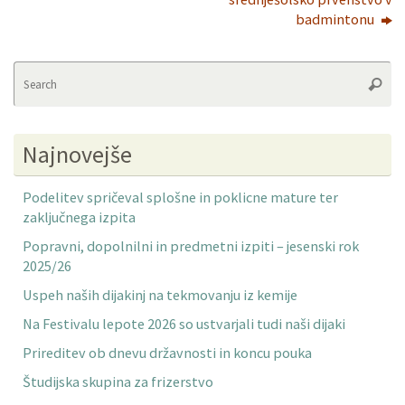
badmintonu
Se
Searc
fo
Najnovejše
Podelitev spričeval splošne in poklicne mature ter
zaključnega izpita
Popravni, dopolnilni in predmetni izpiti – jesenski rok
2025/26
Uspeh naših dijakinj na tekmovanju iz kemije
Na Festivalu lepote 2026 so ustvarjali tudi naši dijaki
Prireditev ob dnevu državnosti in koncu pouka
Študijska skupina za frizerstvo