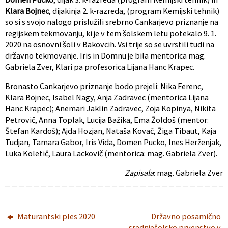
Klara Bojnec
, dijakinja 2. k-razreda, (program Kemijski tehnik)
so si s svojo nalogo prislužili srebrno Cankarjevo priznanje na
regijskem tekmovanju, ki je v tem šolskem letu potekalo 9. 1.
2020 na osnovni šoli v Bakovcih. Vsi trije so se uvrstili tudi na
državno tekmovanje. Iris in Domnu je bila mentorica mag.
Gabriela Zver, Klari pa profesorica Lijana Hanc Krapec.
Bronasto Cankarjevo priznanje bodo prejeli: Nika Ferenc,
Klara Bojnec, Isabel Nagy, Anja Zadravec (mentorica Lijana
Hanc Krapec); Anemari Jaklin Zadravec, Zoja Kopinya, Nikita
Petrovič, Anna Toplak, Lucija Bažika, Ema Žoldoš (mentor:
Štefan Kardoš); Ajda Hozjan, Nataša Kovač, Žiga Tibaut, Kaja
Tudjan, Tamara Gabor, Iris Vida, Domen Pucko, Ines Herženjak,
Luka Koletič, Laura Lackovič (mentorica: mag. Gabriela Zver).
Zapisala
: mag. Gabriela Zver
Maturantski ples 2020
Državno posamično
srednješolsko prvenstvo v