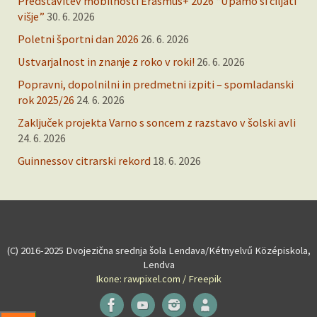
Predstavitev mobilnosti Erasmus+ 2026 “Upamo si ciljati
višje”
30. 6. 2026
Poletni športni dan 2026
26. 6. 2026
Ustvarjalnost in znanje z roko v roki!
26. 6. 2026
Popravni, dopolnilni in predmetni izpiti – spomladanski
rok 2025/26
24. 6. 2026
Zaključek projekta Varno s soncem z razstavo v šolski avli
24. 6. 2026
Guinnessov citrarski rekord
18. 6. 2026
(C) 2016-2025 Dvojezična srednja šola Lendava/Kétnyelvű Középiskola,
Lendva
Ikone: rawpixel.com / Freepik