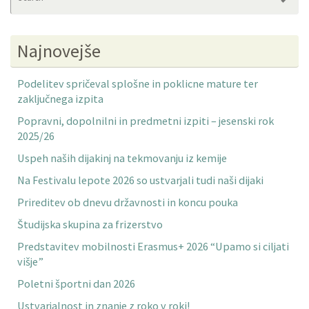
fo
Najnovejše
Podelitev spričeval splošne in poklicne mature ter
zaključnega izpita
Popravni, dopolnilni in predmetni izpiti – jesenski rok
2025/26
Uspeh naših dijakinj na tekmovanju iz kemije
Na Festivalu lepote 2026 so ustvarjali tudi naši dijaki
Prireditev ob dnevu državnosti in koncu pouka
Študijska skupina za frizerstvo
Predstavitev mobilnosti Erasmus+ 2026 “Upamo si ciljati
višje”
Poletni športni dan 2026
Ustvarjalnost in znanje z roko v roki!