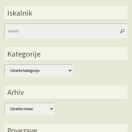
Iskalnik
Se
Searc
fo
Kategorije
Kategorije
Arhiv
Arhiv
Povezave