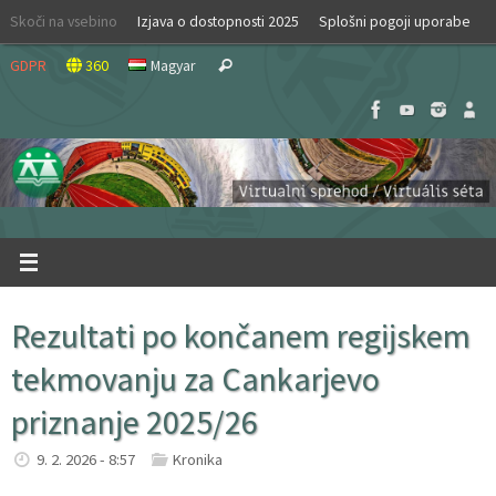
Skip
Skoči na vsebino
Izjava o dostopnosti 2025
Splošni pogoji uporabe
to
Search
content
GDPR
360
Magyar
Search
for:
Rezultati po končanem regijskem
tekmovanju za Cankarjevo
priznanje 2025/26
9. 2. 2026 - 8:57
Kronika