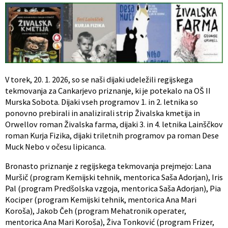
V torek, 20. 1. 2026, so se naši dijaki udeležili regijskega
tekmovanja za Cankarjevo priznanje, ki je potekalo na OŠ II
Murska Sobota. Dijaki vseh programov 1. in 2. letnika so
ponovno prebirali in analizirali strip Živalska kmetija in
Orwellov roman Živalska farma, dijaki 3. in 4. letnika Lainščkov
roman Kurja Fizika, dijaki triletnih programov pa roman Dese
Muck Nebo v očesu lipicanca.
Bronasto priznanje z regijskega tekmovanja prejmejo: Lana
Muršič (program Kemijski tehnik, mentorica Saša Adorjan), Iris
Pal (program Predšolska vzgoja, mentorica Saša Adorjan), Pia
Kociper (program Kemijski tehnik, mentorica Ana Mari
Koroša), Jakob Čeh (program Mehatronik operater,
mentorica Ana Mari Koroša), Živa Tonković (program Frizer,