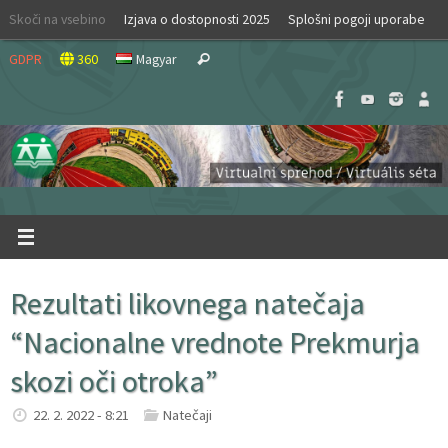
Skip
Skoči na vsebino
Izjava o dostopnosti 2025
Splošni pogoji uporabe
to
Search
content
GDPR
360
Magyar
Search
for:
Rezultati likovnega natečaja
“Nacionalne vrednote Prekmurja
skozi oči otroka”
22. 2. 2022 - 8:21
Natečaji