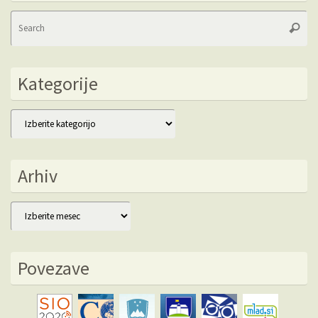
Se
Searc
fo
Kategorije
Kategorije
Arhiv
Arhiv
Povezave