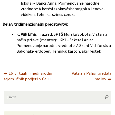
Iskolai – Dancs Anna, Poimenovanje narodne
vrednote: A hetési szoknyásharangok a Lendva-
vidéken, Tehnika: színes ceruza
Dela v tridimenzionalni predstavitvi:
K,
Vuk Ema
, I. razred, SPTŠ Murska Sobota, Vrsta ali
način prijave (mentor): LKKI – Sekereš Anita,
Poimenovanje narodne vrednote: A Szent Vid-forrás a
Bakonaki- erdőben, Tehnika: karton, akrilfesték
16. virtualni mednarodni
Patrizia Pahor predala
sejem učnih podjetij v Celju
naslov
Se
Searc
fo