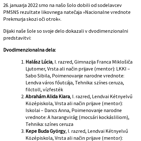
26. januarja 2022 smo na našo šolo dobili od sodelavcev
PMSNS rezultate likovnega natečaja »Nacionalne vrednote
Prekmurja skozi oči otrok«.
Dijaki naše šole so svoje delo dokazali v dvodimenzionalni
predstavitvi:
Dvodimenzionalna dela:
Halász Lúcia
, I. razred, Gimnazija Franca Miklošiča
Ljutomer, Vrsta ali način prijave (mentor): LKKI –
Sabo Sibila, Poimenovanje narodne vrednote:
Lendva város főutcája, Tehnika: színes ceruza,
filctoll, vízfesték
Abrahám Alida Kiara
, I. razred, Lendvai Kétnyelvű
Középiskola, Vrsta ali način prijave (mentor):
Iskolai – Dancs Anna, Poimenovanje narodne
vrednote: A harangvirág (mocsári kockásliliom),
Tehnika: színes ceruza
Kepe Buda György
, I. razred, Lendvai Kétnyelvű
Középiskola, Vrsta ali način prijave (mentor):