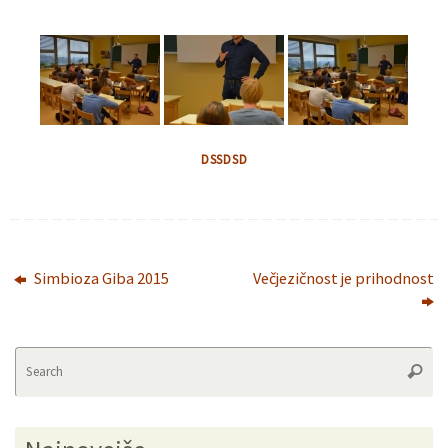
DSSDSD
Simbioza Giba 2015
Večjezičnost je prihodnost
Se
Searc
fo