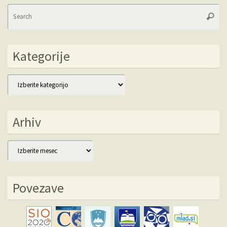
Se
Searc
fo
Kategorije
Kategorije
Arhiv
Arhiv
Povezave