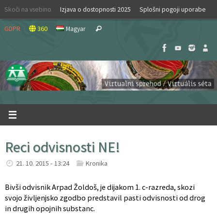
Skip
Skoči na vsebino
Izjava o dostopnosti 2025
Splošni pogoji uporabe
to
Search
content
GDPR
360
Magyar
Search
for:
Reci odvisnosti NE!
21. 10. 2015 - 13:24
Kronika
Bivši odvisnik Arpad Žoldoš, je dijakom 1. c-razreda, skozi
svojo življenjsko zgodbo predstavil pasti odvisnosti od drog
in drugih opojnih substanc.