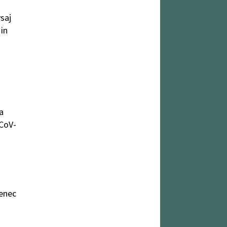
saj
in
a
CoV-
čenec