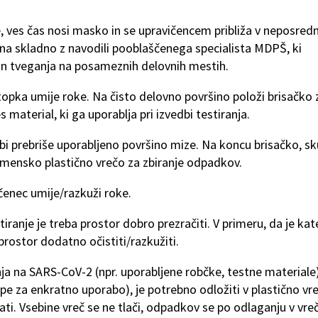
je, ves čas nosi masko in se upravičencem približa v neposred
avna skladno z navodili pooblaščenega specialista MDPŠ, ki
in tveganja na posameznih delovnih mestih.
topka umije roke. Na čisto delovno površino položi brisačko 
aterial, ki ga uporablja pri izvedbi testiranja.
bi prebriše uporabljeno površino mize. Na koncu brisačko, sk
amensko plastično vrečo za zbiranje odpadkov.
ičenec umije/razkuži roke.
iranje je treba prostor dobro prezračiti. V primeru, da je kat
prostor dodatno očistiti/razkužiti.
ja na SARS-CoV-2 (npr. uporabljene robčke, testne materiale)
pe za enkratno uporabo), je potrebno odložiti v plastično vr
zati. Vsebine vreč se ne tlači, odpadkov se po odlaganju v vre