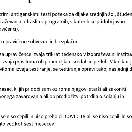
II.
rimi antigenskimi testi poteka za dijake srednjih šol, štude
braževanja odraslih v programih, v katerih se pridobi javno
avičenci).
a upravičence obvezno in brezplačno.
 upravičence izvaja trikrat tedensko v izobraževalni instituci
 izvaja praviloma ob ponedeljkih, sredah in petkih. V kolikor j
loma izvaja testiranje, se testiranje opravi takoj naslednji 
.
sec, ki jih pridobi sam oziroma njegovi starši ali zakoniti
venega zavarovanja ali ob predložitvi potrdila o šolanju in
se niso cepili in niso preboleli COVID-19 ali se niso cepili in so
ilo več kot šest mesecev.