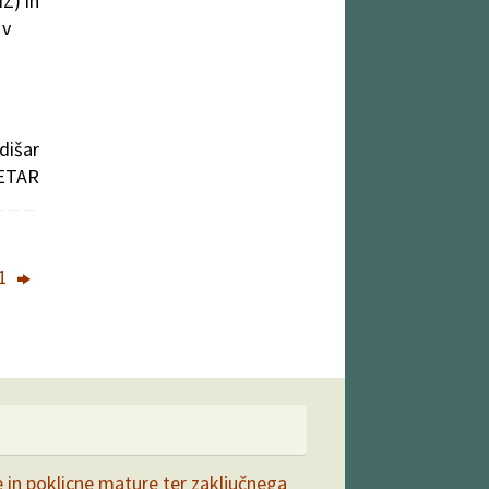
Z) in
 v
dišar
ETAR
21
e in poklicne mature ter zaključnega