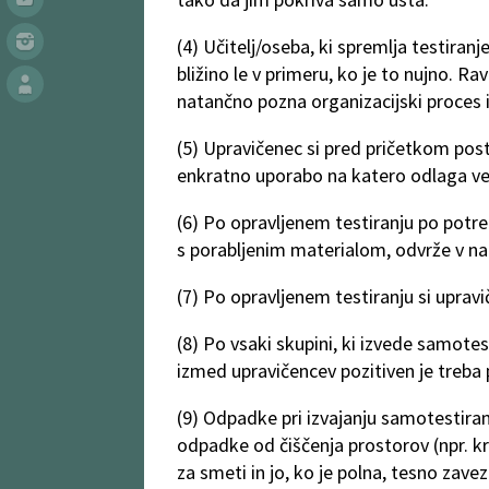
(4) Učitelj/oseba, ki spremlja testiran
bližino le v primeru, ko je to nujno. R
natančno pozna organizacijski proces 
(5) Upravičenec si pred pričetkom pos
enkratno uporabo na katero odlaga ves m
(6) Po opravljenem testiranju po potre
s porabljenim materialom, odvrže v n
(7) Po opravljenem testiranju si uprav
(8) Po vsaki skupini, ki izvede samotest
izmed upravičencev pozitiven je treba 
(9) Odpadke pri izvajanju samotestiran
odpadke od čiščenja prostorov (npr. kr
za smeti in jo, ko je polna, tesno zave