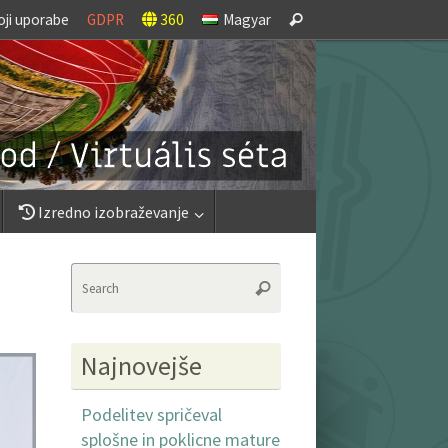
Search
oji uporabe
GDPR
360
Magyar
Search
for:
Izredno izobraževanje
Search
Search
for:
Najnovejše
Podelitev spričeval
splošne in poklicne mature