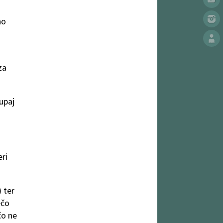
no
za
upaj
eri
 ter
ečo
čo ne