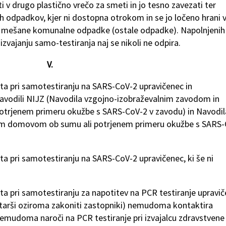
i v drugo plastično vrečo za smeti in jo tesno zavezati ter
lih odpadkov, kjer ni dostopna otrokom in se jo ločeno hrani v
 za mešane komunalne odpadke (ostale odpadke). Napolnjenih 
izvajanju samo-testiranja naj se nikoli ne odpira.
V.
sta pri samotestiranju na SARS-CoV-2 upravičenec in
 Navodili NIJZ (Navodila vzgojno-izobraževalnim zavodom in
otrjenem primeru okužbe s SARS-CoV-2 v zavodu) in Navodil
im domovom ob sumu ali potrjenem primeru okužbe s SARS-
sta pri samotestiranju na SARS-CoV-2 upravičenec, ki še ni
sta pri samotestiranju za napotitev na PCR testiranje upravi
starši oziroma zakoniti zastopniki) nemudoma kontaktira
nemudoma naroči na PCR testiranje pri izvajalcu zdravstvene