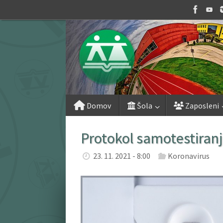
Skip
to
content
Skip
Domov
Šola
Zaposleni
to
content
Protokol samotestiranj
23. 11. 2021 - 8:00
Koronavirus