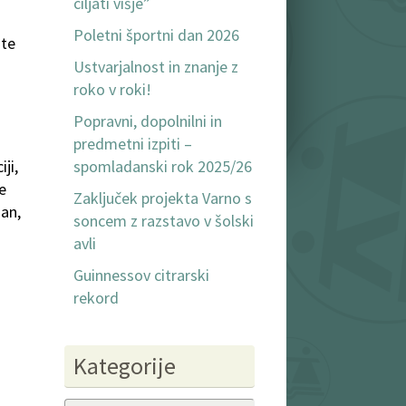
ciljati višje”
Poletni športni dan 2026
nte
Ustvarjalnost in znanje z
roko v roki!
Popravni, dopolnilni in
predmetni izpiti –
spomladanski rok 2025/26
ji,
e
Zaključek projekta Varno s
dan,
soncem z razstavo v šolski
avli
Guinnessov citrarski
rekord
Kategorije