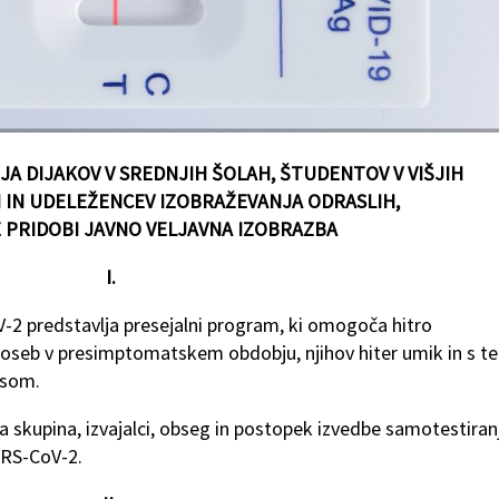
 DIJAKOV V SREDNJIH ŠOLAH, ŠTUDENTOV V VIŠJIH
IN UDELEŽENCEV IZOBRAŽEVANJA ODRASLIH,
E PRIDOBI
JAVNO VELJAVNA IZOBRAZBA
I.
-2 predstavlja presejalni program, ki omogoča hitro
 oseb v presimptomatskem obdobju, njihov hiter umik in s t
usom.
a skupina, izvajalci, obseg in postopek izvedbe samotestiran
ARS-CoV-2.