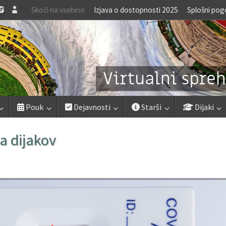
Skoči na vsebino
Izjava o dostopnosti 2025
Splošni pog
Pouk
Dejavnosti
Starši
Dijaki
a dijakov