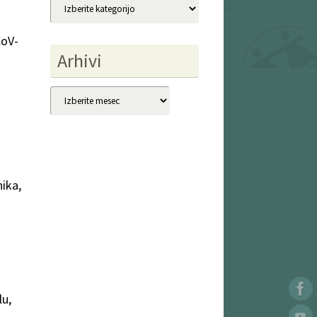
Kategorije
CoV-
Arhivi
Arhivi
ika,
lu,