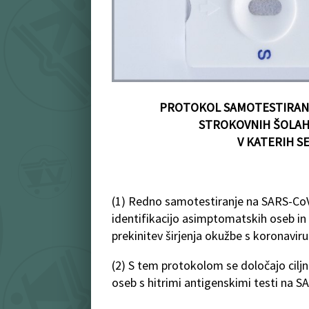
PROTOKOL SAMOTESTIRANJA
STROKOVNIH ŠOLAH 
V KATERIH S
(1) Redno samotestiranje na SARS-CoV
identifikacijo asimptomatskih oseb in
prekinitev širjenja okužbe s koronavir
(2) S tem protokolom se določajo ciljn
oseb s hitrimi antigenskimi testi na S