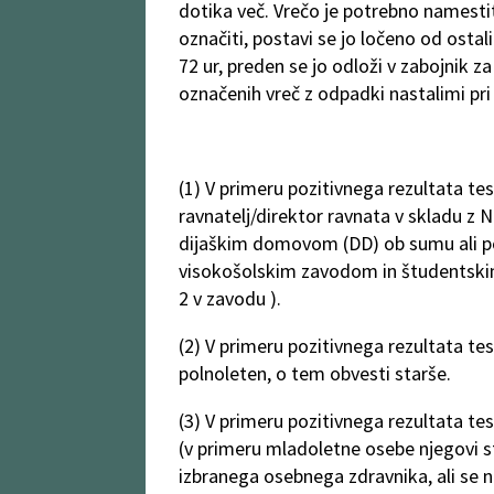
dotika več. Vrečo je potrebno namestit
označiti, postavi se jo ločeno od osta
72 ur, preden se jo odloži v zabojnik
označenih vreč z odpadki nastalimi pri 
(1) V primeru pozitivnega rezultata te
ravnatelj/direktor ravnata v skladu z
dijaškim domovom (DD) ob sumu ali p
visokošolskim zavodom in študentsk
2 v zavodu ).
(2) V primeru pozitivnega rezultata te
polnoleten, o tem obvesti starše.
(3) V primeru pozitivnega rezultata te
(v primeru mladoletne osebe njegovi 
izbranega osebnega zdravnika, ali se 