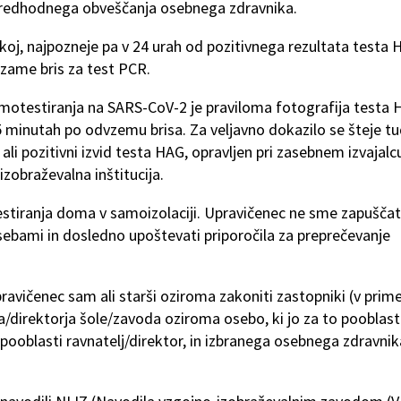
 predhodnega obveščanja osebnega zdravnika.
akoj, najpozneje pa v 24 urah od pozitivnega rezultata testa
zame bris za test PCR.
amotestiranja na SARS-CoV-2 je praviloma fotografija testa
15 minutah po odvzemu brisa. Za veljavno dokazilo se šteje tu
ali pozitivni izvid testa HAG, opravljen pri zasebnem izvajalc
izobraževalna inštitucija.
estiranja doma v samoizolaciji. Upravičenec ne sme zapuščat
sebami in dosledno upoštevati priporočila za preprečevanje
ravičenec sam ali starši oziroma zakoniti zastopniki (v prim
/direktorja šole/zavoda oziroma osebo, ki jo za to pooblast
to pooblasti ravnatelj/direktor, in izbranega osebnega zdravnik