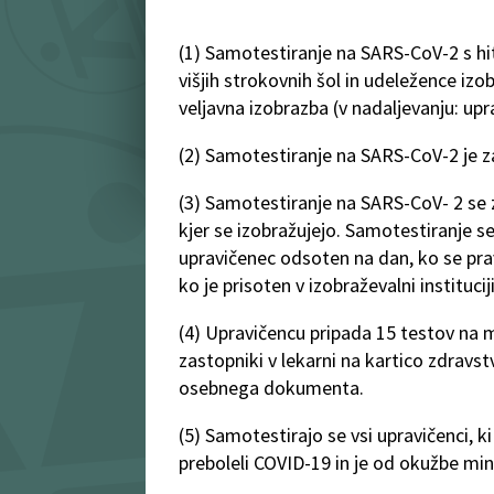
(1) Samotestiranje na SARS-CoV-2 s hit
višjih strokovnih šol in udeležence izo
veljavna izobrazba (v nadaljevanju: upr
(2) Samotestiranje na SARS-CoV-2 je z
(3) Samotestiranje na SARS-CoV- 2 se za
kjer se izobražujejo. Samotestiranje se
upravičenec odsoten na dan, ko se pravi
ko je prisoten v izobraževalni instituciji
(4) Upravičencu pripada 15 testov na me
zastopniki v lekarni na kartico zdravst
osebnega dokumenta.
(5) Samotestirajo se vsi upravičenci, ki 
preboleli COVID-19 in je od okužbe min