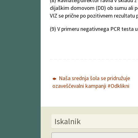
(8) Ravnatelj/direktor ravna v skladu 
dijaškim domovom (DD) ob sumu ali p
VIZ se prične po pozitivnem rezultatu
(9) V primeru negativnega PCR testa u
Naša srednja šola se pridružuje
ozaveščevalni kampanji #Odklikni
Iskalnik