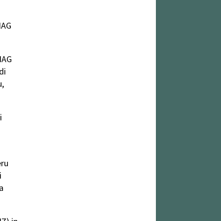
 HAG
 HAG
di
u,
i
eru
i
a