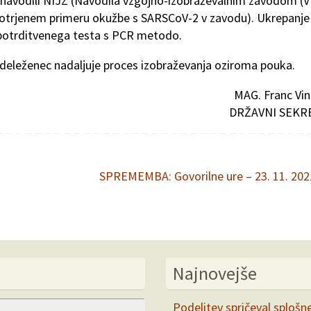
z navodili NIJZ (Navodila vzgojno-izobraževalnim zavodom (VI
otrjenem primeru okužbe s SARSCoV-2 v zavodu). Ukrepanje
 potrditvenega testa s PCR metodo.
deleženec nadaljuje proces izobraževanja oziroma pouka.
MAG. Franc Vin
DRŽAVNI SEKR
SPREMEMBA: Govorilne ure – 23. 11. 20
Najnovejše
Search
Podelitev spričeval splošn