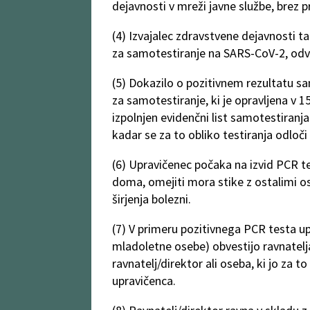
dejavnosti v mreži javne službe, brez
(4) Izvajalec zdravstvene dejavnosti t
za samotestiranje na SARS-CoV-2, odv
(5) Dokazilo o pozitivnem rezultatu s
za samotestiranje, ki je opravljena v 
izpolnjen evidenčni list samotestiranja 
kadar se za to obliko testiranja odloči 
(6) Upravičenec počaka na izvid PCR t
doma, omejiti mora stike z ostalimi o
širjenja bolezni.
(7) V primeru pozitivnega PCR testa up
mladoletne osebe) obvestijo ravnatelja
ravnatelj/direktor ali oseba, ki jo za 
upravičenca.