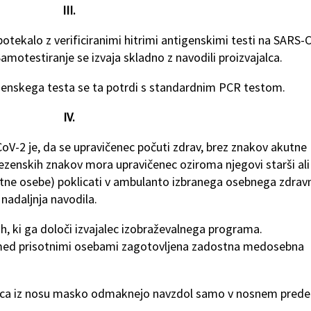
III.
tekalo z verificiranimi hitrimi antigenskimi testi na SARS-
Samotestiranje se izvaja skladno z navodili proizvajalca.
igenskega testa se ta potrdi s standardnim PCR testom.
IV.
oV-2 je, da se upravičenec počuti zdrav, brez znakov akutne
olezenskih znakov mora upravičenec oziroma njegovi starši ali
etne osebe) poklicati v ambulanto izbranega osebnega zdravn
a nadaljnja navodila.
ih, ki ga določi izvajalec izobraževalnega programa.
e med prisotnimi osebami zagotovljena zadostna medosebna
orca iz nosu masko odmaknejo navzdol samo v nosnem prede