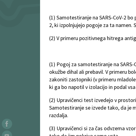
(1) Samotestiranje na SARS-CoV-2 bo po
2, ki izpolnjujejo pogoje za ta namen. 
(2) V primeru pozitivnega hitrega ant
(1) Pogoj za samotestiranje na SARS-C
okužbe dihal ali prebavil. V primeru b
zakoniti zastopniki (v primeru mladol
ki ga bo napotil v izolacijo in podal vs
(2) Upravičenci test izvedejo v prostor
Samotestiranje se izvede tako, da j
razdalja.
(3) Upravičenci si za čas odvzema vz
tako da jim pokriva samo usta.