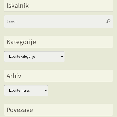
Iskalnik
Se
Searc
fo
Kategorije
Kategorije
Arhiv
Arhiv
Povezave