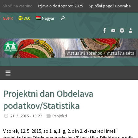
Skip
Skoči na vsebino
Izjava o dostopnosti 2025
Splošni pogoji uporabe
to
Search
content
GDPR
360
Magyar
Search
for:
Projektni dan Obdelava
podatkov/Statistika
21. 5. 2015 - 13:22
Projekti
V torek, 12. 5. 2015, so 1. a, 1. g, 2. c in 2. d -razredi imeli
projektni dan Obdelava podatkov/Statistika. Dijaki so v prvih