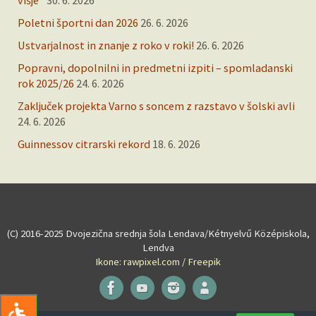
Poletni športni dan 2026
26. 6. 2026
Ustvarjalnost in znanje z roko v roki!
26. 6. 2026
Popravni, dopolnilni in predmetni izpiti – spomladanski
rok 2025/26
24. 6. 2026
Zaključek projekta Varno s soncem z razstavo v šolski avli
24. 6. 2026
Guinnessov citrarski rekord
18. 6. 2026
(C) 2016-2025 Dvojezična srednja šola Lendava/Kétnyelvű Középiskola,
Lendva
Ikone: rawpixel.com / Freepik