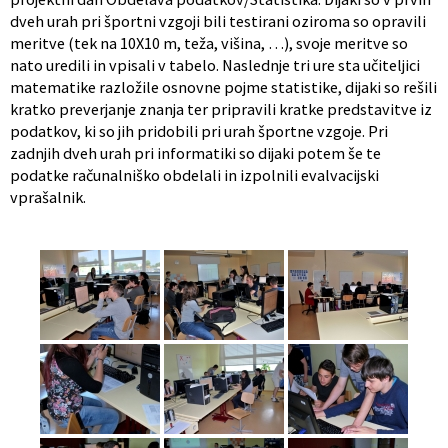
dveh urah pri športni vzgoji bili testirani oziroma so opravili
meritve (tek na 10X10 m, teža, višina, …), svoje meritve so
nato uredili in vpisali v tabelo. Naslednje tri ure sta učiteljici
matematike razložile osnovne pojme statistike, dijaki so rešili
kratko preverjanje znanja ter pripravili kratke predstavitve iz
podatkov, ki so jih pridobili pri urah športne vzgoje. Pri
zadnjih dveh urah pri informatiki so dijaki potem še te
podatke računalniško obdelali in izpolnili evalvacijski
vprašalnik.