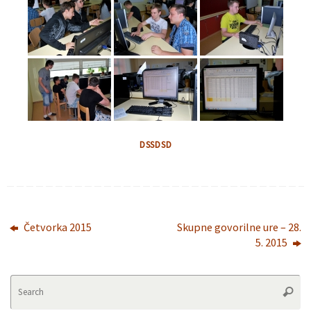
DSSDSD
Četvorka 2015
Skupne govorilne ure – 28.
5. 2015
Se
Searc
fo