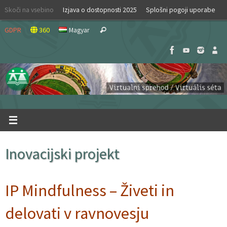
Skip
Skoči na vsebino
Izjava o dostopnosti 2025
Splošni pogoji uporabe
to
Search
content
GDPR
360
Magyar
Search
for:
Inovacijski projekt
IP Mindfulness – Živeti in
delovati v ravnovesju