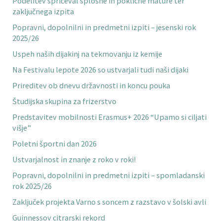
Podelitev spričeval splošne in poklicne mature ter
zaključnega izpita
Popravni, dopolnilni in predmetni izpiti – jesenski rok
2025/26
Uspeh naših dijakinj na tekmovanju iz kemije
Na Festivalu lepote 2026 so ustvarjali tudi naši dijaki
Prireditev ob dnevu državnosti in koncu pouka
Študijska skupina za frizerstvo
Predstavitev mobilnosti Erasmus+ 2026 “Upamo si ciljati
višje”
Poletni športni dan 2026
Ustvarjalnost in znanje z roko v roki!
Popravni, dopolnilni in predmetni izpiti – spomladanski
rok 2025/26
Zaključek projekta Varno s soncem z razstavo v šolski avli
Guinnessov citrarski rekord