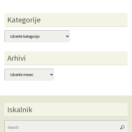
Kategorije
Kategorije
Arhivi
Arhivi
Iskalnik
Se
Searc
fo