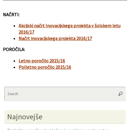
NAČRTI:
Akcijski načrt Inovacijskega projekta v šolskem letu
2016/17
Načrt inovacijskega projekta 2016/17
POROČILA:
Letno poročilo 2015/16
Polletno poročilo 2015/16
Se
Searc
fo
Najnovejše