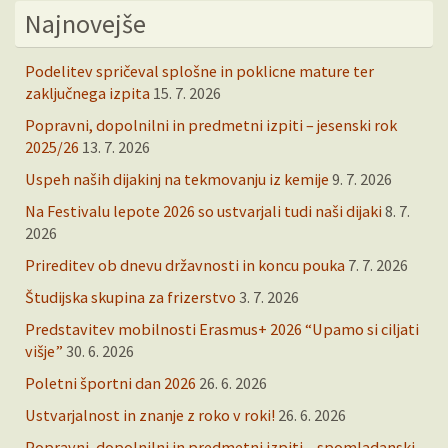
Najnovejše
Podelitev spričeval splošne in poklicne mature ter
zaključnega izpita
15. 7. 2026
Popravni, dopolnilni in predmetni izpiti – jesenski rok
2025/26
13. 7. 2026
Uspeh naših dijakinj na tekmovanju iz kemije
9. 7. 2026
Na Festivalu lepote 2026 so ustvarjali tudi naši dijaki
8. 7.
2026
Prireditev ob dnevu državnosti in koncu pouka
7. 7. 2026
Študijska skupina za frizerstvo
3. 7. 2026
Predstavitev mobilnosti Erasmus+ 2026 “Upamo si ciljati
višje”
30. 6. 2026
Poletni športni dan 2026
26. 6. 2026
Ustvarjalnost in znanje z roko v roki!
26. 6. 2026
Popravni, dopolnilni in predmetni izpiti – spomladanski