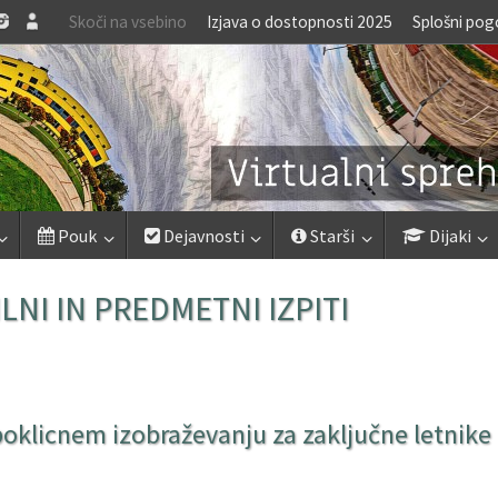
Skoči na vsebino
Izjava o dostopnosti 2025
Splošni pog
Pouk
Dejavnosti
Starši
Dijaki
NI IN PREDMETNI IZPITI
 poklicnem izobraževanju za zaključne letnike