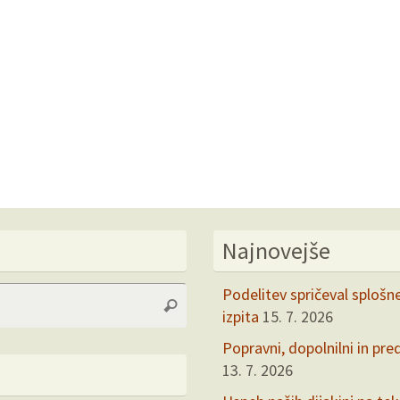
Najnovejše
Search
Podelitev spričeval splošn
Search
for:
izpita
15. 7. 2026
Popravni, dopolnilni in pre
13. 7. 2026