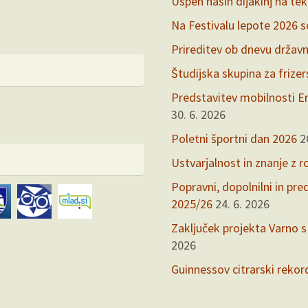
Uspeh naših dijakinj na te
Na Festivalu lepote 2026 so 
Prireditev ob dnevu držav
Študijska skupina za frize
Predstavitev mobilnosti Er
30. 6. 2026
Poletni športni dan 2026
2
Ustvarjalnost in znanje z r
Popravni, dopolnilni in pr
2025/26
24. 6. 2026
Zaključek projekta Varno s
2026
Guinnessov citrarski rekor