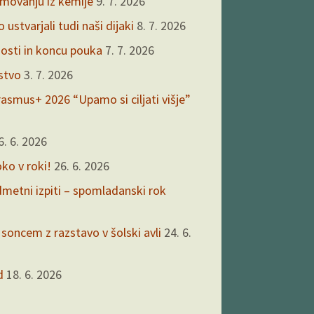
kmovanju iz kemije
9. 7. 2026
ustvarjali tudi naši dijaki
8. 7. 2026
nosti in koncu pouka
7. 7. 2026
rstvo
3. 7. 2026
asmus+ 2026 “Upamo si ciljati višje”
6. 6. 2026
oko v roki!
26. 6. 2026
edmetni izpiti – spomladanski rok
 soncem z razstavo v šolski avli
24. 6.
d
18. 6. 2026