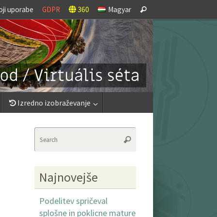
Search
oji uporabe
GDPR
360
Magyar
Search
for:
Izredno izobraževanje
Search
Search
for:
Najnovejše
Podelitev spričeval
splošne in poklicne mature