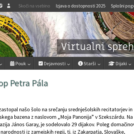
Skoči na vsebino
Izjava o dostopnosti 2025
Splošni pog
Pouk
Dejavnosti
Starši
Dijaki
p Petra Pála
zastopal našo šolo na srečanju srednješolskih recitatorjev in
tskega bazena z naslovom „Moja Panonija” v Szekszárdu. Na
nazija János Garay, je sodelovalo 29 dijakov. Poleg domačino
rodnosti iz zamejskih regij, tj. iz Zakarpatja, Slovaške,