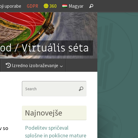
Search
oji uporabe
GDPR
360
Magyar
Search
for:
Izredno izobraževanje
Search
Search
for:
Najnovejše
Podelitev spričeval
v so
splošne in poklicne mature