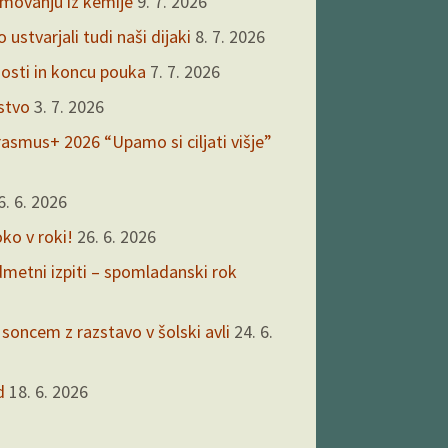
kmovanju iz kemije
9. 7. 2026
ustvarjali tudi naši dijaki
8. 7. 2026
nosti in koncu pouka
7. 7. 2026
rstvo
3. 7. 2026
asmus+ 2026 “Upamo si ciljati višje”
6. 6. 2026
oko v roki!
26. 6. 2026
edmetni izpiti – spomladanski rok
 soncem z razstavo v šolski avli
24. 6.
d
18. 6. 2026