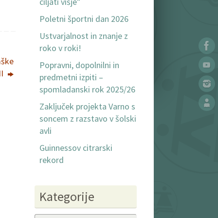
ciljati višje”
Poletni športni dan 2026
Ustvarjalnost in znanje z
roko v roki!
mške
Popravni, dopolnilni in
II
predmetni izpiti –
spomladanski rok 2025/26
Zaključek projekta Varno s
soncem z razstavo v šolski
avli
Guinnessov citrarski
rekord
Kategorije