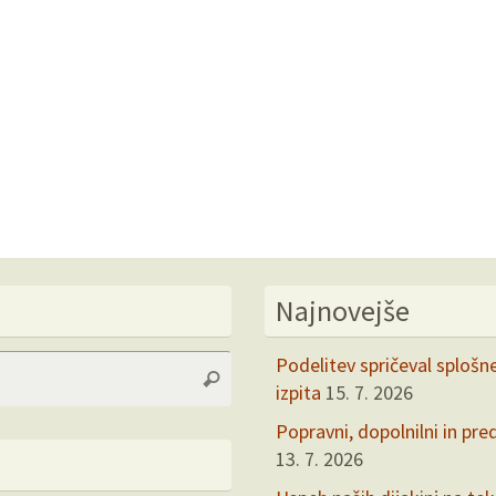
Najnovejše
Search
Podelitev spričeval splošn
Search
for:
izpita
15. 7. 2026
Popravni, dopolnilni in pre
13. 7. 2026