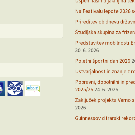
Uspeh naših dijakinj na te
Na Festivalu lepote 2026 so 
Prireditev ob dnevu držav
Študijska skupina za frize
Predstavitev mobilnosti Er
30. 6. 2026
Poletni športni dan 2026
2
Ustvarjalnost in znanje z r
Popravni, dopolnilni in pr
2025/26
24. 6. 2026
Zaključek projekta Varno s
2026
Guinnessov citrarski rekor