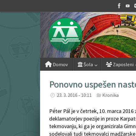
Skip
to
content
Skip
Domov
Šola
Zaposleni
to
content
Ponovno uspešen nasto
23. 3. 2016 - 10:11
Kronika
Péter Pál je v četrtek, 10. marca 2016 
deklamatorjev poezije in proze Karpa
tekmovanju, ki ga je organizirala Gim
sodelovali tudi tekmovalci madžarske na