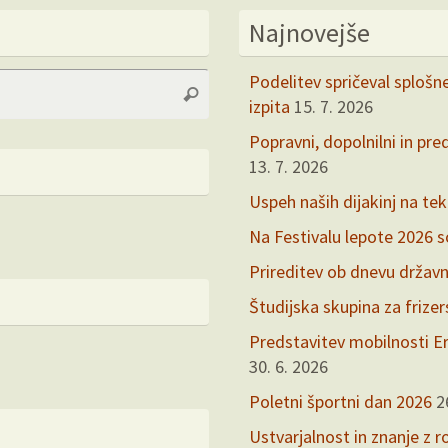
Najnovejše
Search
Podelitev spričeval splošn
Search
for:
izpita
15. 7. 2026
Popravni, dopolnilni in pre
13. 7. 2026
Uspeh naših dijakinj na te
Na Festivalu lepote 2026 so 
Prireditev ob dnevu držav
Študijska skupina za frize
Predstavitev mobilnosti Er
30. 6. 2026
Poletni športni dan 2026
2
Ustvarjalnost in znanje z r