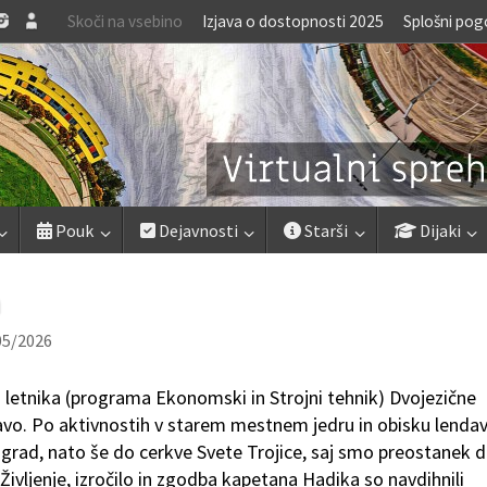
Skoči na vsebino
Izjava o dostopnosti 2025
Splošni pog
Pouk
Dejavnosti
Starši
Dijaki
h
05/2026
1. letnika (programa Ekonomski in Strojni tehnik) Dvojezične
avo. Po aktivnostih v starem mestnem jedru in obisku lenda
 grad, nato še do cerkve Svete Trojice, saj smo preostanek 
ivljenje, izročilo in zgodba kapetana Hadika so navdihnili