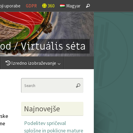
Search
oji uporabe
GDPR
360
Magyar
Search
for:
Izredno izobraževanje
Search
Search
for:
Najnovejše
vske
Podelitev spričeval
dne
splošne in poklicne mature