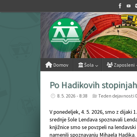
Skip
to
content
Skip
Domov
Šola
Zaposleni
to
content
Po Hadikovih stopinja
8. 5. 2026 - 8:38
Teden dejavnosti 
V ponedeljek, 4. 5. 2026, smo z dijaki 
srednje šole Lendava spoznavali Lend
knjižnice smo se povzpeli na lendavski
namenili spoznavanju Mihaela Hadika. Ž