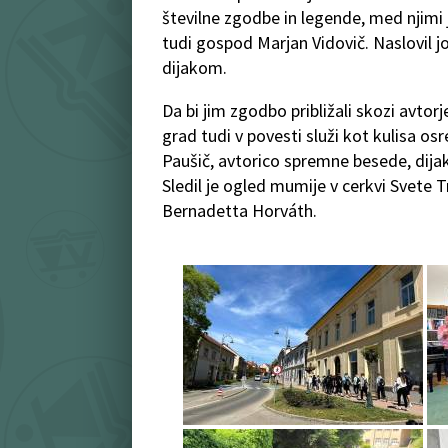
številne zgodbe in legende, med njimi 
tudi gospod Marjan Vidovič. Naslovil jo
dijakom.
Da bi jim zgodbo približali skozi avtor
grad tudi v povesti služi kot kulisa o
Paušič, avtorico spremne besede, dijak
Sledil je ogled mumije v cerkvi Svete T
Bernadetta Horváth.