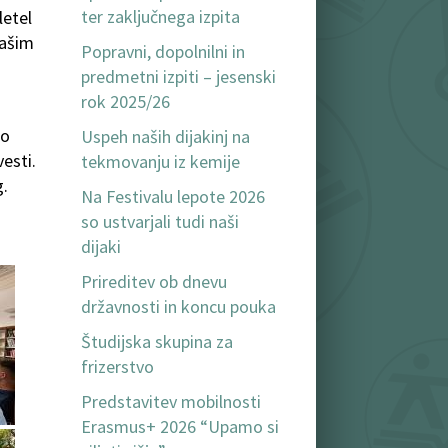
ter zaključnega izpita
letel
našim
Popravni, dopolnilni in
predmetni izpiti – jesenski
rok 2025/26
i
go
Uspeh naših dijakinj na
esti.
tekmovanju iz kemije
g.
Na Festivalu lepote 2026
so ustvarjali tudi naši
dijaki
Prireditev ob dnevu
državnosti in koncu pouka
Študijska skupina za
frizerstvo
Predstavitev mobilnosti
Erasmus+ 2026 “Upamo si