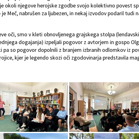
je okoli njegove herojske zgodbe svojo kolektivno povest sp
 je Meč, nabrušen za ljubezen, in nekaj izvodov podaril tudi 
jeve oči, smo v kleti obnovljenega grajskega stolpa (lendavsk
srednjega dogajanja) izpeljali pogovor z avtorjem in gospo Ol
i pa so pogovor dopolnili z branjem izbranih odlomkov iz pov
rojice, kjer je legendo skozi oči zgodovinarja predstavila ma