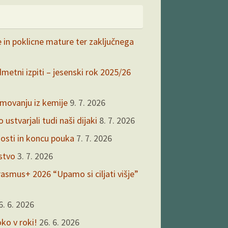
e in poklicne mature ter zaključnega
dmetni izpiti – jesenski rok 2025/26
kmovanju iz kemije
9. 7. 2026
ustvarjali tudi naši dijaki
8. 7. 2026
nosti in koncu pouka
7. 7. 2026
rstvo
3. 7. 2026
asmus+ 2026 “Upamo si ciljati višje”
6. 6. 2026
oko v roki!
26. 6. 2026