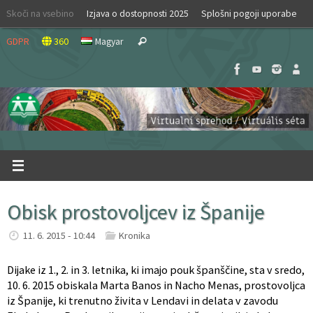
Skip
Skoči na vsebino
Izjava o dostopnosti 2025
Splošni pogoji uporabe
to
Search
content
GDPR
360
Magyar
Search
for:
Obisk prostovoljcev iz Španije
11. 6. 2015 - 10:44
Kronika
Dijake iz 1., 2. in 3. letnika, ki imajo pouk španščine, sta v sredo,
10. 6. 2015 obiskala Marta Banos in Nacho Menas, prostovoljca
iz Španije, ki trenutno živita v Lendavi in delata v zavodu