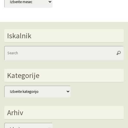
Iskalnik
Se
Searc
fo
Kategorije
Kategorije
Arhiv
Arhiv