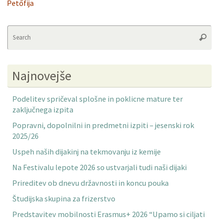
Petőfija
Se
Searc
fo
Najnovejše
Podelitev spričeval splošne in poklicne mature ter
zaključnega izpita
Popravni, dopolnilni in predmetni izpiti – jesenski rok
2025/26
Uspeh naših dijakinj na tekmovanju iz kemije
Na Festivalu lepote 2026 so ustvarjali tudi naši dijaki
Prireditev ob dnevu državnosti in koncu pouka
Študijska skupina za frizerstvo
Predstavitev mobilnosti Erasmus+ 2026 “Upamo si ciljati