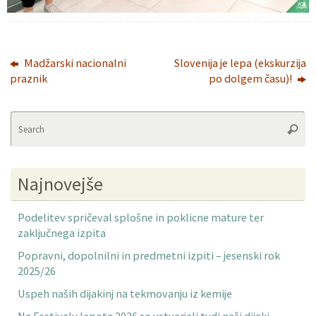
Madžarski nacionalni
Slovenija je lepa (ekskurzija
praznik
po dolgem času)!
Se
Searc
fo
Najnovejše
Podelitev spričeval splošne in poklicne mature ter
zaključnega izpita
Popravni, dopolnilni in predmetni izpiti – jesenski rok
2025/26
Uspeh naših dijakinj na tekmovanju iz kemije