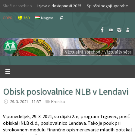
Skip
Skoči na vsebino
Izjava o dostopnosti 2025
Splošni pogoji uporabe
to
Search
content
GDPR
360
Magyar
Search
for:
Obisk poslovalnice NLB v Lendavi
29. 3. 2021 - 11:37
Kronika
V ponedeljek, 29. 3. 2021, so dijaki 2. e, program Trgovec, prvič
obiskali NLB d. d., poslovalnico Lendava. Tako je pouk pri
strokovnem modulu Finančno opismenjevanje mladih potekal