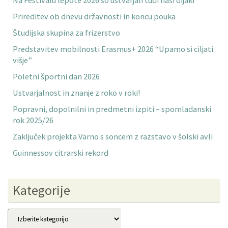
Na Festivalu lepote 2026 so ustvarjali tudi naši dijaki
Prireditev ob dnevu državnosti in koncu pouka
Študijska skupina za frizerstvo
Predstavitev mobilnosti Erasmus+ 2026 “Upamo si ciljati
višje”
Poletni športni dan 2026
Ustvarjalnost in znanje z roko v roki!
Popravni, dopolnilni in predmetni izpiti – spomladanski
rok 2025/26
Zaključek projekta Varno s soncem z razstavo v šolski avli
Guinnessov citrarski rekord
Kategorije
Kategorije