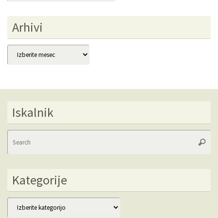
Arhivi
Arhivi
Iskalnik
Se
Searc
fo
Kategorije
Kategorije