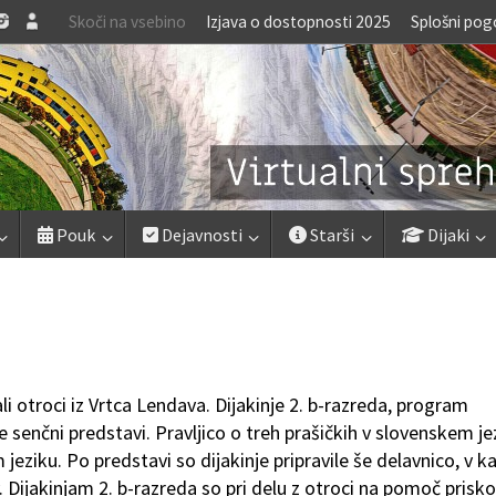
Skoči na vsebino
Izjava o dostopnosti 2025
Splošni pog
Pouk
Dejavnosti
Starši
Dijaki
ali otroci iz Vrtca Lendava. Dijakinje 2. b-razreda, program
e senčni predstavi. Pravljico o treh prašičkih v slovenskem je
ziku. Po predstavi so dijakinje pripravile še delavnico, v ka
. Dijakinjam 2. b-razreda so pri delu z otroci na pomoč priskoč