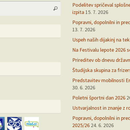
Search
Podelitev spričeval splošn
Search
for:
izpita
15. 7. 2026
Popravni, dopolnilni in pre
13. 7. 2026
Uspeh naših dijakinj na te
Na Festivalu lepote 2026 so 
Prireditev ob dnevu držav
Študijska skupina za frize
Predstavitev mobilnosti Er
30. 6. 2026
Poletni športni dan 2026
2
Ustvarjalnost in znanje z r
Popravni, dopolnilni in pr
2025/26
24. 6. 2026