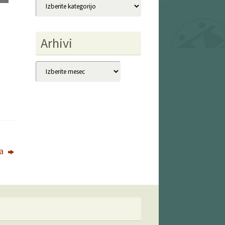
Kategorije
Arhivi
Arhivi
va