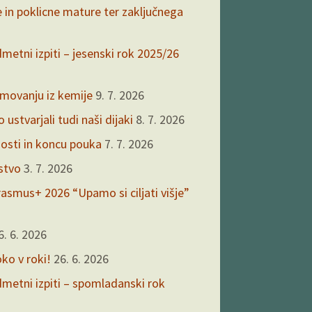
e in poklicne mature ter zaključnega
dmetni izpiti – jesenski rok 2025/26
kmovanju iz kemije
9. 7. 2026
ustvarjali tudi naši dijaki
8. 7. 2026
nosti in koncu pouka
7. 7. 2026
rstvo
3. 7. 2026
asmus+ 2026 “Upamo si ciljati višje”
6. 6. 2026
oko v roki!
26. 6. 2026
edmetni izpiti – spomladanski rok