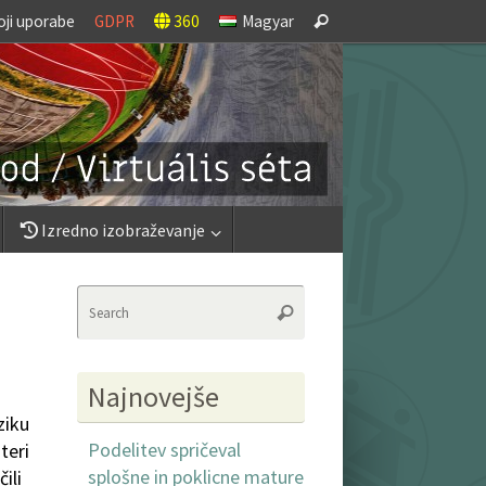
Search
oji uporabe
GDPR
360
Magyar
Search
for:
Izredno izobraževanje
Search
Search
for:
Najnovejše
ziku
Podelitev spričeval
teri
splošne in poklicne mature
ili