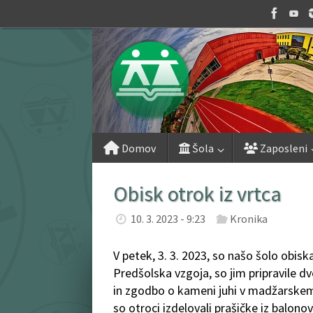
Skip
to
content
Skip
Domov
Šola
Zaposleni
to
content
Obisk otrok iz vrtca
10. 3. 2023 - 9:23
Kronika
V petek, 3. 3. 2023, so našo šolo obisk
Predšolska vzgoja, so jim pripravile dv
in zgodbo o kameni juhi v madžarskem je
so otroci izdelovali prašičke iz balonov