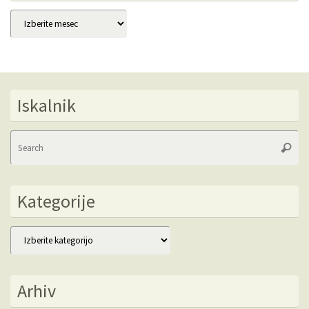
Arhivi
Iskalnik
Se
Searc
fo
Kategorije
Kategorije
Arhiv