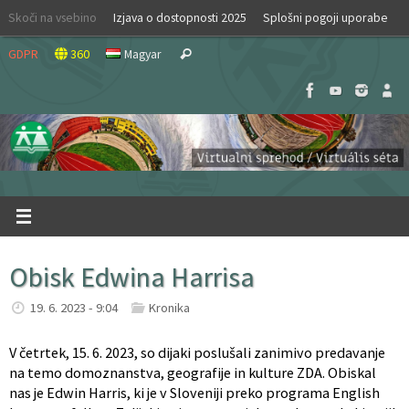
Skip
Skoči na vsebino
Izjava o dostopnosti 2025
Splošni pogoji uporabe
to
Search
content
GDPR
360
Magyar
Search
for:
Obisk Edwina Harrisa
19. 6. 2023 - 9:04
Kronika
V četrtek, 15. 6. 2023, so dijaki poslušali zanimivo predavanje
na temo domoznanstva, geografije in kulture ZDA. Obiskal
nas je Edwin Harris, ki je v Sloveniji preko programa English