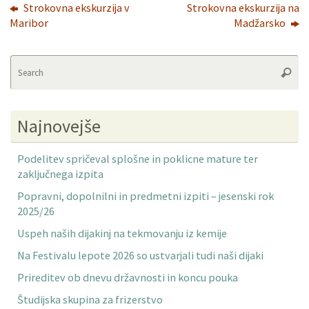
Strokovna ekskurzija v
Strokovna ekskurzija na
Maribor
Madžarsko
Se
Searc
fo
Najnovejše
Podelitev spričeval splošne in poklicne mature ter
zaključnega izpita
Popravni, dopolnilni in predmetni izpiti – jesenski rok
2025/26
Uspeh naših dijakinj na tekmovanju iz kemije
Na Festivalu lepote 2026 so ustvarjali tudi naši dijaki
Prireditev ob dnevu državnosti in koncu pouka
Študijska skupina za frizerstvo