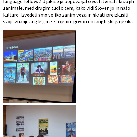
language fellow. Z dijaki se je pogovarjal o vseh temah, ki so jih
zanimale, med drugim tudi o tem, kako vidi Slovenijo in našo
kulturo. Izvedeli smo veliko zanimivega in hkrati preizkusili
svoje znanje angleščine z rojenim govorcem angleškega jezika.