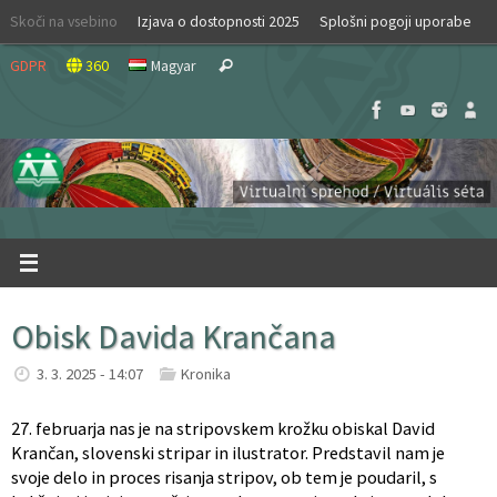
Skip
Skoči na vsebino
Izjava o dostopnosti 2025
Splošni pogoji uporabe
to
Search
content
GDPR
360
Magyar
Search
for:
Obisk Davida Krančana
3. 3. 2025 - 14:07
Kronika
27. februarja nas je na stripovskem krožku obiskal David
Krančan, slovenski stripar in ilustrator. Predstavil nam je
svoje delo in proces risanja stripov, ob tem je poudaril, s