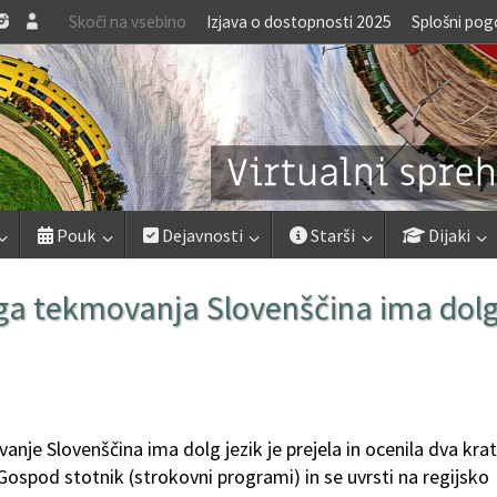
Skoči na vsebino
Izjava o dostopnosti 2025
Splošni pog
Pouk
Dejavnosti
Starši
Dijaki
ega tekmovanja Slovenščina ima dol
je Slovenščina ima dolg jezik je prejela in ocenila dva kra
 Gospod stotnik (strokovni programi) in se uvrsti na regijsko