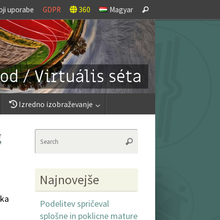
Search
oji uporabe
GDPR
360
Magyar
Search
for:
Izredno izobraževanje
g
Search
Search
for:
Najnovejše
tka
Podelitev spričeval
splošne in poklicne mature