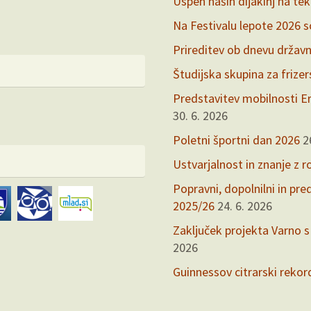
Uspeh naših dijakinj na te
Na Festivalu lepote 2026 so 
Prireditev ob dnevu držav
Študijska skupina za frize
Predstavitev mobilnosti Er
30. 6. 2026
Poletni športni dan 2026
2
Ustvarjalnost in znanje z r
Popravni, dopolnilni in pr
2025/26
24. 6. 2026
Zaključek projekta Varno s
2026
Guinnessov citrarski rekor