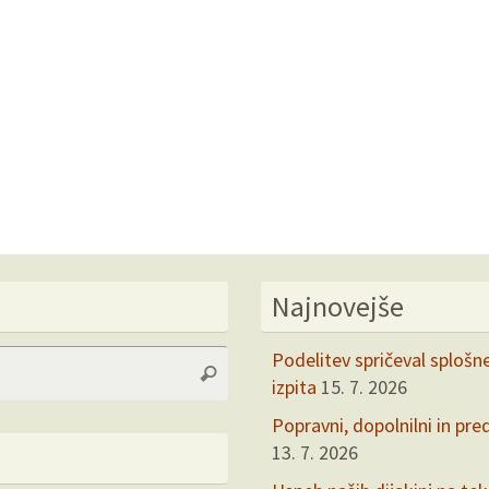
Najnovejše
Search
Podelitev spričeval splošn
Search
for:
izpita
15. 7. 2026
Popravni, dopolnilni in pre
13. 7. 2026