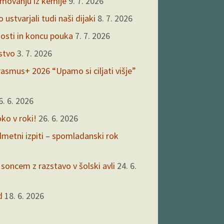
kmovanju iz kemije
9. 7. 2026
ustvarjali tudi naši dijaki
8. 7. 2026
nosti in koncu pouka
7. 7. 2026
rstvo
3. 7. 2026
asmus+ 2026 “Upamo si ciljati višje”
6. 6. 2026
oko v roki!
26. 6. 2026
edmetni izpiti – spomladanski rok
 soncem z razstavo v šolski avli
24. 6.
d
18. 6. 2026