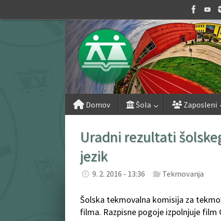
Skip
to
content
Skip
Domov
Šola
Zaposleni
to
content
Uradni rezultati šolsk
jezik
9. 2. 2016 - 13:36
Tekmovanja
Šolska tekmovalna komisija za tekmovan
filma. Razpisne pogoje izpolnjuje film