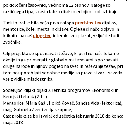
po določeni časovnici, večinoma 12 tednov. Naloge so
različnega tipa, včasih lahko dijaki med njimi tudi izbirajo.
Tudi tokrat je bila naša prva naloga
predstavitev
dijakov,
mentorice, šole, mesta in države. Oglejte si našo objavo in
kliknite na naš
glogster
, interaktivni plakat, vključite tudi
zvočnike.
Cilji projekta so spoznavati težave, ki pestijo naše lokalno
okolje in ga primerjati z globalnimi težavami, spoznavati
druge narode in njihov pogled na svet in reševanje težav, pri
tem pa uporabljati sodobne medije za pravo stvar – seveda
vse z vidika mladostnika.
Sodelujoči dijaki: dijaki 2. letnika programov Ekonomski in
Kemijski tehnik (2. bc).
Mentorice: Mária Gaál, Ildikó Kovač, Sandra Vida (lektorica),
mag. Gabriela Zver (vodja skupine).
Čas: projekt se bo izvajal od začetka februarja 2018 do konca
maja 2018.