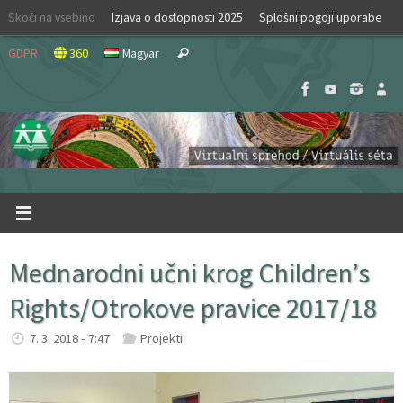
Skip
Skoči na vsebino
Izjava o dostopnosti 2025
Splošni pogoji uporabe
to
Search
content
GDPR
360
Magyar
Search
for:
Mednarodni učni krog Children’s
Rights/Otrokove pravice 2017/18
7. 3. 2018 - 7:47
Projekti