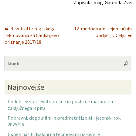
Zapisala: mag. Gabriela Zver
Rezultati z regijskega
12. mednarodni sejem učnih
tekmovanja za Cankarjevo
podjetij v Celju
priznanje 2017/18
Se
Searc
fo
Najnovejše
Podelitev spričeval splošne in poklicne mature ter
zaključnega izpita
Popravni, dopolnilni in predmetni izpiti – jesenski rok
2025/26
Uspeh naših dijakinj na tekmovanju iz kemije