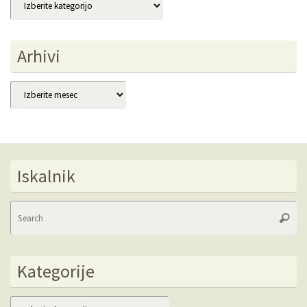
Arhivi
Arhivi
Iskalnik
Se
Searc
fo
Kategorije
Kategorije