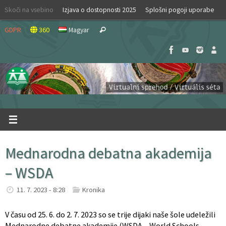
Skip
Skoči na vsebino
Izjava o dostopnosti 2025
Splošni pogoji uporabe
to
Search
content
GDPR
360
Magyar
Search
for:
Mednarodna debatna akademija
– WSDA
11. 7. 2023 - 8:28
Kronika
V času od 25. 6. do 2. 7. 2023 so se trije dijaki naše šole udeležili
Mednarodne debatne akademije (WSDA – World Schools