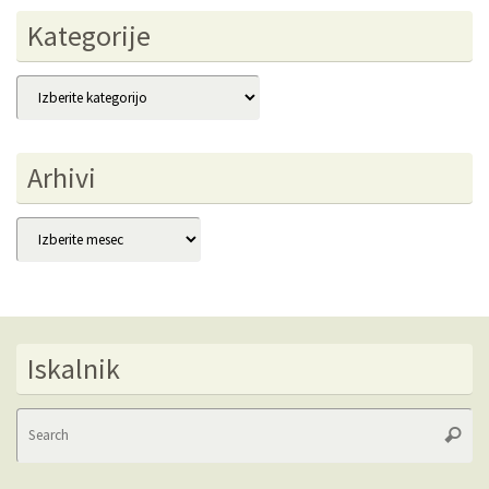
Kategorije
Kategorije
Arhivi
Arhivi
Iskalnik
Se
Searc
fo