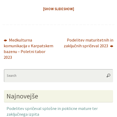
[SHOW SLIDESHOW]
Medkulturna
Podelitev maturitetnih in
komunikacija v Karpatskem
zaključnih spričeval 2023
bazenu – Poletni tabor
2023
Se
Searc
fo
Najnovejše
Podelitev spričeval splošne in poklicne mature ter
zaključnega izpita