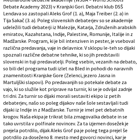
Debate Academy 2023) v Kranjski Gori. Debatni klub DSŠ
Lendava so zastopali Aleks Grof (1. a), Maja Treiber (2. a) in
Tija Sakač (3. a). Poleg slovenskih debaterjev so se akademije
udeležili tudi debaterji iz Malezije, Katarja, Združenih arabskih
emiratov, Kazahstana, Indije, Palestine, Romunije, Italije in z
Madžarske. Program, ki je bil intenziven in pester, je vseboval
različna predavanja, vaje in delavnice. V sklopu le-teh so dijaki
spoznali različne debatne tehnike, ki so jih predstavili
slovenski in tuji predavatelji. Poleg vsebin, vezanih na debato,
so bili del programa tudi izlet na Bled in pohodi do naravnih
znamenitosti Kranjske Gore (Zelenci, jezero Jasna in
Martuljški slapovi). Po predavanjih so potekale debate za
vajo, ki so služile kot priprave na turnir, ki se je odvijal zadnje
tri dni. Za turnir so dijaki morali sestaviti ekipo iz petih
debaterjev, našo so poleg dijakov naše šole sestavljali tudi
dijaki iz Indije in z Madžarske. Turnir je imel pet debatnih
krogov. Naša ekipa je trikrat bila zmagovalka debate in se
tako uvrstila v polfinale novincev. Za ta izjemen dosežek je
prejela potrdilo, dijak Aleks Grof pa je poleg tega prejel še
potrdilo za doseženo 8. mesto med govorci novinci, kar je